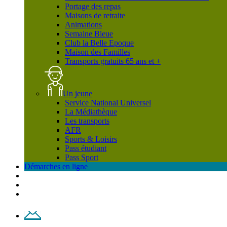
Portage des repas
Maisons de retraite
Animations
Semaine Bleue
Club la Belle Epoque
Maison des Familles
Transports gratuits 65 ans et +
Un jeune
Service National Universel
La Médiathèque
Les transports
AFR
Sports & Loisirs
Pass étudiant
Pass Sport
Démarches en ligne
Contact
Plan