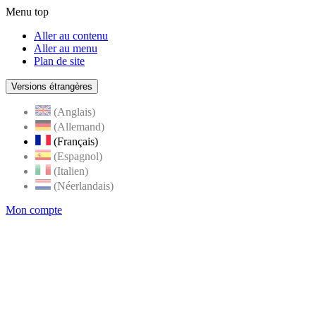
Menu top
Aller au contenu
Aller au menu
Plan de site
Versions étrangères
(Anglais)
(Allemand)
(Français)
(Espagnol)
(Italien)
(Néerlandais)
Mon compte
Page
accueil
de
Rognes