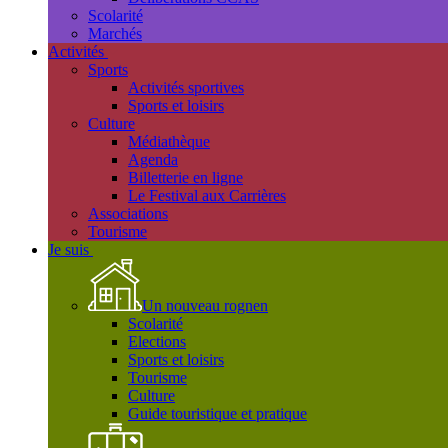
Scolarité
Marchés
Activités
Sports
Activités sportives
Sports et loisirs
Culture
Médiathèque
Agenda
Billetterie en ligne
Le Festival aux Carrières
Associations
Tourisme
Je suis
Un nouveau rognen
Scolarité
Elections
Sports et loisirs
Tourisme
Culture
Guide touristique et pratique