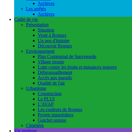
Archives
Les arrêtés
Archives
Cadre de vie
Présentation
Situation
Venir à Rognes
Un peu d'histoire
Découvrir Rognes
Environnement
Plan Communal de Sauvegarde
Village propre
Lutte contre les bruits et nuisances sonores
Débroussaillement
Accès aux massifs
Qualité de l'air
Urbanisme
Construction
Le PLUI
L'AVAP
Les couleurs de Rognes
Projets immobiliers
Guichet unique
Cimetière
Vie pratique