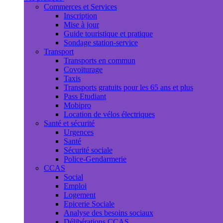
Commerces et Services
Inscription
Mise à jour
Guide touristique et pratique
Sondage station-service
Transport
Transports en commun
Covoiturage
Taxis
Transports gratuits pour les 65 ans et plus
Pass Etudiant
Mobipro
Location de vélos électriques
Santé et sécurité
Urgences
Santé
Sécurité sociale
Police-Gendarmerie
CCAS
Social
Emploi
Logement
Epicerie Sociale
Analyse des besoins sociaux
Délibérations CCAS