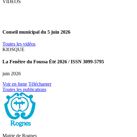
chèvre,
VIDÉOS
12
Conseil
avril
municipal
2026
du
5
juin
Conseil municipal du 5 juin 2026
2026
Toutes les vidéos
KIOSQUE
La
La Fenêtre du Foussa Été 2026 / ISSN 3099-5795
Fenêtre
du
juin 2026
Foussa
Été
Voir en ligne
Télécharger
2026
Toutes les publications
/
ISSN
3099-
5795
Mairie de Rognes