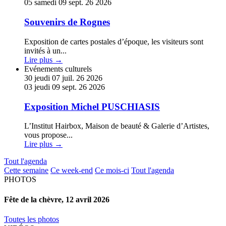
plus
05
samedi
09
sept.
26
2026
sur
Souvenirs
Souvenirs de Rognes
de
Rognes
Exposition de cartes postales d’époque, les visiteurs sont
invités à un
...
Lire plus →
En
Evénements culturels
savoir
30
jeudi
07
juil.
26
2026
plus
03
jeudi
09
sept.
26
2026
sur
Exposition
Exposition Michel PUSCHIASIS
Michel
PUSCHIASIS
L’Institut Hairbox, Maison de beauté & Galerie d’Artistes,
vous propose
...
Lire plus →
Tout l'agenda
Cette semaine
Ce week-end
Ce mois-ci
Tout l'agenda
PHOTOS
Fête
Fête de la chèvre, 12 avril 2026
de
la
Toutes les photos