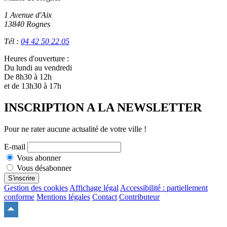
1 Avenue d'Aix
13840 Rognes
Tél :
04 42 50 22 05
Heures d'ouverture :
Du lundi au vendredi
De 8h30 à 12h
et de 13h30 à 17h
INSCRIPTION A LA NEWSLETTER
Pour ne rater aucune actualité de votre ville !
E-mail
Vous abonner
Vous désabonner
S'inscrire
Gestion des cookies
Affichage légal
Accessibilité : partiellement
conforme
Mentions légales
Contact
Contributeur
Remonter
en
haut