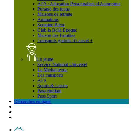
APA : Allocation Personnalisée d'Autonomie
Portage des repas
Maisons de retraite
Animations
Semaine Bleue
Club la Belle Epoque
Maison des Familles
Transports gratuits 65 ans et +
Un jeune
Service National Universel
La Médiathèque
Les transports
AFR
Sports & Loisirs
Pass étudiant
Pass Sport
Démarches en ligne
Contact