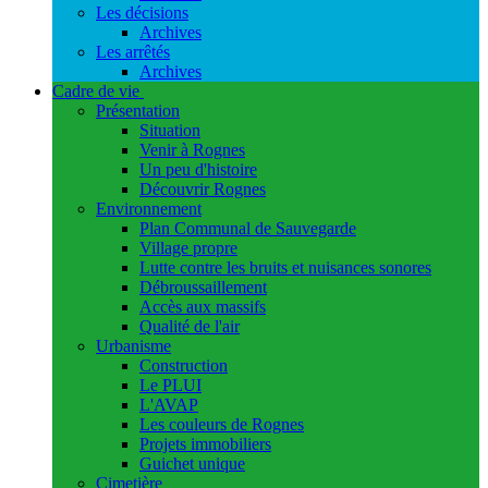
Les décisions
Archives
Les arrêtés
Archives
Cadre de vie
Présentation
Situation
Venir à Rognes
Un peu d'histoire
Découvrir Rognes
Environnement
Plan Communal de Sauvegarde
Village propre
Lutte contre les bruits et nuisances sonores
Débroussaillement
Accès aux massifs
Qualité de l'air
Urbanisme
Construction
Le PLUI
L'AVAP
Les couleurs de Rognes
Projets immobiliers
Guichet unique
Cimetière