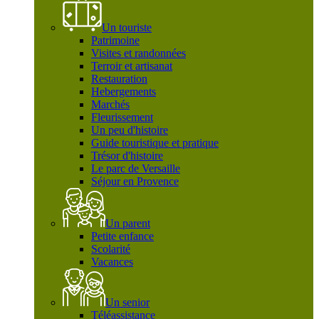
Un touriste
Patrimoine
Visites et randonnées
Terroir et artisanat
Restauration
Hebergements
Marchés
Fleurissement
Un peu d'histoire
Guide touristique et pratique
Trésor d'histoire
Le parc de Versaille
Séjour en Provence
Un parent
Petite enfance
Scolarité
Vacances
Un senior
Téléassistance