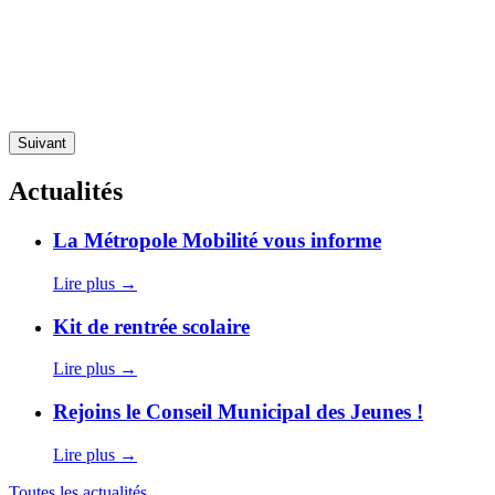
Suivant
Actualités
La
La Métropole Mobilité vous informe
Métropole
Mobilité
Lire plus →
vous
informe
Kit
Kit de rentrée scolaire
de
rentrée
Lire plus →
scolaire
Rejoins
Rejoins le Conseil Municipal des Jeunes !
le
Conseil
Lire plus →
Municipal
des
Toutes les actualités