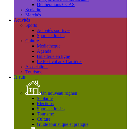
Délibérations CCAS
Scolarité
Marchés
Activités
Sports
Activités sportives
Sports et loisirs
Culture
Médiathèque
Agenda
Billetterie en ligne
Le Festival aux Carrières
Associations
Tourisme
Je suis
Un nouveau rognen
Scolarité
Elections
Sports et loisirs
Tourisme
Culture
Guide touristique et pratique