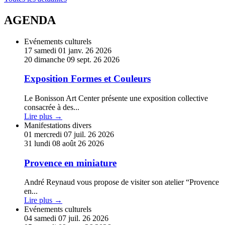
Jeunes
!
AGENDA
En
Evénements culturels
savoir
17
samedi
01
janv.
26
2026
plus
20
dimanche
09
sept.
26
2026
sur
Exposition
Exposition Formes et Couleurs
Formes
et
Le Bonisson Art Center présente une exposition collective
Couleurs
consacrée à des
...
Lire plus →
En
Manifestations divers
savoir
01
mercredi
07
juil.
26
2026
plus
31
lundi
08
août
26
2026
sur
Provence
Provence en miniature
en
miniature
André Reynaud vous propose de visiter son atelier “Provence
en
...
Lire plus →
En
Evénements culturels
savoir
04
samedi
07
juil.
26
2026