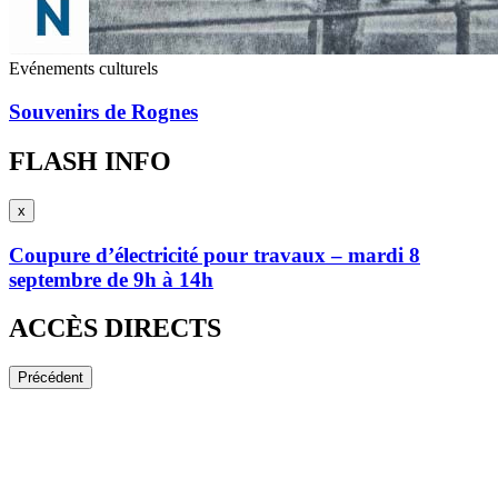
Evénements culturels
Souvenirs de Rognes
Précédent
Suivant
FLASH INFO
x
Fermeture
du
Coupure d’électricité pour travaux – mardi 8
flash
septembre de 9h à 14h
info
ACCÈS DIRECTS
Précédent