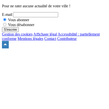
Pour ne rater aucune actualité de votre ville !
E-mail
Vous abonner
Vous désabonner
S'inscrire
Gestion des cookies
Affichage légal
Accessibilité : partiellement
conforme
Mentions légales
Contact
Contributeur
Remonter
en
haut
du
site