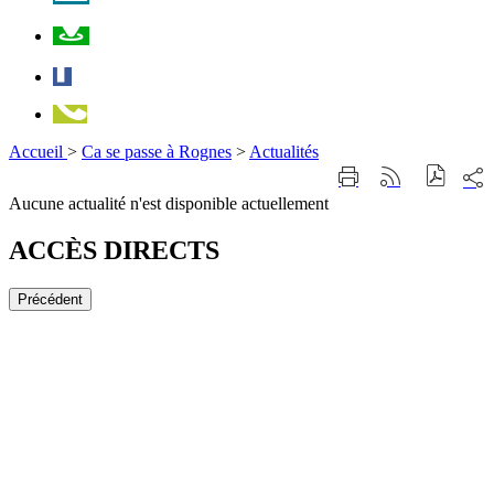
Plan
Facebook
Téléphone
Accueil
>
Ca se passe à Rognes
>
Actualités
Part
Imprimer
Générer
sur
cette
le
Aucune actualité n'est disponible actuellement
les
page
flux
rése
RSS
soci
ACCÈS DIRECTS
Précédent