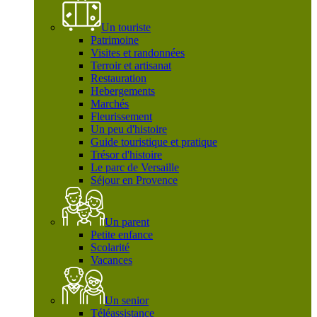
Un touriste
Patrimoine
Visites et randonnées
Terroir et artisanat
Restauration
Hebergements
Marchés
Fleurissement
Un peu d'histoire
Guide touristique et pratique
Trésor d'histoire
Le parc de Versaille
Séjour en Provence
Un parent
Petite enfance
Scolarité
Vacances
Un senior
Téléassistance