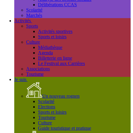
Délibérations CCAS
Scolarité
Marchés
Activités
Sports
Activités sportives
Sports et loisirs
Culture
Médiathèque
Agenda
Billetterie en ligne
Le Festival aux Carrières
Associations
Tourisme
Je suis
Un nouveau rognen
Scolarité
Elections
Sports et loisirs
Tourisme
Culture
Guide touristique et pratique