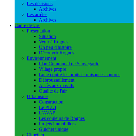
Les décisions
Archives
Les arrêtés
Archives
Cadre de vie
Présentation
Situation
Venir à Rognes
Un peu d'histoire
Découvrir Rognes
Environnement
Plan Communal de Sauvegarde
Village propre
Lutte contre les bruits et nuisances sonores
Débroussaillement
Accès aux massifs
Qualité de l'air
Urbanisme
Construction
Le PLUI
L'AVAP
Les couleurs de Rognes
Projets immobiliers
Guichet unique
Cimetière