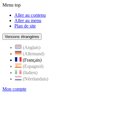
Menu top
Aller au contenu
Aller au menu
Plan de site
Versions étrangères
(Anglais)
(Allemand)
(Français)
(Espagnol)
(Italien)
(Néerlandais)
Mon compte
Page
accueil
de
Rognes