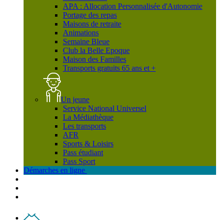
APA : Allocation Personnalisée d'Autonomie
Portage des repas
Maisons de retraite
Animations
Semaine Bleue
Club la Belle Epoque
Maison des Familles
Transports gratuits 65 ans et +
Un jeune
Service National Universel
La Médiathèque
Les transports
AFR
Sports & Loisirs
Pass étudiant
Pass Sport
Démarches en ligne
Contact