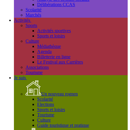
Délibérations CCAS
Scolarité
Marchés
Activités
Sports
Activités sportives
Sports et loisirs
Culture
Médiathèque
Agenda
Billetterie en ligne
Le Festival aux Carrières
Associations
Tourisme
Je suis
Un nouveau rognen
Scolarité
Elections
Sports et loisirs
Tourisme
Culture
Guide touristique et pratique