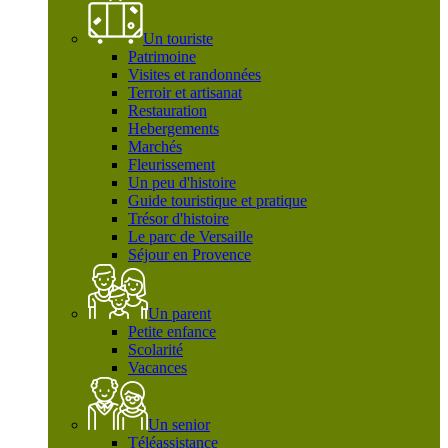
Un touriste
Patrimoine
Visites et randonnées
Terroir et artisanat
Restauration
Hebergements
Marchés
Fleurissement
Un peu d'histoire
Guide touristique et pratique
Trésor d'histoire
Le parc de Versaille
Séjour en Provence
Un parent
Petite enfance
Scolarité
Vacances
Un senior
Téléassistance