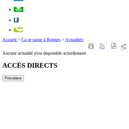
Plan
Facebook
Téléphone
Accueil
>
Ca se passe à Rognes
>
Actualités
Part
Imprimer
Générer
sur
cette
le
Aucune actualité n'est disponible actuellement
les
page
flux
rése
RSS
soci
ACCÈS DIRECTS
Précédent