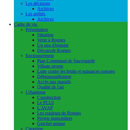
Les décisions
Archives
Les arrêtés
Archives
Cadre de vie
Présentation
Situation
Venir à Rognes
Un peu d'histoire
Découvrir Rognes
Environnement
Plan Communal de Sauvegarde
Village propre
Lutte contre les bruits et nuisances sonores
Débroussaillement
Accès aux massifs
Qualité de l'air
Urbanisme
Construction
Le PLUI
L'AVAP
Les couleurs de Rognes
Projets immobiliers
Guichet unique
Cimetière