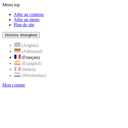
Menu top
Aller au contenu
Aller au menu
Plan de site
Versions étrangères
(Anglais)
(Allemand)
(Français)
(Espagnol)
(Italien)
(Néerlandais)
Mon compte
Page
accueil
de
Rognes