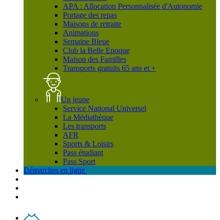
APA : Allocation Personnalisée d'Autonomie
Portage des repas
Maisons de retraite
Animations
Semaine Bleue
Club la Belle Epoque
Maison des Familles
Transports gratuits 65 ans et +
Un jeune
Service National Universel
La Médiathèque
Les transports
AFR
Sports & Loisirs
Pass étudiant
Pass Sport
Démarches en ligne
Contact