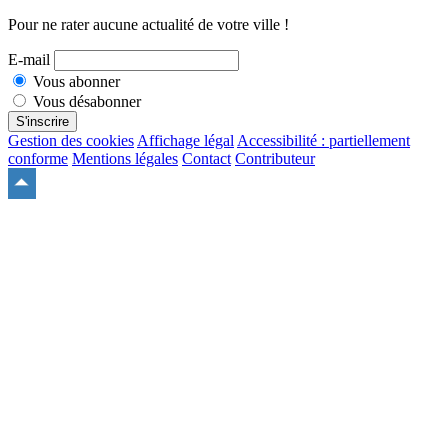
Pour ne rater aucune actualité de votre ville !
E-mail
Vous abonner
Vous désabonner
S'inscrire
Gestion des cookies
Affichage légal
Accessibilité : partiellement
conforme
Mentions légales
Contact
Contributeur
Remonter
en
haut
du
site