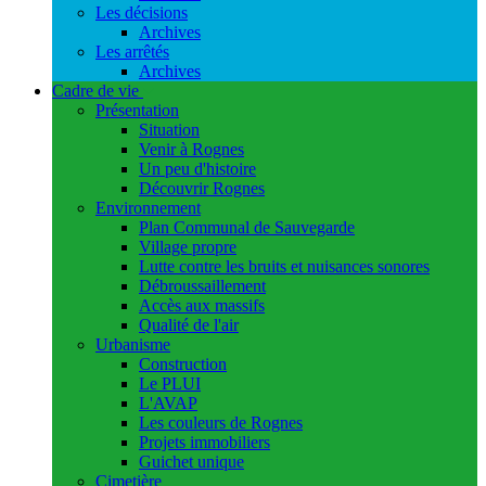
Les décisions
Archives
Les arrêtés
Archives
Cadre de vie
Présentation
Situation
Venir à Rognes
Un peu d'histoire
Découvrir Rognes
Environnement
Plan Communal de Sauvegarde
Village propre
Lutte contre les bruits et nuisances sonores
Débroussaillement
Accès aux massifs
Qualité de l'air
Urbanisme
Construction
Le PLUI
L'AVAP
Les couleurs de Rognes
Projets immobiliers
Guichet unique
Cimetière