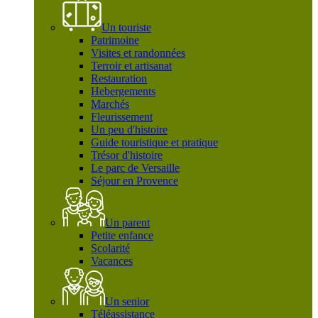
Un touriste
Patrimoine
Visites et randonnées
Terroir et artisanat
Restauration
Hebergements
Marchés
Fleurissement
Un peu d'histoire
Guide touristique et pratique
Trésor d'histoire
Le parc de Versaille
Séjour en Provence
Un parent
Petite enfance
Scolarité
Vacances
Un senior
Téléassistance