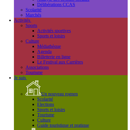
Délibérations CCAS
Scolarité
Marchés
Activités
Sports
Activités sportives
Sports et loisirs
Culture
Médiathèque
Agenda
Billetterie en ligne
Le Festival aux Carrières
Associations
Tourisme
Je suis
Un nouveau rognen
Scolarité
Elections
Sports et loisirs
Tourisme
Culture
Guide touristique et pratique