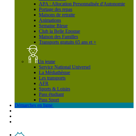
APA : Allocation Personnalisée d'Autonomie
Portage des repas
Maisons de retraite
Animations
Semaine Bleue
Club la Belle Epoque
Maison des Familles
Transports gratuits 65 ans et +
Un jeune
Service National Universel
La Médiathèque
Les transports
AFR
Sports & Loisirs
Pass étudiant
Pass Sport
Démarches en ligne
Contact