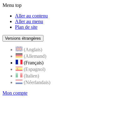
Menu top
Aller au contenu
Aller au menu
Plan de site
Versions étrangères
(Anglais)
(Allemand)
(Français)
(Espagnol)
(Italien)
(Néerlandais)
Mon compte
Page
accueil
de
Rognes