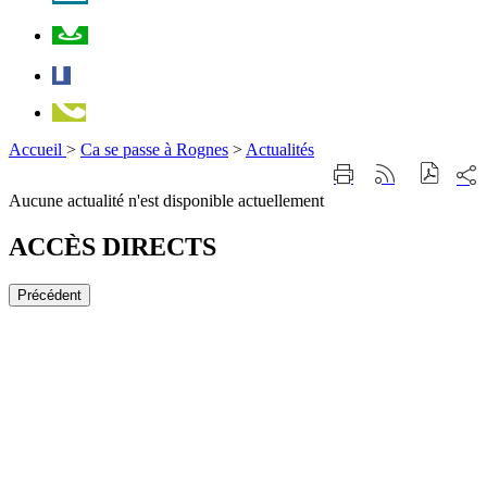
Plan
Facebook
Téléphone
Accueil
>
Ca se passe à Rognes
>
Actualités
Part
Imprimer
Générer
sur
cette
le
Aucune actualité n'est disponible actuellement
les
page
flux
rése
RSS
soci
ACCÈS DIRECTS
Précédent