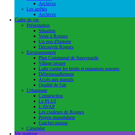
Archives
Les arrêtés
Archives
Cadre de vie
Présentation
Situation
Venir à Rognes
Un peu d'histoire
Découvrir Rognes
Environnement
Plan Communal de Sauvegarde
Village propre
Lutte contre les bruits et nuisances sonores
Débroussaillement
Accès aux massifs
Qualité de l'air
Urbanisme
Construction
Le PLUI
L'AVAP
Les couleurs de Rognes
Projets immobiliers
Guichet unique
Cimetière
Vie pratique