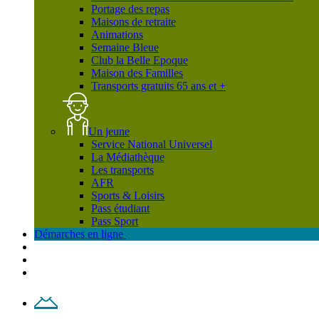
Portage des repas
Maisons de retraite
Animations
Semaine Bleue
Club la Belle Epoque
Maison des Familles
Transports gratuits 65 ans et +
Un jeune
Service National Universel
La Médiathèque
Les transports
AFR
Sports & Loisirs
Pass étudiant
Pass Sport
Démarches en ligne
Contact
Plan