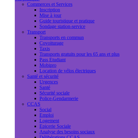
Commerces et Services
Inscription
Mise à jour
Guide touristique et pratique
Sondage station-service
Transport
Transports en commun
Covoiturage
Taxis
Transports gratuits pour les 65 ans et plus
Pass Etudiant
Mobipro
Location de vélos électriques
Santé et sécurité
Urgences
Santé
Sécurité sociale
Police-Gendarmerie
CCAS
Social
Emploi
Logement
Epicerie Sociale
Analyse des besoins sociaux
Délibérations CCAS