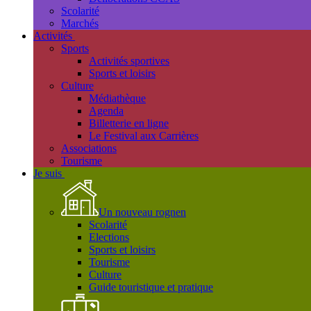
Scolarité
Marchés
Activités
Sports
Activités sportives
Sports et loisirs
Culture
Médiathèque
Agenda
Billetterie en ligne
Le Festival aux Carrières
Associations
Tourisme
Je suis
Un nouveau rognen
Scolarité
Elections
Sports et loisirs
Tourisme
Culture
Guide touristique et pratique