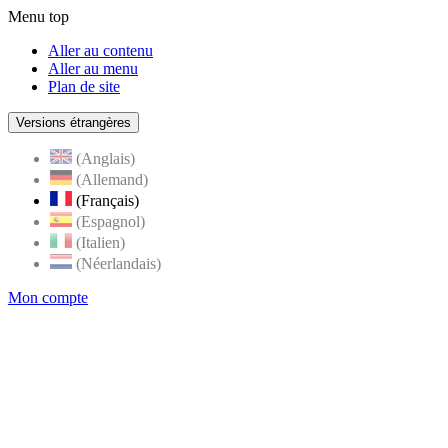
Menu top
Aller au contenu
Aller au menu
Plan de site
Versions étrangères
(Anglais)
(Allemand)
(Français)
(Espagnol)
(Italien)
(Néerlandais)
Mon compte
Page
accueil
de
Rognes