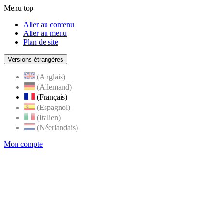
Menu top
Aller au contenu
Aller au menu
Plan de site
Versions étrangères
(Anglais)
(Allemand)
(Français)
(Espagnol)
(Italien)
(Néerlandais)
Mon compte
Page
accueil
de
Rognes