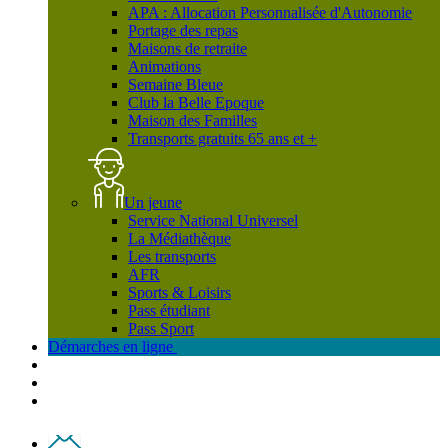
APA : Allocation Personnalisée d'Autonomie
Portage des repas
Maisons de retraite
Animations
Semaine Bleue
Club la Belle Epoque
Maison des Familles
Transports gratuits 65 ans et +
Un jeune
Service National Universel
La Médiathèque
Les transports
AFR
Sports & Loisirs
Pass étudiant
Pass Sport
Démarches en ligne
Contact