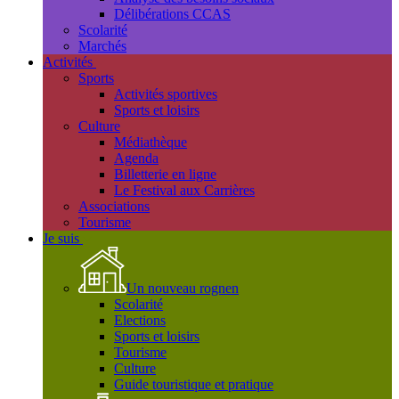
Délibérations CCAS
Scolarité
Marchés
Activités
Sports
Activités sportives
Sports et loisirs
Culture
Médiathèque
Agenda
Billetterie en ligne
Le Festival aux Carrières
Associations
Tourisme
Je suis
Un nouveau rognen
Scolarité
Elections
Sports et loisirs
Tourisme
Culture
Guide touristique et pratique