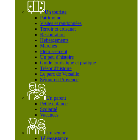
Un touriste
Patrimoine
Visites et randonnées
Terroir et artisanat
Restauration
Hebergements
Marchés
Fleurissement
Un peu d'histoire
Guide touristique et pratique
Trésor d'histoire
Le parc de Versaille
Séjour en Provence
Un parent
Petite enfance
Scolarité
Vacances
Un senior
Téléassistance