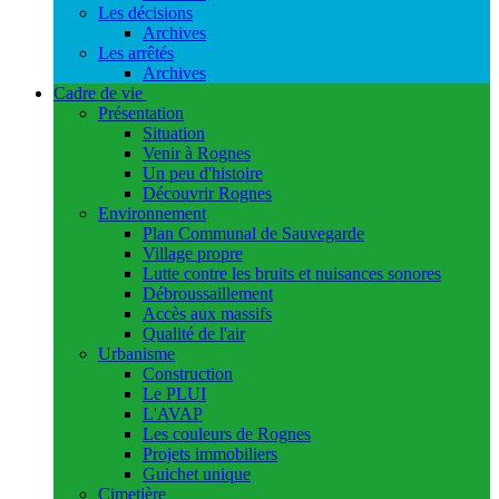
Les décisions
Archives
Les arrêtés
Archives
Cadre de vie
Présentation
Situation
Venir à Rognes
Un peu d'histoire
Découvrir Rognes
Environnement
Plan Communal de Sauvegarde
Village propre
Lutte contre les bruits et nuisances sonores
Débroussaillement
Accès aux massifs
Qualité de l'air
Urbanisme
Construction
Le PLUI
L'AVAP
Les couleurs de Rognes
Projets immobiliers
Guichet unique
Cimetière