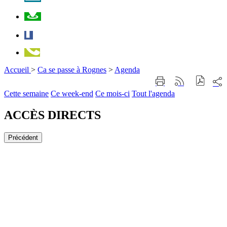
Plan
Facebook
Téléphone
Accueil
>
Ca se passe à Rognes
>
Agenda
Part
Imprimer
Générer
sur
cette
le
Cette semaine
Ce week-end
Ce mois-ci
Tout l'agenda
les
page
flux
rése
RSS
soci
ACCÈS DIRECTS
Précédent