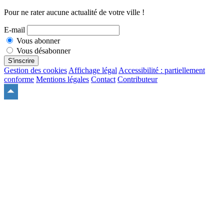
Pour ne rater aucune actualité de votre ville !
E-mail
Vous abonner
Vous désabonner
S'inscrire
Gestion des cookies
Affichage légal
Accessibilité : partiellement
conforme
Mentions légales
Contact
Contributeur
Remonter
en
haut
du
site