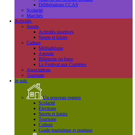
Délibérations CCAS
Scolarité
Marchés
Activités
Sports
Activités sportives
Sports et loisirs
Culture
Médiathèque
Agenda
Billetterie en ligne
Le Festival aux Carrières
Associations
Tourisme
Je suis
Un nouveau rognen
Scolarité
Elections
Sports et loisirs
Tourisme
Culture
Guide touristique et pratique