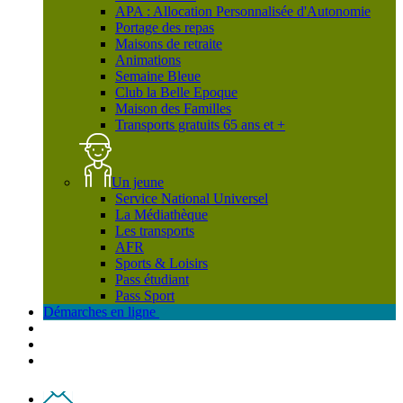
APA : Allocation Personnalisée d'Autonomie
Portage des repas
Maisons de retraite
Animations
Semaine Bleue
Club la Belle Epoque
Maison des Familles
Transports gratuits 65 ans et +
Un jeune
Service National Universel
La Médiathèque
Les transports
AFR
Sports & Loisirs
Pass étudiant
Pass Sport
Démarches en ligne
Contact