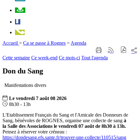
Plan
Facebook
Téléphone
Accueil
>
Ca se passe à Rognes
>
Agenda
Part
Imprimer
Générer
sur
cette
le
Cette semaine
Ce week-end
Ce mois-ci
Tout l'agenda
les
page
flux
rése
RSS
soci
Don du Sang
Manifestations divers
Le
vendredi
7
août
08
2026
8h30 - 13h
L'Etablissement Français du Sang et l'Amicale des Donneurs de
Sang, bénévoles de ROGNES, organise une collecte de sang
à
la Salle des Associations le vendredi 07 août de 8h30 à 13h.
Pensez à réserver votre créneau :
https://dondesang.efs.sante.fr/trouver-une-collecte/110515/sang