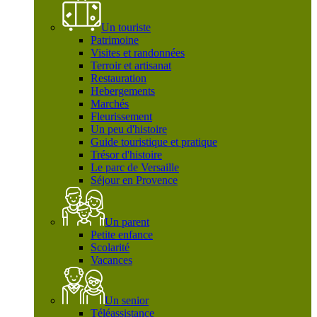
Un touriste
Patrimoine
Visites et randonnées
Terroir et artisanat
Restauration
Hebergements
Marchés
Fleurissement
Un peu d'histoire
Guide touristique et pratique
Trésor d'histoire
Le parc de Versaille
Séjour en Provence
Un parent
Petite enfance
Scolarité
Vacances
Un senior
Téléassistance