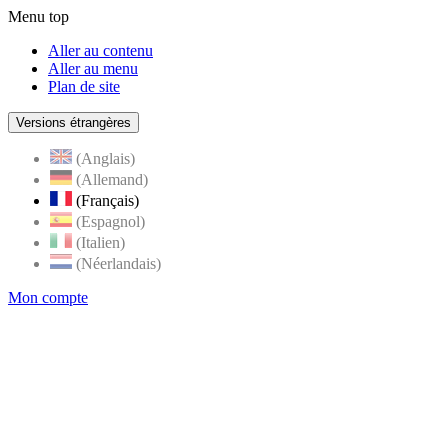
Menu top
Aller au contenu
Aller au menu
Plan de site
Versions étrangères
(Anglais)
(Allemand)
(Français)
(Espagnol)
(Italien)
(Néerlandais)
Mon compte
Page
accueil
de
Rognes