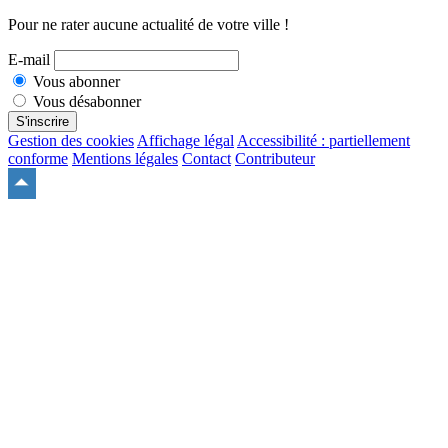
Pour ne rater aucune actualité de votre ville !
E-mail
Vous abonner
Vous désabonner
S'inscrire
Gestion des cookies
Affichage légal
Accessibilité : partiellement
conforme
Mentions légales
Contact
Contributeur
Remonter
en
haut
du
site