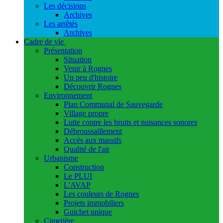
Les décisions
Archives
Les arrêtés
Archives
Cadre de vie
Présentation
Situation
Venir à Rognes
Un peu d'histoire
Découvrir Rognes
Environnement
Plan Communal de Sauvegarde
Village propre
Lutte contre les bruits et nuisances sonores
Débroussaillement
Accès aux massifs
Qualité de l'air
Urbanisme
Construction
Le PLUI
L'AVAP
Les couleurs de Rognes
Projets immobiliers
Guichet unique
Cimetière