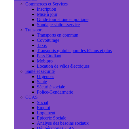
Commerces et Services
Inscription
Mise à jour
Guide touristique et pratique
Sondage station-service
Transport
Transports en commun
Covoiturage
Taxis
Transports gratuits pour les 65 ans et plus
Pass Etudiant
Mobipro
Location de vélos électriques
Santé et sécurité
Urgences
Santé
Sécurité sociale
Police-Gendarmerie
CCAS
Social
Emploi
Logement
Epicerie Sociale
Analyse des besoins sociaux
Délibérations CCAS