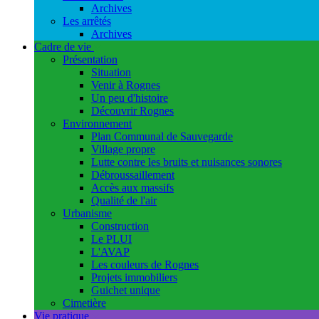
Archives
Les arrêtés
Archives
Cadre de vie
Présentation
Situation
Venir à Rognes
Un peu d'histoire
Découvrir Rognes
Environnement
Plan Communal de Sauvegarde
Village propre
Lutte contre les bruits et nuisances sonores
Débroussaillement
Accès aux massifs
Qualité de l'air
Urbanisme
Construction
Le PLUI
L'AVAP
Les couleurs de Rognes
Projets immobiliers
Guichet unique
Cimetière
Vie pratique