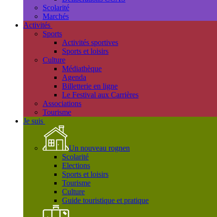
Scolarité
Marchés
Activités
Sports
Activités sportives
Sports et loisirs
Culture
Médiathèque
Agenda
Billetterie en ligne
Le Festival aux Carrières
Associations
Tourisme
Je suis
Un nouveau rognen
Scolarité
Elections
Sports et loisirs
Tourisme
Culture
Guide touristique et pratique