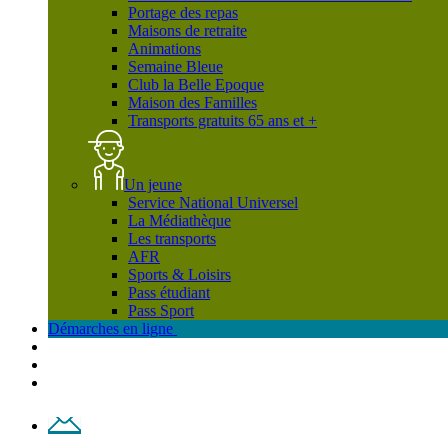
Portage des repas
Maisons de retraite
Animations
Semaine Bleue
Club la Belle Epoque
Maison des Familles
Transports gratuits 65 ans et +
Un jeune
Service National Universel
La Médiathèque
Les transports
AFR
Sports & Loisirs
Pass étudiant
Pass Sport
Démarches en ligne
Contact
Plan