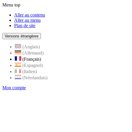
Menu top
Aller au contenu
Aller au menu
Plan de site
Versions étrangères
(Anglais)
(Allemand)
(Français)
(Espagnol)
(Italien)
(Néerlandais)
Mon compte
Page
accueil
de
Rognes