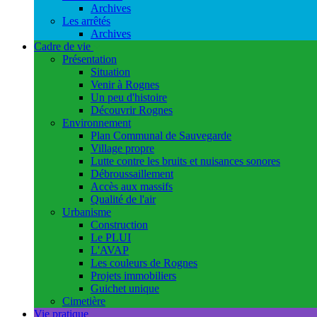
Archives
Les arrêtés
Archives
Cadre de vie
Présentation
Situation
Venir à Rognes
Un peu d'histoire
Découvrir Rognes
Environnement
Plan Communal de Sauvegarde
Village propre
Lutte contre les bruits et nuisances sonores
Débroussaillement
Accès aux massifs
Qualité de l'air
Urbanisme
Construction
Le PLUI
L'AVAP
Les couleurs de Rognes
Projets immobiliers
Guichet unique
Cimetière
Vie pratique