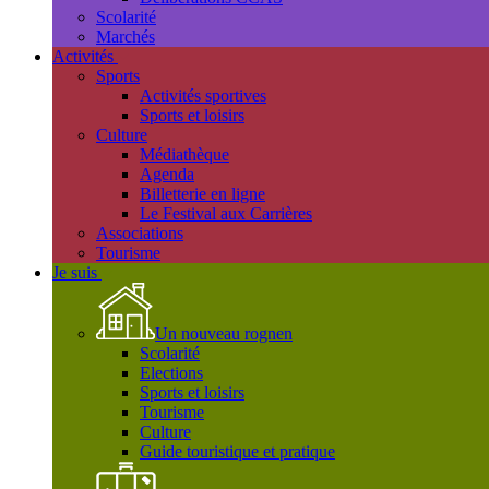
Scolarité
Marchés
Activités
Sports
Activités sportives
Sports et loisirs
Culture
Médiathèque
Agenda
Billetterie en ligne
Le Festival aux Carrières
Associations
Tourisme
Je suis
Un nouveau rognen
Scolarité
Elections
Sports et loisirs
Tourisme
Culture
Guide touristique et pratique