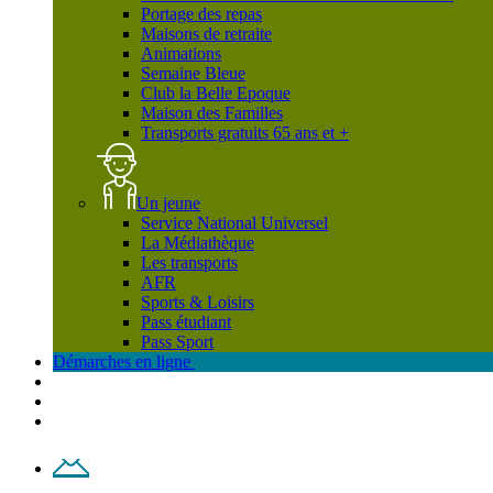
Portage des repas
Maisons de retraite
Animations
Semaine Bleue
Club la Belle Epoque
Maison des Familles
Transports gratuits 65 ans et +
Un jeune
Service National Universel
La Médiathèque
Les transports
AFR
Sports & Loisirs
Pass étudiant
Pass Sport
Démarches en ligne
Contact
Plan