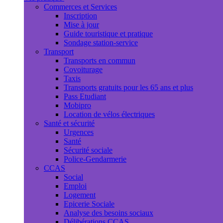
Commerces et Services
Inscription
Mise à jour
Guide touristique et pratique
Sondage station-service
Transport
Transports en commun
Covoiturage
Taxis
Transports gratuits pour les 65 ans et plus
Pass Etudiant
Mobipro
Location de vélos électriques
Santé et sécurité
Urgences
Santé
Sécurité sociale
Police-Gendarmerie
CCAS
Social
Emploi
Logement
Epicerie Sociale
Analyse des besoins sociaux
Délibérations CCAS