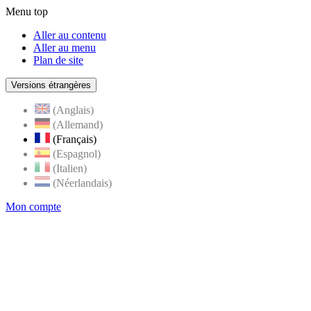
Menu top
Aller au contenu
Aller au menu
Plan de site
Versions étrangères
(Anglais)
(Allemand)
(Français)
(Espagnol)
(Italien)
(Néerlandais)
Mon compte
Page
accueil
de
Rognes