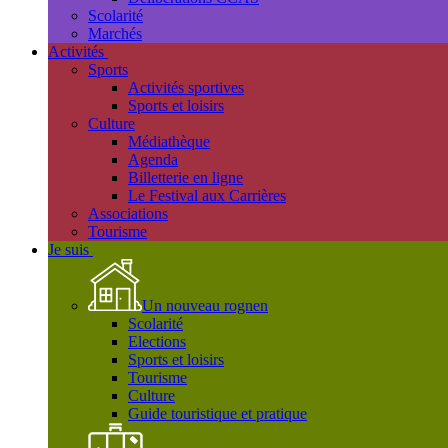
Scolarité
Marchés
Activités
Sports
Activités sportives
Sports et loisirs
Culture
Médiathèque
Agenda
Billetterie en ligne
Le Festival aux Carrières
Associations
Tourisme
Je suis
Un nouveau rognen
Scolarité
Elections
Sports et loisirs
Tourisme
Culture
Guide touristique et pratique