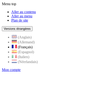
Menu top
Aller au contenu
Aller au menu
Plan de site
Versions étrangères
(Anglais)
(Allemand)
(Français)
(Espagnol)
(Italien)
(Néerlandais)
Mon compte
Page
accueil
de
Rognes