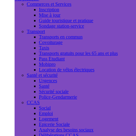
Commerces et Services
Inscription
Mise à jour
Guide touristique et pratique
Sondage station-service
Transport
Transports en commun
Covoiturage
Taxis
Transports gratuits pour les 65 ans et plus
Pass Etudiant
Mobipro
Location de vélos électriques
Santé et sécurité
Urgences
Santé
Sécurité sociale
Police-Gendarmerie
CCAS
Social
Emploi
Logement
Epicerie Sociale
Analyse des besoins sociaux
Délibérations CCAS