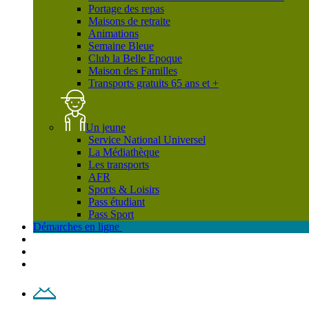
Portage des repas
Maisons de retraite
Animations
Semaine Bleue
Club la Belle Epoque
Maison des Familles
Transports gratuits 65 ans et +
Un jeune
Service National Universel
La Médiathèque
Les transports
AFR
Sports & Loisirs
Pass étudiant
Pass Sport
Démarches en ligne
Contact
Plan