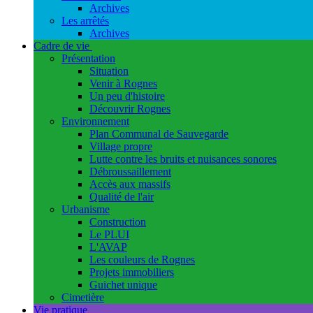
Archives
Les arrêtés
Archives
Cadre de vie
Présentation
Situation
Venir à Rognes
Un peu d'histoire
Découvrir Rognes
Environnement
Plan Communal de Sauvegarde
Village propre
Lutte contre les bruits et nuisances sonores
Débroussaillement
Accès aux massifs
Qualité de l'air
Urbanisme
Construction
Le PLUI
L'AVAP
Les couleurs de Rognes
Projets immobiliers
Guichet unique
Cimetière
Vie pratique