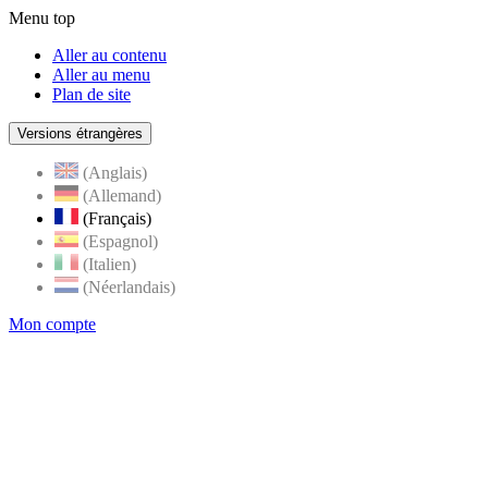
Menu top
Aller au contenu
Aller au menu
Plan de site
Versions étrangères
(Anglais)
(Allemand)
(Français)
(Espagnol)
(Italien)
(Néerlandais)
Mon compte
Page
accueil
de
Rognes