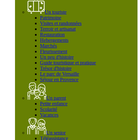
Un touriste
Patrimoine
Visites et randonnées
Terroir et artisanat
Restauration
Hebergements
Marchés
Fleurissement
Un peu d'histoire
Guide touristique et pratique
Trésor d'histoire
Le parc de Versaille
Séjour en Provence
Un parent
Petite enfance
Scolarité
Vacances
Un senior
Téléassistance