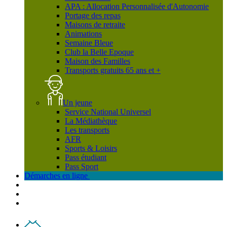
APA : Allocation Personnalisée d'Autonomie
Portage des repas
Maisons de retraite
Animations
Semaine Bleue
Club la Belle Epoque
Maison des Familles
Transports gratuits 65 ans et +
Un jeune
Service National Universel
La Médiathèque
Les transports
AFR
Sports & Loisirs
Pass étudiant
Pass Sport
Démarches en ligne
Contact