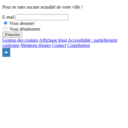
Pour ne rater aucune actualité de votre ville !
E-mail
Vous abonner
Vous désabonner
S'inscrire
Gestion des cookies
Affichage légal
Accessibilité : partiellement
conforme
Mentions légales
Contact
Contributeur
Remonter
en
haut
du
site