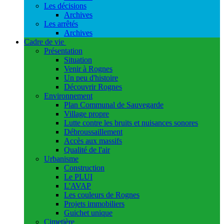
Les décisions
Archives
Les arrêtés
Archives
Cadre de vie
Présentation
Situation
Venir à Rognes
Un peu d'histoire
Découvrir Rognes
Environnement
Plan Communal de Sauvegarde
Village propre
Lutte contre les bruits et nuisances sonores
Débroussaillement
Accès aux massifs
Qualité de l'air
Urbanisme
Construction
Le PLUI
L'AVAP
Les couleurs de Rognes
Projets immobiliers
Guichet unique
Cimetière