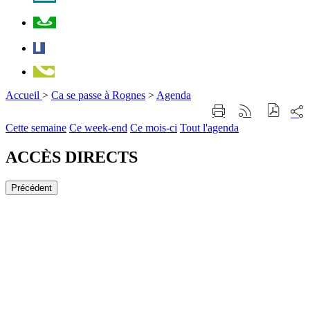
Plan
Facebook
Téléphone
Accueil
>
Ca se passe à Rognes
>
Agenda
Part
Imprimer
Générer
sur
cette
le
Cette semaine
Ce week-end
Ce mois-ci
Tout l'agenda
les
page
flux
rése
RSS
soci
ACCÈS DIRECTS
Précédent