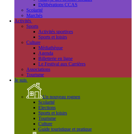
Délibérations CCAS
Scolarité
Marchés
Activités
Sports
Activités sportives
Sports et loisirs
Culture
Médiathèque
Agenda
Billetterie en ligne
Le Festival aux Carrières
Associations
Tourisme
Je suis
Un nouveau rognen
Scolarité
Elections
Sports et loisirs
Tourisme
Culture
Guide touristique et pratique