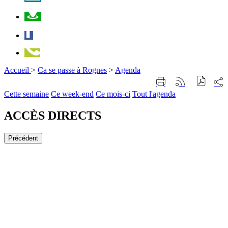
Plan
Facebook
Téléphone
Accueil
>
Ca se passe à Rognes
>
Agenda
Part
Imprimer
Générer
sur
cette
le
Cette semaine
Ce week-end
Ce mois-ci
Tout l'agenda
les
page
flux
rése
RSS
soci
ACCÈS DIRECTS
Précédent