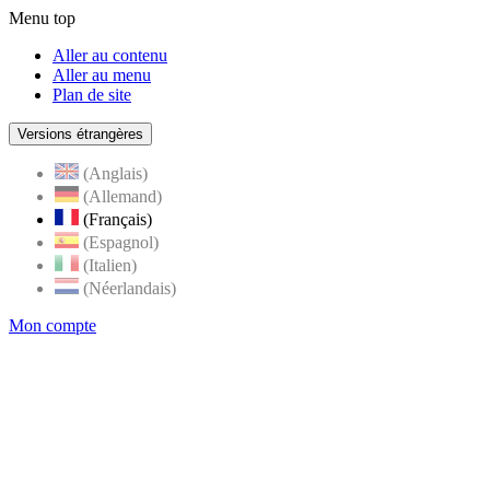
Menu top
Aller au contenu
Aller au menu
Plan de site
Versions étrangères
(Anglais)
(Allemand)
(Français)
(Espagnol)
(Italien)
(Néerlandais)
Mon compte
Page
accueil
de
Rognes