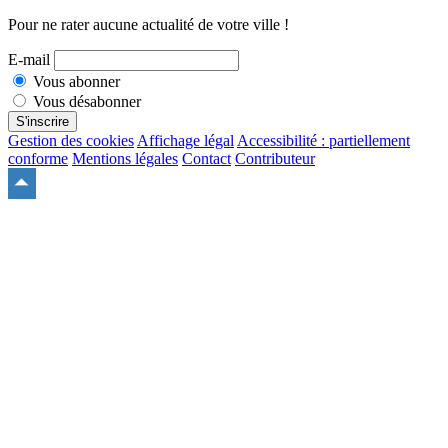
Pour ne rater aucune actualité de votre ville !
E-mail
Vous abonner
Vous désabonner
S'inscrire
Gestion des cookies
Affichage légal
Accessibilité : partiellement
conforme
Mentions légales
Contact
Contributeur
Remonter
en
haut
du
site