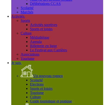
Délibérations CCAS
Scolarité
Marchés
Activités
Sports
Activités sportives
Sports et loisirs
Culture
Médiathèque
Agenda
Billetterie en ligne
Le Festival aux Carrières
Associations
Tourisme
Je suis
Un nouveau rognen
Scolarité
Elections
Sports et loisirs
Tourisme
Culture
Guide touristique et pratique