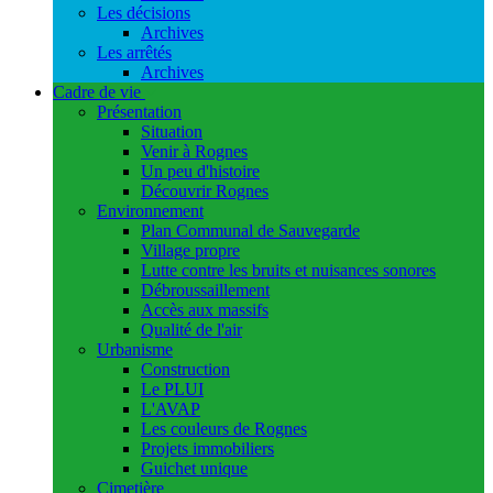
Les décisions
Archives
Les arrêtés
Archives
Cadre de vie
Présentation
Situation
Venir à Rognes
Un peu d'histoire
Découvrir Rognes
Environnement
Plan Communal de Sauvegarde
Village propre
Lutte contre les bruits et nuisances sonores
Débroussaillement
Accès aux massifs
Qualité de l'air
Urbanisme
Construction
Le PLUI
L'AVAP
Les couleurs de Rognes
Projets immobiliers
Guichet unique
Cimetière