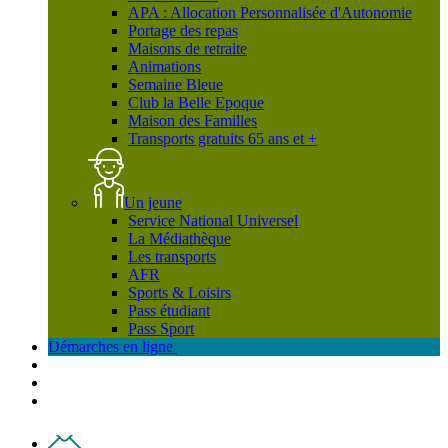
APA : Allocation Personnalisée d'Autonomie
Portage des repas
Maisons de retraite
Animations
Semaine Bleue
Club la Belle Epoque
Maison des Familles
Transports gratuits 65 ans et +
Un jeune
Service National Universel
La Médiathèque
Les transports
AFR
Sports & Loisirs
Pass étudiant
Pass Sport
Démarches en ligne
Contact