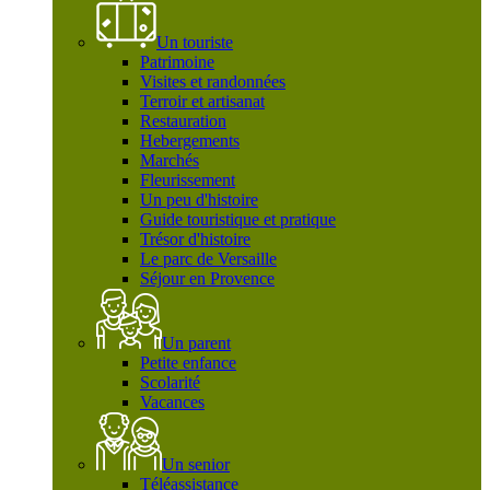
Un touriste
Patrimoine
Visites et randonnées
Terroir et artisanat
Restauration
Hebergements
Marchés
Fleurissement
Un peu d'histoire
Guide touristique et pratique
Trésor d'histoire
Le parc de Versaille
Séjour en Provence
Un parent
Petite enfance
Scolarité
Vacances
Un senior
Téléassistance