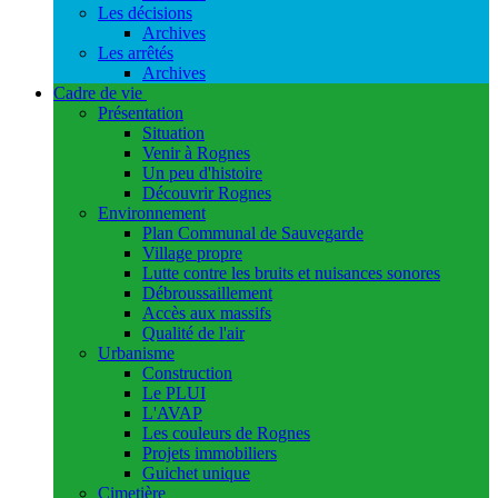
Les décisions
Archives
Les arrêtés
Archives
Cadre de vie
Présentation
Situation
Venir à Rognes
Un peu d'histoire
Découvrir Rognes
Environnement
Plan Communal de Sauvegarde
Village propre
Lutte contre les bruits et nuisances sonores
Débroussaillement
Accès aux massifs
Qualité de l'air
Urbanisme
Construction
Le PLUI
L'AVAP
Les couleurs de Rognes
Projets immobiliers
Guichet unique
Cimetière