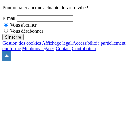
Pour ne rater aucune actualité de votre ville !
E-mail
Vous abonner
Vous désabonner
S'inscrire
Gestion des cookies
Affichage légal
Accessibilité : partiellement
conforme
Mentions légales
Contact
Contributeur
Remonter
en
haut
du
site