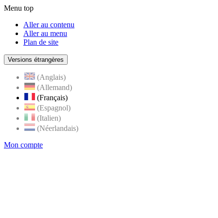
Menu top
Aller au contenu
Aller au menu
Plan de site
Versions étrangères
(Anglais)
(Allemand)
(Français)
(Espagnol)
(Italien)
(Néerlandais)
Mon compte
Page
accueil
de
Rognes