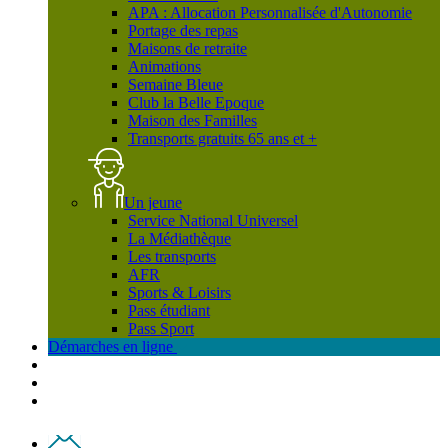
APA : Allocation Personnalisée d'Autonomie
Portage des repas
Maisons de retraite
Animations
Semaine Bleue
Club la Belle Epoque
Maison des Familles
Transports gratuits 65 ans et +
Un jeune
Service National Universel
La Médiathèque
Les transports
AFR
Sports & Loisirs
Pass étudiant
Pass Sport
Démarches en ligne
Contact