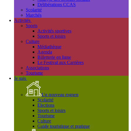
Délibérations CCAS
Scolarité
Marchés
Activités
Sports
Activités sportives
Sports et loisirs
Culture
Médiathèque
Agenda
Billetterie en ligne
Le Festival aux Carrières
Associations
Tourisme
Je suis
Un nouveau rognen
Scolarité
Elections
Sports et loisirs
Tourisme
Culture
Guide touristique et pratique