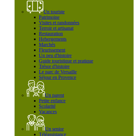
Un touriste
Patrimoine
Visites et randonnées
Terroir et artisanat
Restauration
Hebergements
Marchés
Fleurissement
Un peu d'histoire
Guide touristique et pratique
Trésor d'histoire
Le parc de Versaille
Séjour en Provence
Un parent
Petite enfance
Scolarité
Vacances
Un senior
Téléassistance