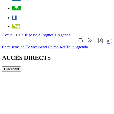
Plan
Facebook
Téléphone
Accueil
>
Ca se passe à Rognes
>
Agenda
Part
Imprimer
Générer
sur
cette
le
Cette semaine
Ce week-end
Ce mois-ci
Tout l'agenda
les
page
flux
rése
RSS
soci
ACCÈS DIRECTS
Précédent