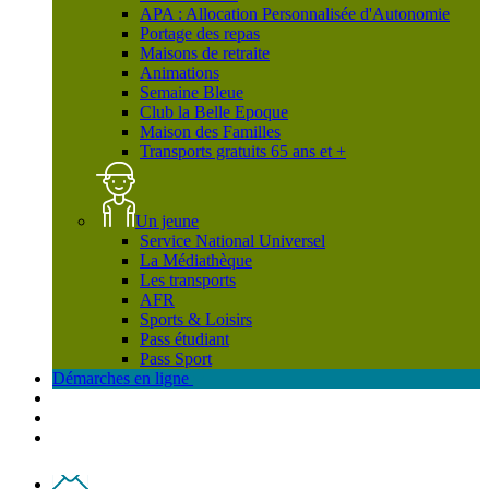
APA : Allocation Personnalisée d'Autonomie
Portage des repas
Maisons de retraite
Animations
Semaine Bleue
Club la Belle Epoque
Maison des Familles
Transports gratuits 65 ans et +
Un jeune
Service National Universel
La Médiathèque
Les transports
AFR
Sports & Loisirs
Pass étudiant
Pass Sport
Démarches en ligne
Contact