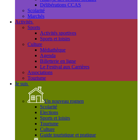
Délibérations CCAS
Scolarité
Marchés
Activités
Sports
Activités sportives
Sports et loisirs
Culture
Médiathèque
Agenda
Billetterie en ligne
Le Festival aux Carrières
Associations
Tourisme
Je suis
Un nouveau rognen
Scolarité
Elections
Sports et loisirs
Tourisme
Culture
Guide touristique et pratique