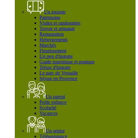
Un touriste
Patrimoine
Visites et randonnées
Terroir et artisanat
Restauration
Hebergements
Marchés
Fleurissement
Un peu d'histoire
Guide touristique et pratique
Trésor d'histoire
Le parc de Versaille
Séjour en Provence
Un parent
Petite enfance
Scolarité
Vacances
Un senior
Téléassistance