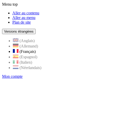
Menu top
Aller au contenu
Aller au menu
Plan de site
Versions étrangères
(Anglais)
(Allemand)
(Français)
(Espagnol)
(Italien)
(Néerlandais)
Mon compte
Page
accueil
de
Rognes