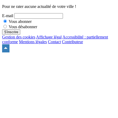
Pour ne rater aucune actualité de votre ville !
E-mail
Vous abonner
Vous désabonner
S'inscrire
Gestion des cookies
Affichage légal
Accessibilité : partiellement
conforme
Mentions légales
Contact
Contributeur
Remonter
en
haut
du
site