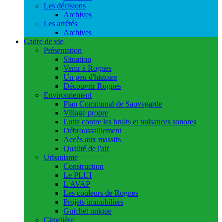
Les décisions
Archives
Les arrêtés
Archives
Cadre de vie
Présentation
Situation
Venir à Rognes
Un peu d'histoire
Découvrir Rognes
Environnement
Plan Communal de Sauvegarde
Village propre
Lutte contre les bruits et nuisances sonores
Débroussaillement
Accès aux massifs
Qualité de l'air
Urbanisme
Construction
Le PLUI
L'AVAP
Les couleurs de Rognes
Projets immobiliers
Guichet unique
Cimetière