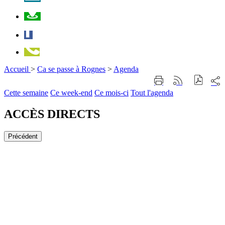
Plan
Facebook
Téléphone
Accueil
>
Ca se passe à Rognes
>
Agenda
Part
Imprimer
Générer
sur
cette
le
Cette semaine
Ce week-end
Ce mois-ci
Tout l'agenda
les
page
flux
rése
RSS
soci
ACCÈS DIRECTS
Précédent