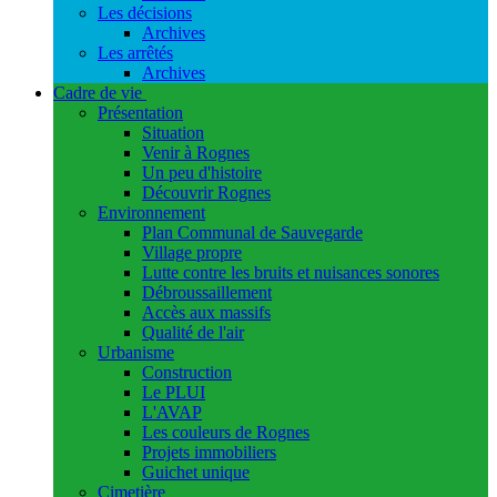
Les décisions
Archives
Les arrêtés
Archives
Cadre de vie
Présentation
Situation
Venir à Rognes
Un peu d'histoire
Découvrir Rognes
Environnement
Plan Communal de Sauvegarde
Village propre
Lutte contre les bruits et nuisances sonores
Débroussaillement
Accès aux massifs
Qualité de l'air
Urbanisme
Construction
Le PLUI
L'AVAP
Les couleurs de Rognes
Projets immobiliers
Guichet unique
Cimetière