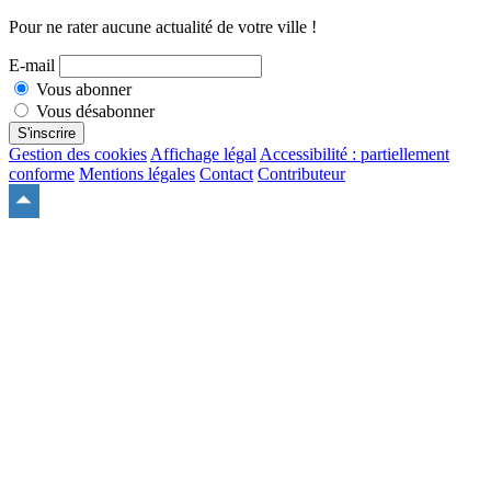
Pour ne rater aucune actualité de votre ville !
E-mail
Vous abonner
Vous désabonner
S'inscrire
Gestion des cookies
Affichage légal
Accessibilité : partiellement
conforme
Mentions légales
Contact
Contributeur
Remonter
en
haut
du
site