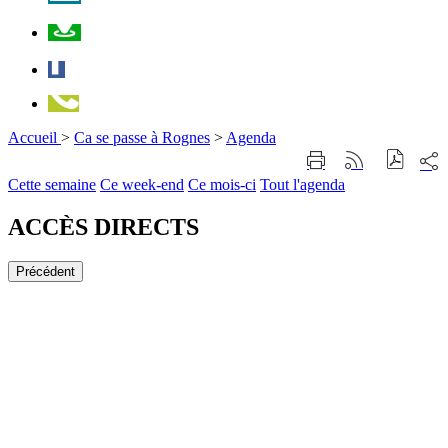
Plan
Facebook
Téléphone
Accueil
>
Ca se passe à Rognes
>
Agenda
Part
Imprimer
Générer
sur
cette
le
Cette semaine
Ce week-end
Ce mois-ci
Tout l'agenda
les
page
flux
rése
RSS
soci
ACCÈS DIRECTS
Précédent