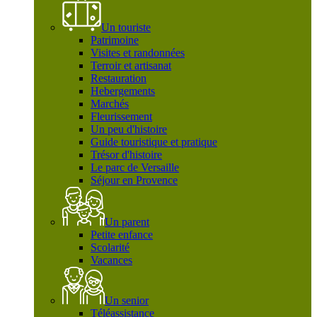
Un touriste
Patrimoine
Visites et randonnées
Terroir et artisanat
Restauration
Hebergements
Marchés
Fleurissement
Un peu d'histoire
Guide touristique et pratique
Trésor d'histoire
Le parc de Versaille
Séjour en Provence
Un parent
Petite enfance
Scolarité
Vacances
Un senior
Téléassistance