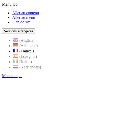
Menu top
Aller au contenu
Aller au menu
Plan de site
Versions étrangères
(Anglais)
(Allemand)
(Français)
(Espagnol)
(Italien)
(Néerlandais)
Mon compte
Page
accueil
de
Rognes