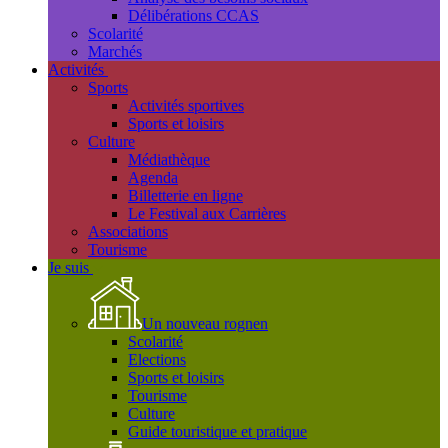
Délibérations CCAS
Scolarité
Marchés
Activités
Sports
Activités sportives
Sports et loisirs
Culture
Médiathèque
Agenda
Billetterie en ligne
Le Festival aux Carrières
Associations
Tourisme
Je suis
Un nouveau rognen
Scolarité
Elections
Sports et loisirs
Tourisme
Culture
Guide touristique et pratique