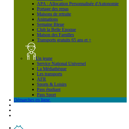
APA : Allocation Personnalisée d'Autonomie
Portage des repas
Maisons de retraite
Animations
Semaine Bleue
Club la Belle Epoque
Maison des Familles
Transports gratuits 65 ans et +
Un jeune
Service National Universel
La Médiathèque
Les transports
AFR
Sports & Loisirs
Pass étudiant
Pass Sport
Démarches en ligne
Contact