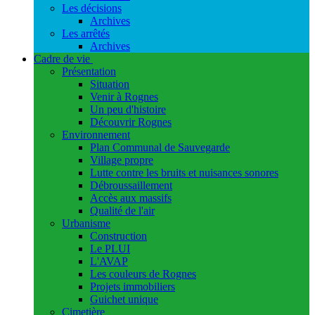
Les décisions
Archives
Les arrêtés
Archives
Cadre de vie
Présentation
Situation
Venir à Rognes
Un peu d'histoire
Découvrir Rognes
Environnement
Plan Communal de Sauvegarde
Village propre
Lutte contre les bruits et nuisances sonores
Débroussaillement
Accès aux massifs
Qualité de l'air
Urbanisme
Construction
Le PLUI
L'AVAP
Les couleurs de Rognes
Projets immobiliers
Guichet unique
Cimetière