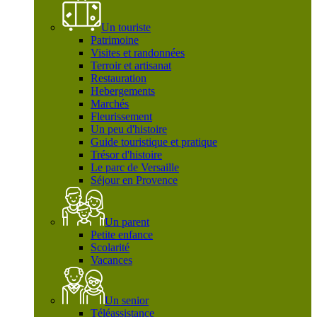
Un touriste
Patrimoine
Visites et randonnées
Terroir et artisanat
Restauration
Hebergements
Marchés
Fleurissement
Un peu d'histoire
Guide touristique et pratique
Trésor d'histoire
Le parc de Versaille
Séjour en Provence
Un parent
Petite enfance
Scolarité
Vacances
Un senior
Téléassistance