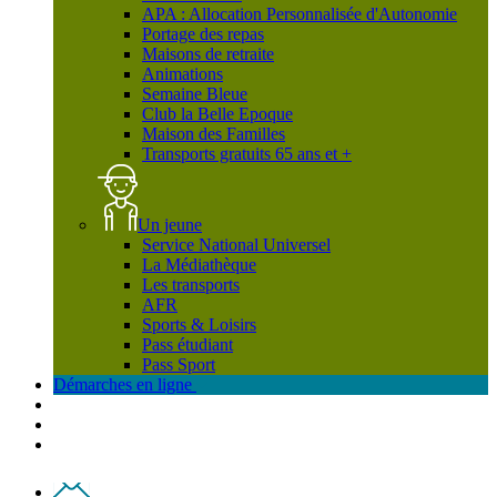
APA : Allocation Personnalisée d'Autonomie
Portage des repas
Maisons de retraite
Animations
Semaine Bleue
Club la Belle Epoque
Maison des Familles
Transports gratuits 65 ans et +
Un jeune
Service National Universel
La Médiathèque
Les transports
AFR
Sports & Loisirs
Pass étudiant
Pass Sport
Démarches en ligne
Contact