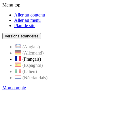
Menu top
Aller au contenu
Aller au menu
Plan de site
Versions étrangères
(Anglais)
(Allemand)
(Français)
(Espagnol)
(Italien)
(Néerlandais)
Mon compte
Page
accueil
de
Rognes