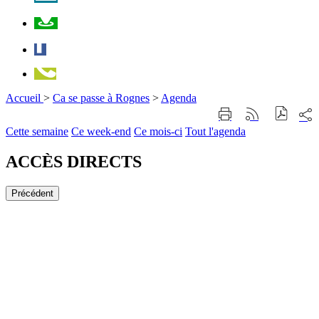
Plan
Facebook
Téléphone
Accueil
>
Ca se passe à Rognes
>
Agenda
Part
Imprimer
Générer
sur
cette
le
Cette semaine
Ce week-end
Ce mois-ci
Tout l'agenda
les
page
flux
rése
RSS
soci
ACCÈS DIRECTS
Précédent