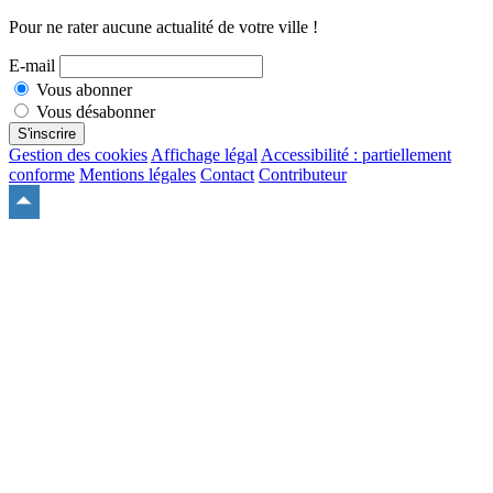
Pour ne rater aucune actualité de votre ville !
E-mail
Vous abonner
Vous désabonner
S'inscrire
Gestion des cookies
Affichage légal
Accessibilité : partiellement
conforme
Mentions légales
Contact
Contributeur
Remonter
en
haut
du
site