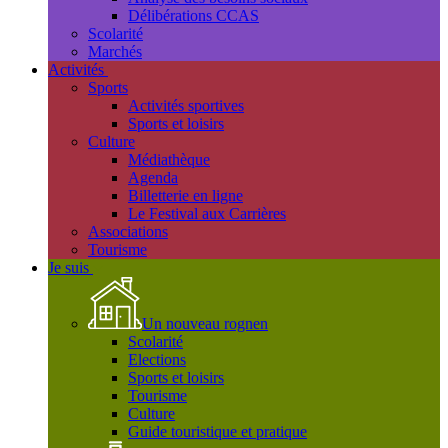
Délibérations CCAS
Scolarité
Marchés
Activités
Sports
Activités sportives
Sports et loisirs
Culture
Médiathèque
Agenda
Billetterie en ligne
Le Festival aux Carrières
Associations
Tourisme
Je suis
Un nouveau rognen
Scolarité
Elections
Sports et loisirs
Tourisme
Culture
Guide touristique et pratique