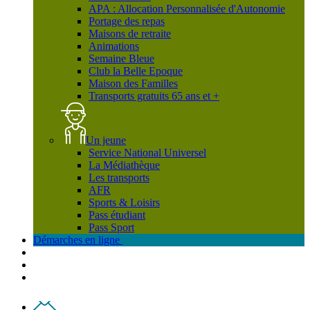
APA : Allocation Personnalisée d'Autonomie
Portage des repas
Maisons de retraite
Animations
Semaine Bleue
Club la Belle Epoque
Maison des Familles
Transports gratuits 65 ans et +
Un jeune
Service National Universel
La Médiathèque
Les transports
AFR
Sports & Loisirs
Pass étudiant
Pass Sport
Démarches en ligne
Contact