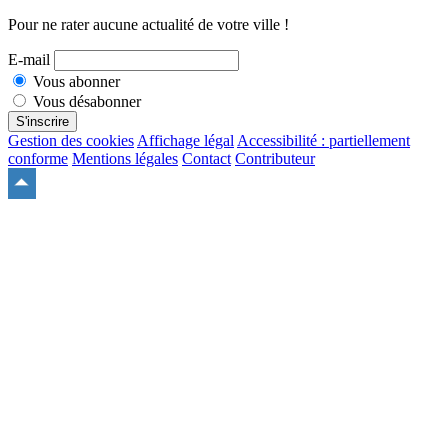
Pour ne rater aucune actualité de votre ville !
E-mail
Vous abonner
Vous désabonner
S'inscrire
Gestion des cookies
Affichage légal
Accessibilité : partiellement
conforme
Mentions légales
Contact
Contributeur
Remonter
en
haut
du
site