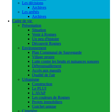
Les décisions
Archives
Les arrêtés
Archives
Cadre de vie
Présentation
Situation
Venir à Rognes
Un peu d'histoire
Découvrir Rognes
Environnement
Plan Communal de Sauvegarde
Village propre
Lutte contre les bruits et nuisances sonores
Débroussaillement
Accès aux massifs
Qualité de l'air
Urbanisme
Construction
Le PLUI
L'AVAP
Les couleurs de Rognes
Projets immobiliers
Guichet unique
Cimetière