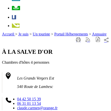
Plan
Facebook
Téléphone
Accueil
>
Je suis
>
Un touriste
>
Portail Hébergements
>
Annuaire
Part
Imprimer
Générer
sur
cette
le
les
page
flux
À LA SALVE D'OR
rése
RSS
soci
Chambres d'hôtes
4 personnes
Les Grands Vergers Est
540 Route de Lambesc
04 42 50 15 39
06 31 01 13 54
claude.carmen@orange.fr