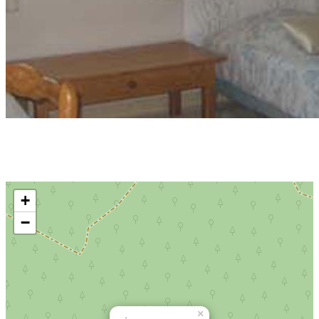
Précédent
Suivant
+
−
×