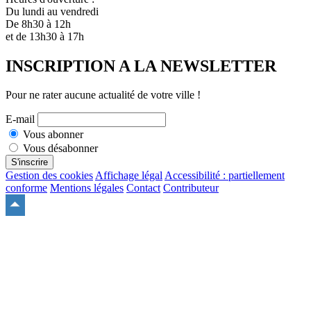
Du lundi au vendredi
De 8h30 à 12h
et de 13h30 à 17h
INSCRIPTION A LA NEWSLETTER
Pour ne rater aucune actualité de votre ville !
E-mail
Vous abonner
Vous désabonner
S'inscrire
Gestion des cookies
Affichage légal
Accessibilité : partiellement
conforme
Mentions légales
Contact
Contributeur
Remonter
en
haut
du
site