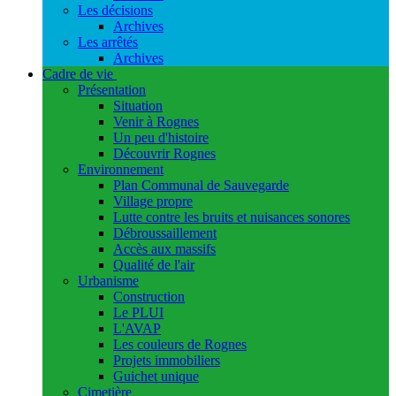
Les décisions
Archives
Les arrêtés
Archives
Cadre de vie
Présentation
Situation
Venir à Rognes
Un peu d'histoire
Découvrir Rognes
Environnement
Plan Communal de Sauvegarde
Village propre
Lutte contre les bruits et nuisances sonores
Débroussaillement
Accès aux massifs
Qualité de l'air
Urbanisme
Construction
Le PLUI
L'AVAP
Les couleurs de Rognes
Projets immobiliers
Guichet unique
Cimetière