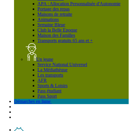
APA : Allocation Personnalisée d'Autonomie
Portage des repas
Maisons de retraite
Animations
Semaine Bleue
Club la Belle Epoque
Maison des Familles
Transports gratuits 65 ans et +
Un jeune
Service National Universel
La Médiathèque
Les transports
AFR
Sports & Loisirs
Pass étudiant
Pass Sport
Démarches en ligne
Contact