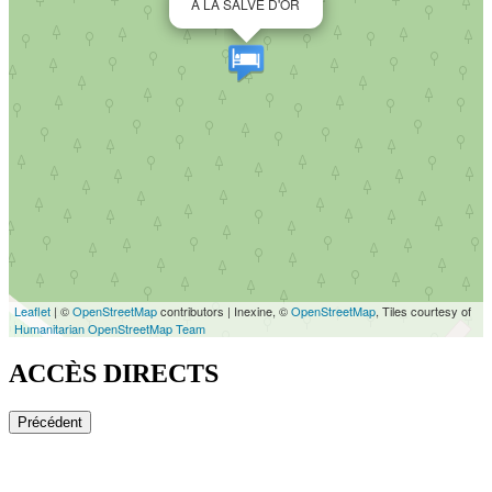
À LA SALVE D'OR
Leaflet
| ©
OpenStreetMap
contributors | Inexine, ©
OpenStreetMap
, Tiles courtesy of
Humanitarian OpenStreetMap Team
ACCÈS DIRECTS
Précédent