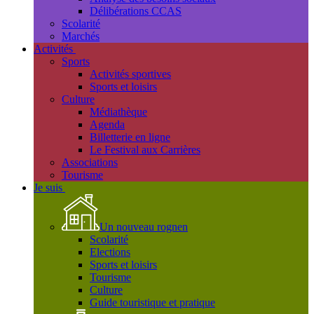
Délibérations CCAS
Scolarité
Marchés
Activités
Sports
Activités sportives
Sports et loisirs
Culture
Médiathèque
Agenda
Billetterie en ligne
Le Festival aux Carrières
Associations
Tourisme
Je suis
Un nouveau rognen
Scolarité
Elections
Sports et loisirs
Tourisme
Culture
Guide touristique et pratique