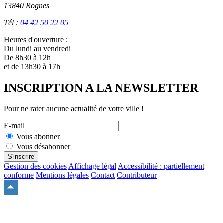
13840 Rognes
Tél :
04 42 50 22 05
Heures d'ouverture :
Du lundi au vendredi
De 8h30 à 12h
et de 13h30 à 17h
INSCRIPTION A LA NEWSLETTER
Pour ne rater aucune actualité de votre ville !
E-mail
Vous abonner
Vous désabonner
S'inscrire
Gestion des cookies
Affichage légal
Accessibilité : partiellement
conforme
Mentions légales
Contact
Contributeur
Remonter
en
haut
du
site