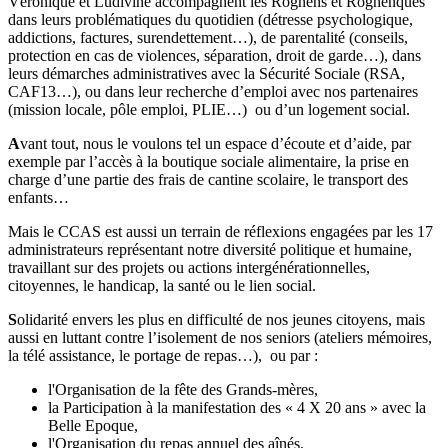
Véronique et Ludivine accompagnent les Rognens et Rognenques
dans leurs problématiques du quotidien (détresse psychologique,
addictions, factures, surendettement…), de parentalité (conseils,
protection en cas de violences, séparation, droit de garde…), dans
leurs démarches administratives avec la Sécurité Sociale (RSA,
CAF13…), ou dans leur recherche d’emploi avec nos partenaires
(mission locale, pôle emploi, PLIE…) ou d’un logement social.
A
vant tout, nous le voulons tel un espace d’écoute et d’aide, par
exemple par l’accès à la boutique sociale alimentaire, la prise en
charge d’une partie des frais de cantine scolaire, le transport des
enfants…
Mais le CCAS est aussi un terrain de réflexions engagées par les 17
administrateurs représentant notre diversité politique et humaine,
travaillant sur des projets ou actions intergénérationnelles,
citoyennes, le handicap, la santé ou le lien social.
S
olidarité envers les plus en difficulté de nos jeunes citoyens, mais
aussi en luttant contre l’isolement de nos seniors (ateliers mémoires,
la télé assistance, le portage de repas…), ou par :
l'Organisation de la fête des Grands-mères,
la Participation à la manifestation des « 4 X 20 ans » avec la
Belle Epoque,
l'Organisation du repas annuel des aînés,