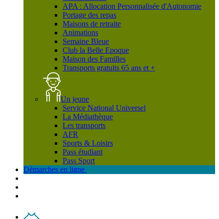
APA : Allocation Personnalisée d'Autonomie
Portage des repas
Maisons de retraite
Animations
Semaine Bleue
Club la Belle Epoque
Maison des Familles
Transports gratuits 65 ans et +
Un jeune
Service National Universel
La Médiathèque
Les transports
AFR
Sports & Loisirs
Pass étudiant
Pass Sport
Démarches en ligne
Contact