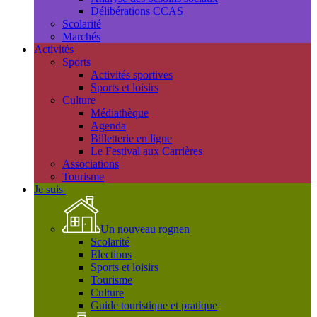
Délibérations CCAS
Scolarité
Marchés
Activités
Sports
Activités sportives
Sports et loisirs
Culture
Médiathèque
Agenda
Billetterie en ligne
Le Festival aux Carrières
Associations
Tourisme
Je suis
Un nouveau rognen
Scolarité
Elections
Sports et loisirs
Tourisme
Culture
Guide touristique et pratique