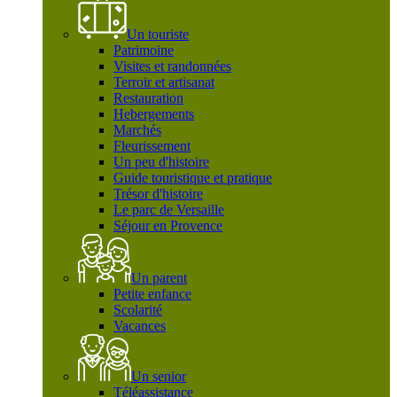
Un touriste
Patrimoine
Visites et randonnées
Terroir et artisanat
Restauration
Hebergements
Marchés
Fleurissement
Un peu d'histoire
Guide touristique et pratique
Trésor d'histoire
Le parc de Versaille
Séjour en Provence
Un parent
Petite enfance
Scolarité
Vacances
Un senior
Téléassistance