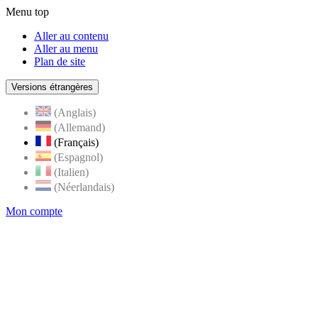
Menu top
Aller au contenu
Aller au menu
Plan de site
Versions étrangères
(Anglais)
(Allemand)
(Français)
(Espagnol)
(Italien)
(Néerlandais)
Mon compte
Page
accueil
de
Rognes