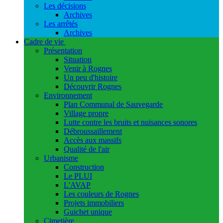
Les décisions
Archives
Les arrêtés
Archives
Cadre de vie
Présentation
Situation
Venir à Rognes
Un peu d'histoire
Découvrir Rognes
Environnement
Plan Communal de Sauvegarde
Village propre
Lutte contre les bruits et nuisances sonores
Débroussaillement
Accès aux massifs
Qualité de l'air
Urbanisme
Construction
Le PLUI
L'AVAP
Les couleurs de Rognes
Projets immobiliers
Guichet unique
Cimetière