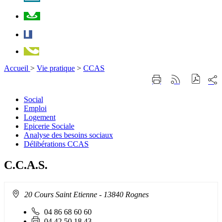
Plan
Facebook
Téléphone
Accueil
>
Vie pratique
>
CCAS
Part
Imprimer
Générer
sur
cette
le
les
page
flux
Social
Social
rése
RSS
Emploi
Emploi
soci
Logement
Logement
Epicerie
Epicerie Sociale
Sociale
Analyse
Analyse des besoins sociaux
des
Délibérations
Délibérations CCAS
besoins
CCAS
sociaux
C.C.A.S.
Adresse
20 Cours Saint Etienne
- 13840 Rognes
:
Téléphone
04 86 68 60 60
fixe
Fax
04 42 50 18 43