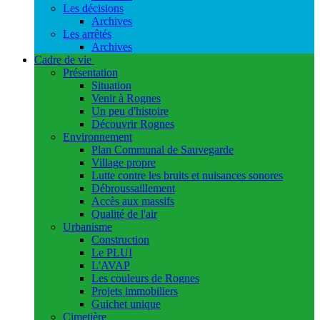
Les décisions
Archives
Les arrêtés
Archives
Cadre de vie
Présentation
Situation
Venir à Rognes
Un peu d'histoire
Découvrir Rognes
Environnement
Plan Communal de Sauvegarde
Village propre
Lutte contre les bruits et nuisances sonores
Débroussaillement
Accès aux massifs
Qualité de l'air
Urbanisme
Construction
Le PLUI
L'AVAP
Les couleurs de Rognes
Projets immobiliers
Guichet unique
Cimetière