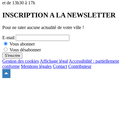
et de 13h30 à 17h
INSCRIPTION A LA NEWSLETTER
Pour ne rater aucune actualité de votre ville !
E-mail
Vous abonner
Vous désabonner
S'inscrire
Gestion des cookies
Affichage légal
Accessibilité : partiellement
conforme
Mentions légales
Contact
Contributeur
Remonter
en
haut
du
site