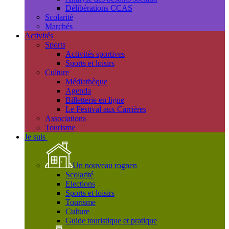
Délibérations CCAS
Scolarité
Marchés
Activités
Sports
Activités sportives
Sports et loisirs
Culture
Médiathèque
Agenda
Billetterie en ligne
Le Festival aux Carrières
Associations
Tourisme
Je suis
Un nouveau rognen
Scolarité
Elections
Sports et loisirs
Tourisme
Culture
Guide touristique et pratique