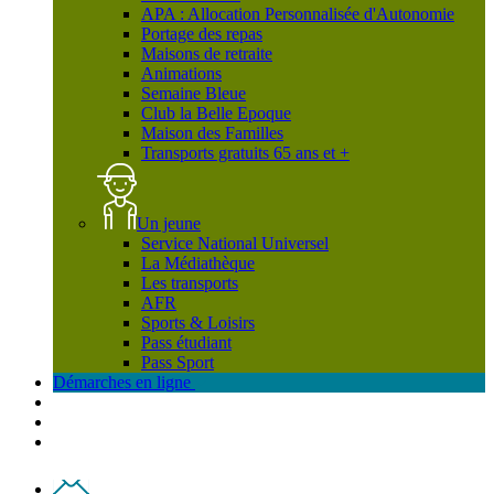
APA : Allocation Personnalisée d'Autonomie
Portage des repas
Maisons de retraite
Animations
Semaine Bleue
Club la Belle Epoque
Maison des Familles
Transports gratuits 65 ans et +
Un jeune
Service National Universel
La Médiathèque
Les transports
AFR
Sports & Loisirs
Pass étudiant
Pass Sport
Démarches en ligne
Contact