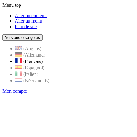
Menu top
Aller au contenu
Aller au menu
Plan de site
Versions étrangères
(Anglais)
(Allemand)
(Français)
(Espagnol)
(Italien)
(Néerlandais)
Mon compte
Page
accueil
de
Rognes