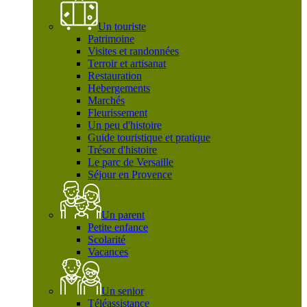
Un touriste
Patrimoine
Visites et randonnées
Terroir et artisanat
Restauration
Hebergements
Marchés
Fleurissement
Un peu d'histoire
Guide touristique et pratique
Trésor d'histoire
Le parc de Versaille
Séjour en Provence
Un parent
Petite enfance
Scolarité
Vacances
Un senior
Téléassistance