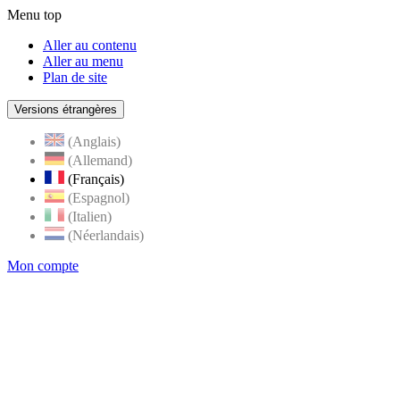
Menu top
Aller au contenu
Aller au menu
Plan de site
Versions étrangères
(Anglais)
(Allemand)
(Français)
(Espagnol)
(Italien)
(Néerlandais)
Mon compte
Page
accueil
de
Rognes