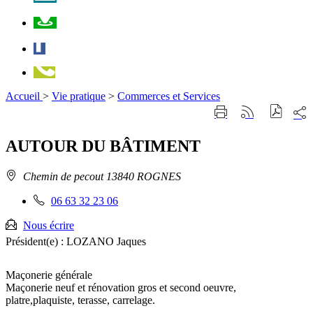
Plan
Facebook
Téléphone
Accueil
>
Vie pratique
>
Commerces et Services
Part
Imprimer
Générer
sur
cette
le
les
page
flux
AUTOUR DU BÂTIMENT
rése
RSS
soci
Adresse
Chemin de pecout 13840 ROGNES
:
Téléphone
06 63 32 23 06
fixe
:
Nous écrire
Président(e) :
LOZANO Jaques
Maçonerie générale
Maçonerie neuf et rénovation gros et second oeuvre,
platre,plaquiste, terasse, carrelage.