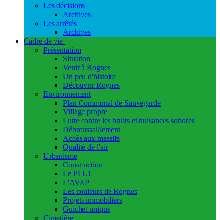
Les décisions
Archives
Les arrêtés
Archives
Cadre de vie
Présentation
Situation
Venir à Rognes
Un peu d'histoire
Découvrir Rognes
Environnement
Plan Communal de Sauvegarde
Village propre
Lutte contre les bruits et nuisances sonores
Débroussaillement
Accès aux massifs
Qualité de l'air
Urbanisme
Construction
Le PLUI
L'AVAP
Les couleurs de Rognes
Projets immobiliers
Guichet unique
Cimetière