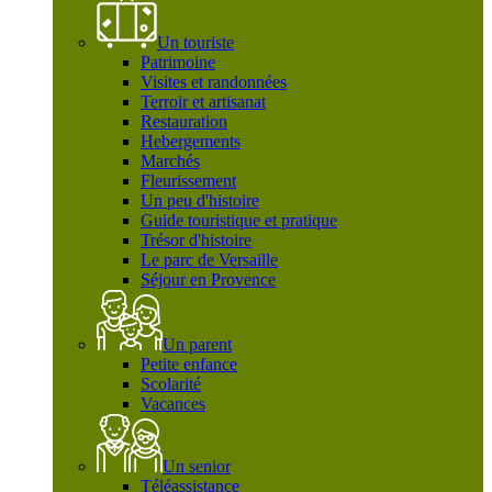
Un touriste
Patrimoine
Visites et randonnées
Terroir et artisanat
Restauration
Hebergements
Marchés
Fleurissement
Un peu d'histoire
Guide touristique et pratique
Trésor d'histoire
Le parc de Versaille
Séjour en Provence
Un parent
Petite enfance
Scolarité
Vacances
Un senior
Téléassistance