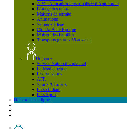
APA : Allocation Personnalisée d'Autonomie
Portage des repas
Maisons de retraite
Animations
Semaine Bleue
Club la Belle Epoque
Maison des Familles
Transports gratuits 65 ans et +
Un jeune
Service National Universel
La Médiathèque
Les transports
AFR
Sports & Loisirs
Pass étudiant
Pass Sport
Démarches en ligne
Contact