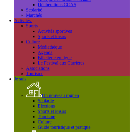
Délibérations CCAS
Scolarité
Marchés
Activités
Sports
Activités sportives
Sports et loisirs
Culture
Médiathèque
Agenda
Billetterie en ligne
Le Festival aux Carrières
Associations
Tourisme
Je suis
Un nouveau rognen
Scolarité
Elections
Sports et loisirs
Tourisme
Culture
Guide touristique et pratique