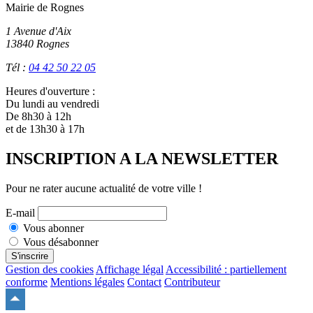
Mairie de Rognes
1 Avenue d'Aix
13840 Rognes
Tél :
04 42 50 22 05
Heures d'ouverture :
Du lundi au vendredi
De 8h30 à 12h
et de 13h30 à 17h
INSCRIPTION A LA NEWSLETTER
Pour ne rater aucune actualité de votre ville !
E-mail
Vous abonner
Vous désabonner
S'inscrire
Gestion des cookies
Affichage légal
Accessibilité : partiellement
conforme
Mentions légales
Contact
Contributeur
Remonter
en