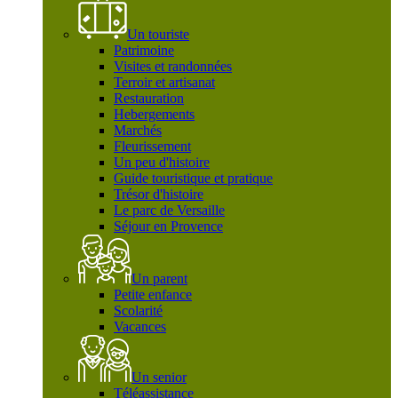
Un touriste
Patrimoine
Visites et randonnées
Terroir et artisanat
Restauration
Hebergements
Marchés
Fleurissement
Un peu d'histoire
Guide touristique et pratique
Trésor d'histoire
Le parc de Versaille
Séjour en Provence
Un parent
Petite enfance
Scolarité
Vacances
Un senior
Téléassistance