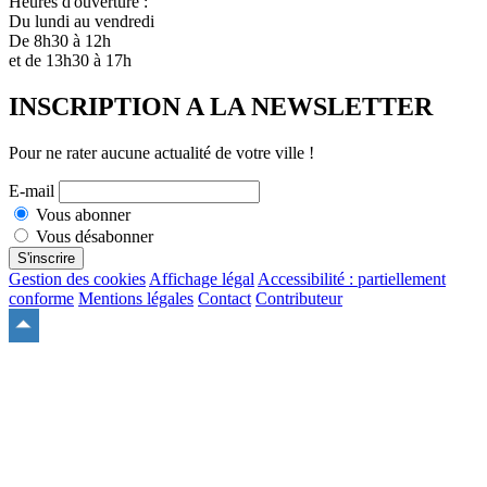
Heures d'ouverture :
Du lundi au vendredi
De 8h30 à 12h
et de 13h30 à 17h
INSCRIPTION A LA NEWSLETTER
Pour ne rater aucune actualité de votre ville !
E-mail
Vous abonner
Vous désabonner
S'inscrire
Gestion des cookies
Affichage légal
Accessibilité : partiellement
conforme
Mentions légales
Contact
Contributeur
Remonter
en
haut
du
site