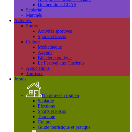
Délibérations CCAS
Scolarité
Marchés
Activités
Sports
Activités sportives
Sports et loisirs
Culture
Médiathèque
Agenda
Billetterie en ligne
Le Festival aux Carrières
Associations
Tourisme
Je suis
Un nouveau rognen
Scolarité
Elections
Sports et loisirs
Tourisme
Culture
Guide touristique et pratique