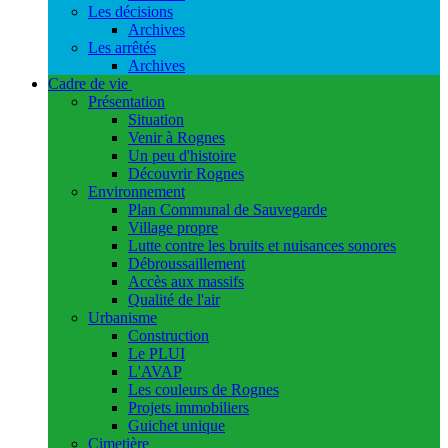
Les décisions
Archives
Les arrêtés
Archives
Cadre de vie
Présentation
Situation
Venir à Rognes
Un peu d'histoire
Découvrir Rognes
Environnement
Plan Communal de Sauvegarde
Village propre
Lutte contre les bruits et nuisances sonores
Débroussaillement
Accès aux massifs
Qualité de l'air
Urbanisme
Construction
Le PLUI
L'AVAP
Les couleurs de Rognes
Projets immobiliers
Guichet unique
Cimetière