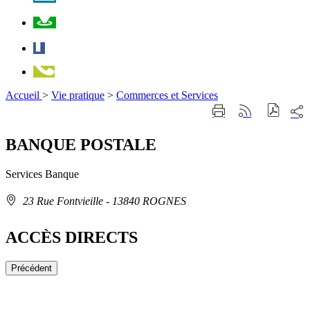
Plan
Facebook
Téléphone
Accueil
>
Vie pratique
>
Commerces et Services
Part
Imprimer
Générer
sur
cette
le
les
page
flux
BANQUE POSTALE
rése
RSS
soci
Services
Banque
Adresse
23 Rue Fontvieille
- 13840 ROGNES
:
ACCÈS DIRECTS
Précédent