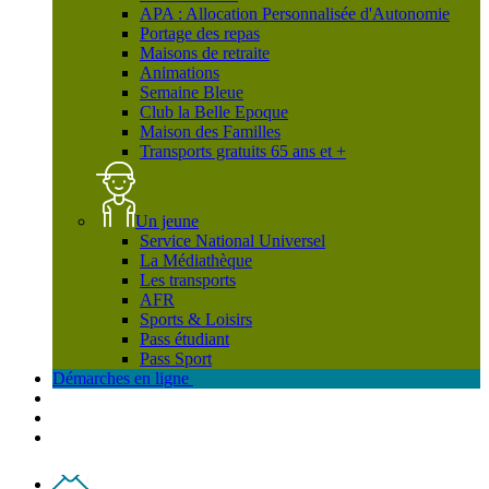
APA : Allocation Personnalisée d'Autonomie
Portage des repas
Maisons de retraite
Animations
Semaine Bleue
Club la Belle Epoque
Maison des Familles
Transports gratuits 65 ans et +
Un jeune
Service National Universel
La Médiathèque
Les transports
AFR
Sports & Loisirs
Pass étudiant
Pass Sport
Démarches en ligne
Contact