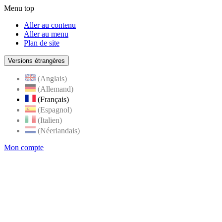
Menu top
Aller au contenu
Aller au menu
Plan de site
Versions étrangères
(Anglais)
(Allemand)
(Français)
(Espagnol)
(Italien)
(Néerlandais)
Mon compte
Page
accueil
de
Rognes