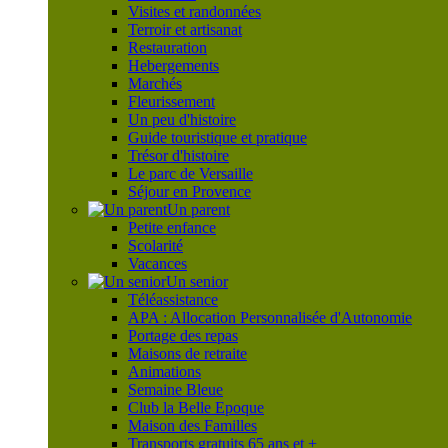
Visites et randonnées
Terroir et artisanat
Restauration
Hebergements
Marchés
Fleurissement
Un peu d'histoire
Guide touristique et pratique
Trésor d'histoire
Le parc de Versaille
Séjour en Provence
Un parent
Petite enfance
Scolarité
Vacances
Un senior
Téléassistance
APA : Allocation Personnalisée d'Autonomie
Portage des repas
Maisons de retraite
Animations
Semaine Bleue
Club la Belle Epoque
Maison des Familles
Transports gratuits 65 ans et +