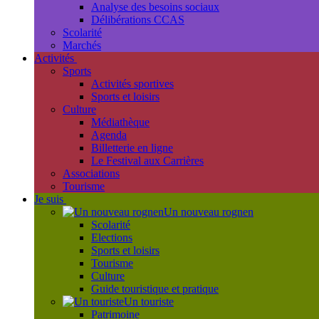
Analyse des besoins sociaux
Délibérations CCAS
Scolarité
Marchés
Activités
Sports
Activités sportives
Sports et loisirs
Culture
Médiathèque
Agenda
Billetterie en ligne
Le Festival aux Carrières
Associations
Tourisme
Je suis
Un nouveau rognen
Scolarité
Elections
Sports et loisirs
Tourisme
Culture
Guide touristique et pratique
Un touriste
Patrimoine