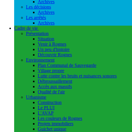
Archives
Les décisions
Archives
Les arrêtés
Archives
Cadre de vie
Présentation
Situation
Venir à Rognes
Un peu d'histoire
Découvrir Rognes
Environnement
Plan Communal de Sauvegarde
Village propre
Lutte contre les bruits et nuisances sonores
Débroussaillement
Accès aux massifs
Qualité de l'air
Urbanisme
Construction
Le PLUI
L'AVAP
Les couleurs de Rognes
Projets immobiliers
Guichet unique