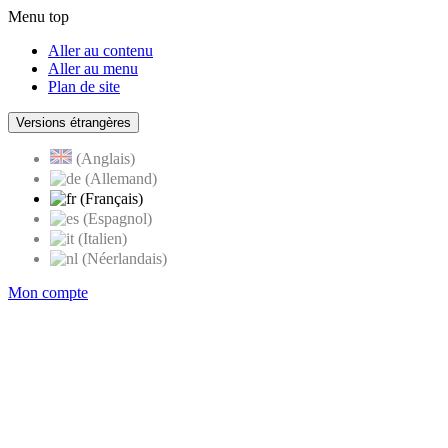
Menu top
Aller au contenu
Aller au menu
Plan de site
Versions étrangères
(Anglais)
(Allemand)
(Français)
(Espagnol)
(Italien)
(Néerlandais)
Mon compte
Page
accueil
de
Rognes