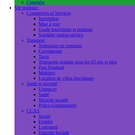
Cimetière
Vie pratique
Commerces et Services
Inscription
Mise à jour
Guide touristique et pratique
Sondage station-service
Transport
Transports en commun
Covoiturage
Taxis
Transports gratuits pour les 65 ans et plus
Pass Etudiant
Mobipro
Location de vélos électriques
Santé et sécurité
Urgences
Santé
Sécurité sociale
Police-Gendarmerie
CCAS
Social
Emploi
Logement
Epicerie Sociale