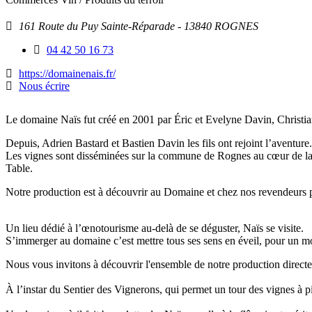
Adresse
161 Route du Puy Sainte-Réparade
- 13840 ROGNES
:
Téléphone
04 42 50 16 73
fixe
https://domainenais.fr/
:
Nous écrire
Le domaine Naïs fut créé en 2001 par Éric et Evelyne Davin, Christia
Depuis, Adrien Bastard et Bastien Davin les fils ont rejoint l’aventure.
Les vignes sont disséminées sur la commune de Rognes au cœur de la
Table.
Notre production est à découvrir au Domaine et chez nos revendeurs p
Un lieu dédié à l’œnotourisme au-delà de se déguster, Naïs se visite.
S’immerger au domaine c’est mettre tous ses sens en éveil, pour un mo
Nous vous invitons à découvrir l'ensemble de notre production direc
À l’instar du Sentier des Vignerons, qui permet un tour des vignes à p