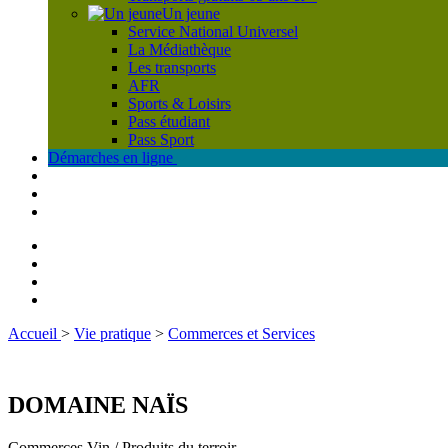
Un jeune
Service National Universel
La Médiathèque
Les transports
AFR
Sports & Loisirs
Pass étudiant
Pass Sport
Démarches en ligne
Contact
Plan
Facebook
Téléphone
Accueil
>
Vie pratique
>
Commerces et Services
DOMAINE NAÏS
Commerces
Vin / Produits du terroir