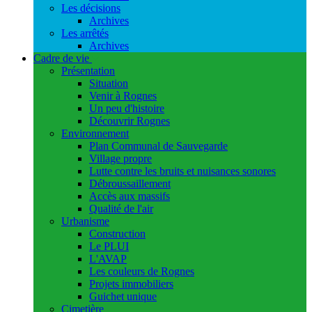
Les décisions
Archives
Les arrêtés
Archives
Cadre de vie
Présentation
Situation
Venir à Rognes
Un peu d'histoire
Découvrir Rognes
Environnement
Plan Communal de Sauvegarde
Village propre
Lutte contre les bruits et nuisances sonores
Débroussaillement
Accès aux massifs
Qualité de l'air
Urbanisme
Construction
Le PLUI
L'AVAP
Les couleurs de Rognes
Projets immobiliers
Guichet unique
Cimetière