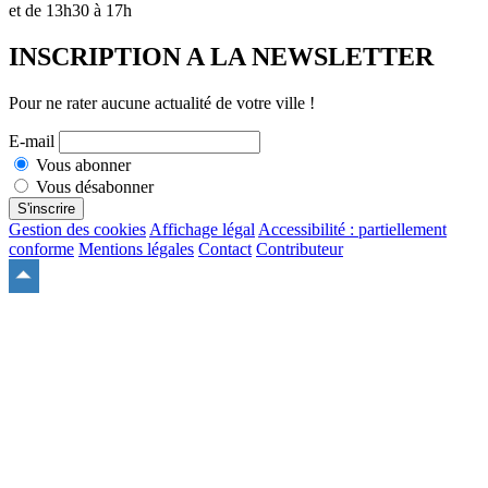
et de 13h30 à 17h
INSCRIPTION A LA NEWSLETTER
Pour ne rater aucune actualité de votre ville !
E-mail
Vous abonner
Vous désabonner
S'inscrire
Gestion des cookies
Affichage légal
Accessibilité : partiellement
conforme
Mentions légales
Contact
Contributeur
Remonter
en
haut
du
site