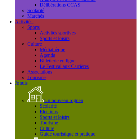
Délibérations CCAS
Scolarité
Marchés
Activités
Sports
Activités sportives
Sports et loisirs
Culture
Médiathèque
Agenda
Billetterie en ligne
Le Festival aux Carrières
Associations
Tourisme
Je suis
Un nouveau rognen
Scolarité
Elections
Sports et loisirs
Tourisme
Culture
Guide touristique et pratique