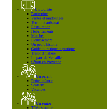
Un touriste
Patrimoine
Visites et randonnées
Terroir et artisanat
Restauration
Hebergements
Marchés
Fleurissement
Un peu d'histoire
Guide touristique et pratique
Trésor d'histoire
Le parc de Versaille
Séjour en Provence
Un parent
Petite enfance
Scolarité
Vacances
Un senior
Téléassistance