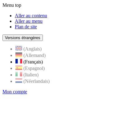
Menu top
Aller au contenu
Aller au menu
Plan de site
Versions étrangères
(Anglais)
(Allemand)
(Français)
(Espagnol)
(Italien)
(Néerlandais)
Mon compte
Page
accueil
de
Rognes