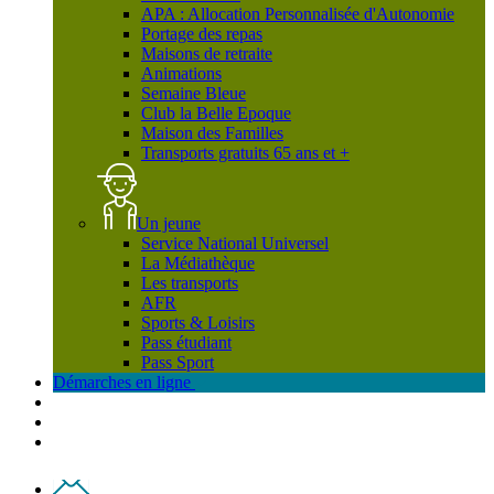
APA : Allocation Personnalisée d'Autonomie
Portage des repas
Maisons de retraite
Animations
Semaine Bleue
Club la Belle Epoque
Maison des Familles
Transports gratuits 65 ans et +
Un jeune
Service National Universel
La Médiathèque
Les transports
AFR
Sports & Loisirs
Pass étudiant
Pass Sport
Démarches en ligne
Contact