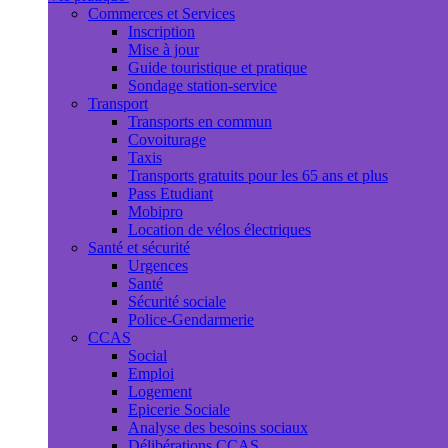
Commerces et Services
Inscription
Mise à jour
Guide touristique et pratique
Sondage station-service
Transport
Transports en commun
Covoiturage
Taxis
Transports gratuits pour les 65 ans et plus
Pass Etudiant
Mobipro
Location de vélos électriques
Santé et sécurité
Urgences
Santé
Sécurité sociale
Police-Gendarmerie
CCAS
Social
Emploi
Logement
Epicerie Sociale
Analyse des besoins sociaux
Délibérations CCAS