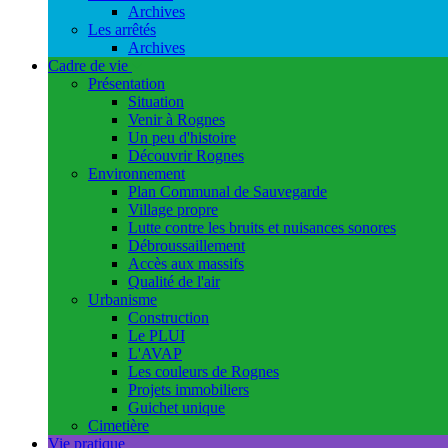
Archives
Les arrêtés
Archives
Cadre de vie
Présentation
Situation
Venir à Rognes
Un peu d'histoire
Découvrir Rognes
Environnement
Plan Communal de Sauvegarde
Village propre
Lutte contre les bruits et nuisances sonores
Débroussaillement
Accès aux massifs
Qualité de l'air
Urbanisme
Construction
Le PLUI
L'AVAP
Les couleurs de Rognes
Projets immobiliers
Guichet unique
Cimetière
Vie pratique