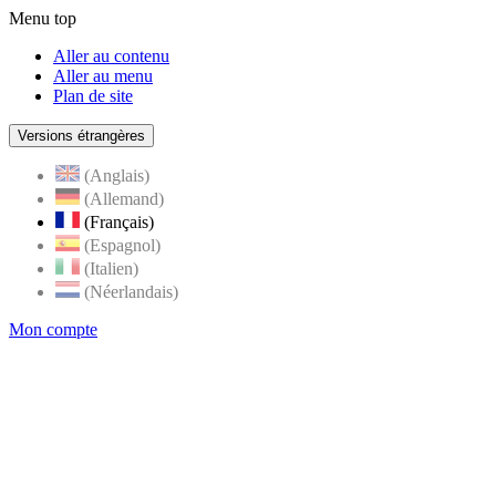
Menu top
Aller au contenu
Aller au menu
Plan de site
Versions étrangères
(Anglais)
(Allemand)
(Français)
(Espagnol)
(Italien)
(Néerlandais)
Mon compte
Page
accueil
de
Rognes