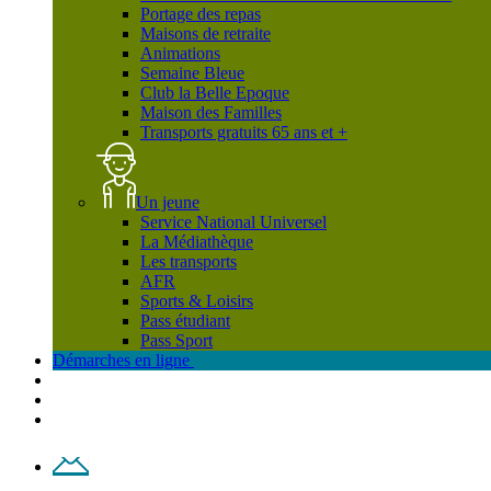
Portage des repas
Maisons de retraite
Animations
Semaine Bleue
Club la Belle Epoque
Maison des Familles
Transports gratuits 65 ans et +
Un jeune
Service National Universel
La Médiathèque
Les transports
AFR
Sports & Loisirs
Pass étudiant
Pass Sport
Démarches en ligne
Contact
Plan