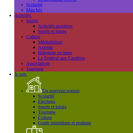
Scolarité
Marchés
Activités
Sports
Activités sportives
Sports et loisirs
Culture
Médiathèque
Agenda
Billetterie en ligne
Le Festival aux Carrières
Associations
Tourisme
Je suis
Un nouveau rognen
Scolarité
Elections
Sports et loisirs
Tourisme
Culture
Guide touristique et pratique