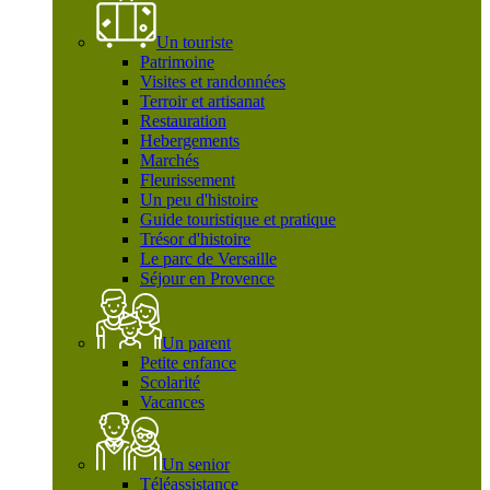
Un touriste
Patrimoine
Visites et randonnées
Terroir et artisanat
Restauration
Hebergements
Marchés
Fleurissement
Un peu d'histoire
Guide touristique et pratique
Trésor d'histoire
Le parc de Versaille
Séjour en Provence
Un parent
Petite enfance
Scolarité
Vacances
Un senior
Téléassistance