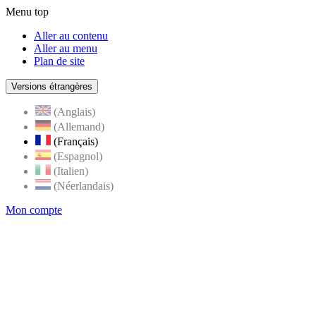
Menu top
Aller au contenu
Aller au menu
Plan de site
Versions étrangères
(Anglais)
(Allemand)
(Français)
(Espagnol)
(Italien)
(Néerlandais)
Mon compte
Page
accueil
de
Rognes