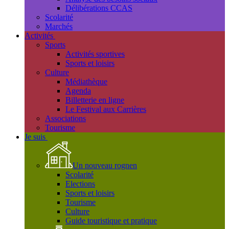
Délibérations CCAS
Scolarité
Marchés
Activités
Sports
Activités sportives
Sports et loisirs
Culture
Médiathèque
Agenda
Billetterie en ligne
Le Festival aux Carrières
Associations
Tourisme
Je suis
Un nouveau rognen
Scolarité
Elections
Sports et loisirs
Tourisme
Culture
Guide touristique et pratique