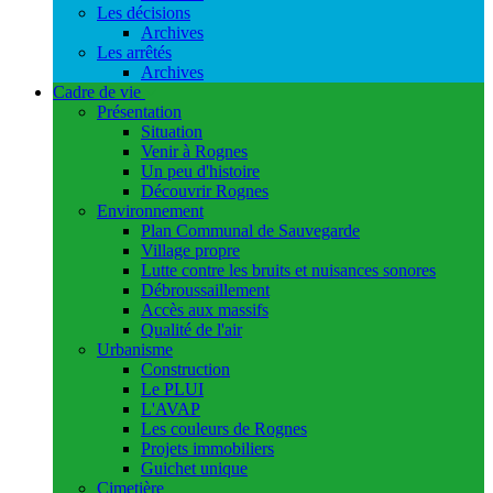
Les décisions
Archives
Les arrêtés
Archives
Cadre de vie
Présentation
Situation
Venir à Rognes
Un peu d'histoire
Découvrir Rognes
Environnement
Plan Communal de Sauvegarde
Village propre
Lutte contre les bruits et nuisances sonores
Débroussaillement
Accès aux massifs
Qualité de l'air
Urbanisme
Construction
Le PLUI
L'AVAP
Les couleurs de Rognes
Projets immobiliers
Guichet unique
Cimetière