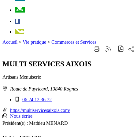
Plan
Facebook
Téléphone
Accueil
>
Vie pratique
>
Commerces et Services
Part
Imprimer
Générer
sur
cette
le
les
page
flux
MULTI SERVICES AIXOIS
rése
RSS
soci
Artisans
Menuiserie
Adresse
Route de Puyricard, 13840 Rognes
:
Téléphone
06 24 12 36 72
mobile
:
https://multiservicesaixois.com/
Nous écrire
Président(e) :
Mathieu MENARD