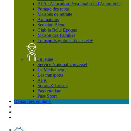
APA : Allocation Personnalisée d'Autonomie
Portage des repas
Maisons de retraite
Animations
Semaine Bleue
Club la Belle Epoque
Maison des Familles
Transports gratuits 65 ans et +
Un jeune
Service National Universel
La Médiathèque
Les transports
AFR
Sports & Loisirs
Pass étudiant
Pass Sport
Démarches en ligne
Contact