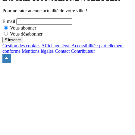
Pour ne rater aucune actualité de votre ville !
E-mail
Vous abonner
Vous désabonner
S'inscrire
Gestion des cookies
Affichage légal
Accessibilité : partiellement
conforme
Mentions légales
Contact
Contributeur
Remonter
en
haut
du
site