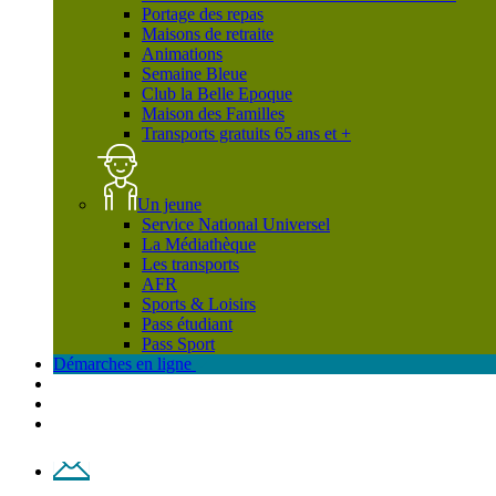
Portage des repas
Maisons de retraite
Animations
Semaine Bleue
Club la Belle Epoque
Maison des Familles
Transports gratuits 65 ans et +
Un jeune
Service National Universel
La Médiathèque
Les transports
AFR
Sports & Loisirs
Pass étudiant
Pass Sport
Démarches en ligne
Contact
Plan