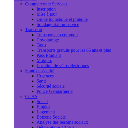
Commerces et Services
Inscription
Mise à jour
Guide touristique et pratique
Sondage station-service
Transport
Transports en commun
Covoiturage
Taxis
Transports gratuits pour les 65 ans et plus
Pass Etudiant
Mobipro
Location de vélos électriques
Santé et sécurité
Urgences
Santé
Sécurité sociale
Police-Gendarmerie
CCAS
Social
Emploi
Logement
Epicerie Sociale
Analyse des besoins sociaux
Délibérations CCAS