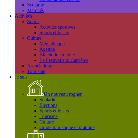
Scolarité
Marchés
Activités
Sports
Activités sportives
Sports et loisirs
Culture
Médiathèque
Agenda
Billetterie en ligne
Le Festival aux Carrières
Associations
Tourisme
Je suis
Un nouveau rognen
Scolarité
Elections
Sports et loisirs
Tourisme
Culture
Guide touristique et pratique