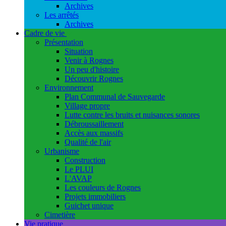
Archives
Les arrêtés
Archives
Cadre de vie
Présentation
Situation
Venir à Rognes
Un peu d'histoire
Découvrir Rognes
Environnement
Plan Communal de Sauvegarde
Village propre
Lutte contre les bruits et nuisances sonores
Débroussaillement
Accès aux massifs
Qualité de l'air
Urbanisme
Construction
Le PLUI
L'AVAP
Les couleurs de Rognes
Projets immobiliers
Guichet unique
Cimetière
Vie pratique