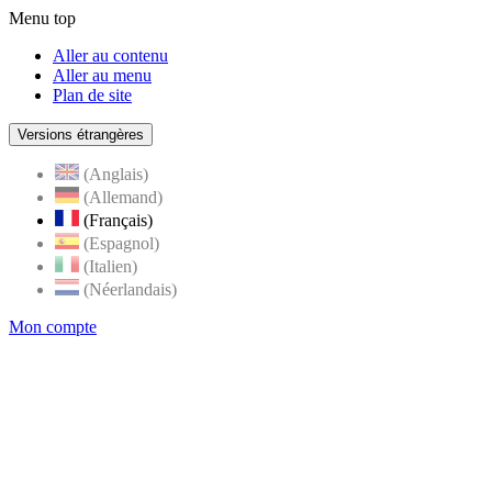
Menu top
Aller au contenu
Aller au menu
Plan de site
Versions étrangères
(Anglais)
(Allemand)
(Français)
(Espagnol)
(Italien)
(Néerlandais)
Mon compte
Page
accueil
de
Rognes