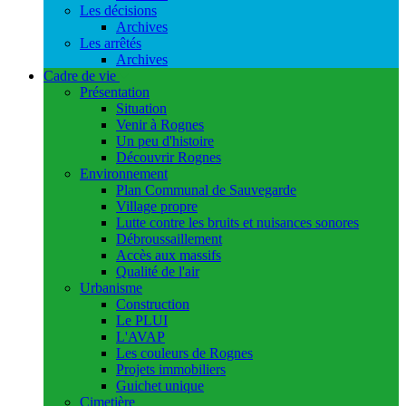
Les décisions
Archives
Les arrêtés
Archives
Cadre de vie
Présentation
Situation
Venir à Rognes
Un peu d'histoire
Découvrir Rognes
Environnement
Plan Communal de Sauvegarde
Village propre
Lutte contre les bruits et nuisances sonores
Débroussaillement
Accès aux massifs
Qualité de l'air
Urbanisme
Construction
Le PLUI
L'AVAP
Les couleurs de Rognes
Projets immobiliers
Guichet unique
Cimetière