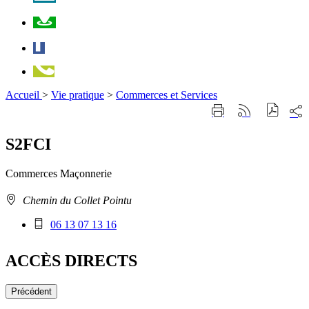
Plan
Facebook
Téléphone
Accueil
>
Vie pratique
>
Commerces et Services
Part
Imprimer
Générer
sur
cette
le
les
page
flux
S2FCI
rése
RSS
soci
Commerces
Maçonnerie
Adresse
Chemin du Collet Pointu
:
Téléphone
06 13 07 13 16
mobile
:
ACCÈS DIRECTS
Précédent