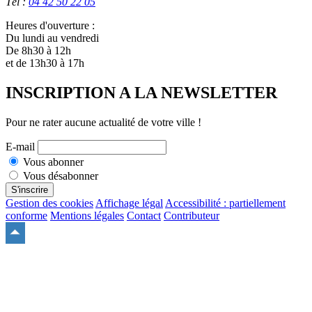
Tél :
04 42 50 22 05
Heures d'ouverture :
Du lundi au vendredi
De 8h30 à 12h
et de 13h30 à 17h
INSCRIPTION A LA NEWSLETTER
Pour ne rater aucune actualité de votre ville !
E-mail
Vous abonner
Vous désabonner
S'inscrire
Gestion des cookies
Affichage légal
Accessibilité : partiellement
conforme
Mentions légales
Contact
Contributeur
Remonter
en
haut
du
site