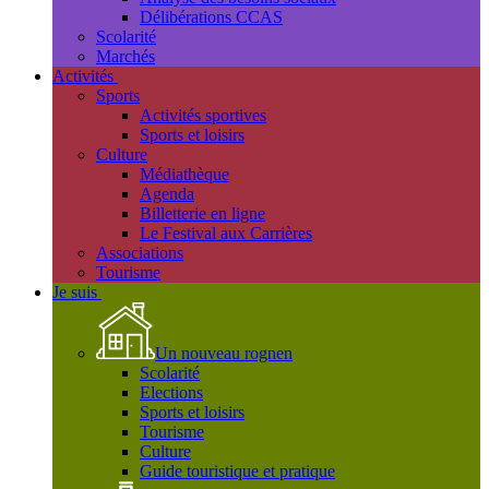
Délibérations CCAS
Scolarité
Marchés
Activités
Sports
Activités sportives
Sports et loisirs
Culture
Médiathèque
Agenda
Billetterie en ligne
Le Festival aux Carrières
Associations
Tourisme
Je suis
Un nouveau rognen
Scolarité
Elections
Sports et loisirs
Tourisme
Culture
Guide touristique et pratique