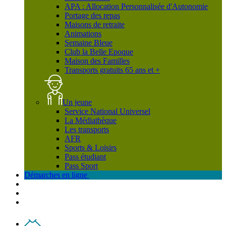
APA : Allocation Personnalisée d'Autonomie
Portage des repas
Maisons de retraite
Animations
Semaine Bleue
Club la Belle Epoque
Maison des Familles
Transports gratuits 65 ans et +
Un jeune
Service National Universel
La Médiathèque
Les transports
AFR
Sports & Loisirs
Pass étudiant
Pass Sport
Démarches en ligne
Contact