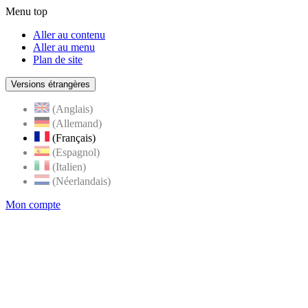
Menu top
Aller au contenu
Aller au menu
Plan de site
Versions étrangères
(Anglais)
(Allemand)
(Français)
(Espagnol)
(Italien)
(Néerlandais)
Mon compte
Page
accueil
de
Rognes