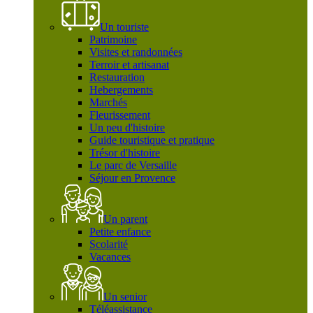
Un touriste
Patrimoine
Visites et randonnées
Terroir et artisanat
Restauration
Hebergements
Marchés
Fleurissement
Un peu d'histoire
Guide touristique et pratique
Trésor d'histoire
Le parc de Versaille
Séjour en Provence
Un parent
Petite enfance
Scolarité
Vacances
Un senior
Téléassistance