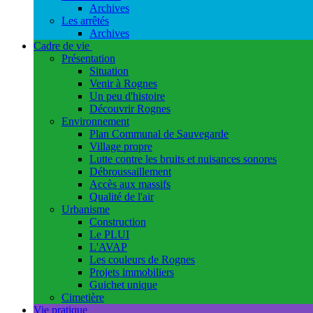
Archives
Les arrêtés
Archives
Cadre de vie
Présentation
Situation
Venir à Rognes
Un peu d'histoire
Découvrir Rognes
Environnement
Plan Communal de Sauvegarde
Village propre
Lutte contre les bruits et nuisances sonores
Débroussaillement
Accès aux massifs
Qualité de l'air
Urbanisme
Construction
Le PLUI
L'AVAP
Les couleurs de Rognes
Projets immobiliers
Guichet unique
Cimetière
Vie pratique