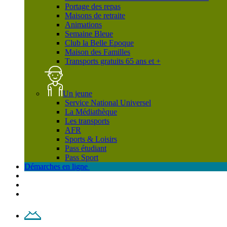
Portage des repas
Maisons de retraite
Animations
Semaine Bleue
Club la Belle Epoque
Maison des Familles
Transports gratuits 65 ans et +
Un jeune
Service National Universel
La Médiathèque
Les transports
AFR
Sports & Loisirs
Pass étudiant
Pass Sport
Démarches en ligne
Contact
Plan