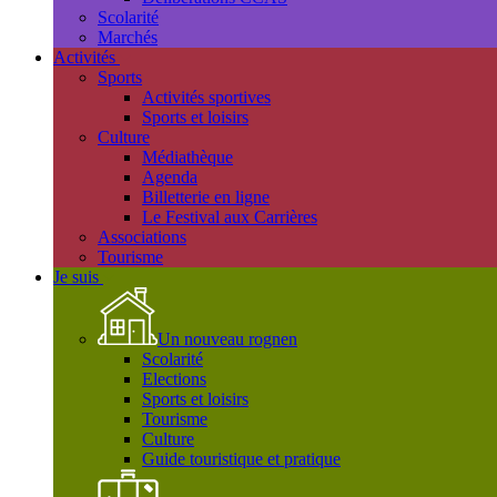
Scolarité
Marchés
Activités
Sports
Activités sportives
Sports et loisirs
Culture
Médiathèque
Agenda
Billetterie en ligne
Le Festival aux Carrières
Associations
Tourisme
Je suis
Un nouveau rognen
Scolarité
Elections
Sports et loisirs
Tourisme
Culture
Guide touristique et pratique