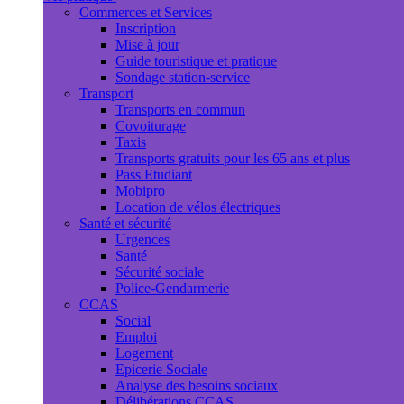
Commerces et Services
Inscription
Mise à jour
Guide touristique et pratique
Sondage station-service
Transport
Transports en commun
Covoiturage
Taxis
Transports gratuits pour les 65 ans et plus
Pass Etudiant
Mobipro
Location de vélos électriques
Santé et sécurité
Urgences
Santé
Sécurité sociale
Police-Gendarmerie
CCAS
Social
Emploi
Logement
Epicerie Sociale
Analyse des besoins sociaux
Délibérations CCAS