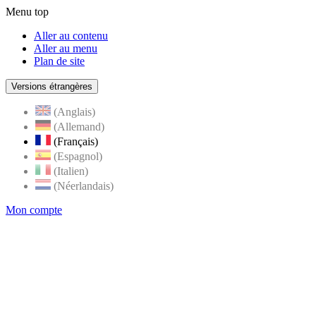
Menu top
Aller au contenu
Aller au menu
Plan de site
Versions étrangères
(Anglais)
(Allemand)
(Français)
(Espagnol)
(Italien)
(Néerlandais)
Mon compte
Page
accueil
de
Rognes