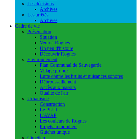
Les décisions
Archives
Les arrêtés
Archives
Cadre de vie
Présentation
Situation
Venir à Rognes
Un peu d'histoire
Découvrir Rognes
Environnement
Plan Communal de Sauvegarde
Village propre
Lutte contre les bruits et nuisances sonores
Débroussaillement
Accès aux massifs
Qualité de l'air
Urbanisme
Construction
Le PLUI
L'AVAP
Les couleurs de Rognes
Projets immobiliers
Guichet unique
Cimetière