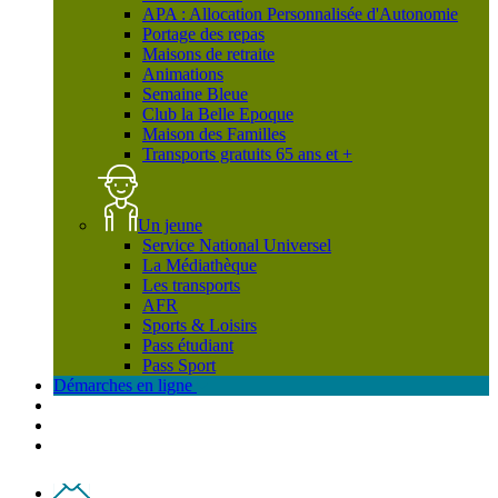
APA : Allocation Personnalisée d'Autonomie
Portage des repas
Maisons de retraite
Animations
Semaine Bleue
Club la Belle Epoque
Maison des Familles
Transports gratuits 65 ans et +
Un jeune
Service National Universel
La Médiathèque
Les transports
AFR
Sports & Loisirs
Pass étudiant
Pass Sport
Démarches en ligne
Contact