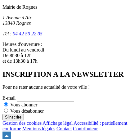
Mairie de Rognes
1 Avenue d'Aix
13840 Rognes
Tél :
04 42 50 22 05
Heures d'ouverture :
Du lundi au vendredi
De 8h30 à 12h
et de 13h30 à 17h
INSCRIPTION A LA NEWSLETTER
Pour ne rater aucune actualité de votre ville !
E-mail
Vous abonner
Vous désabonner
S'inscrire
Gestion des cookies
Affichage légal
Accessibilité : partiellement
conforme
Mentions légales
Contact
Contributeur
Remonter