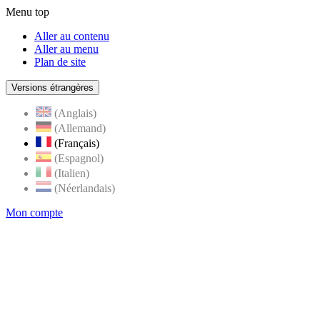
Menu top
Aller au contenu
Aller au menu
Plan de site
Versions étrangères
(Anglais)
(Allemand)
(Français)
(Espagnol)
(Italien)
(Néerlandais)
Mon compte
Page
accueil
de
Rognes