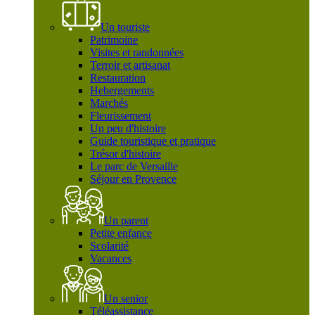
Un touriste
Patrimoine
Visites et randonnées
Terroir et artisanat
Restauration
Hebergements
Marchés
Fleurissement
Un peu d'histoire
Guide touristique et pratique
Trésor d'histoire
Le parc de Versaille
Séjour en Provence
Un parent
Petite enfance
Scolarité
Vacances
Un senior
Téléassistance