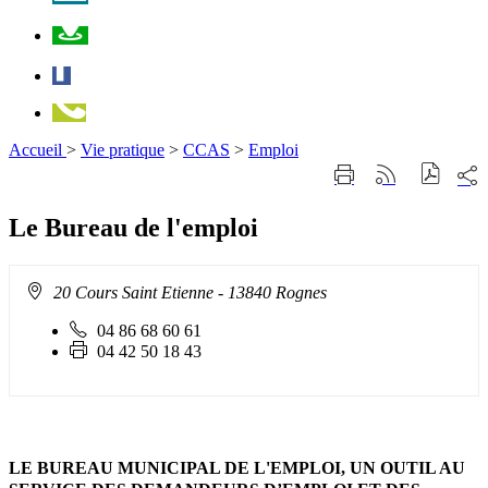
Plan
Facebook
Téléphone
Accueil
>
Vie pratique
>
CCAS
>
Emploi
Part
Imprimer
Générer
sur
cette
le
les
page
flux
Le Bureau de l'emploi
rése
RSS
soci
Adresse
20 Cours Saint Etienne
- 13840 Rognes
:
Téléphone
04 86 68 60 61
fixe
Fax
04 42 50 18 43
:
:
LE BUREAU MUNICIPAL DE L'EMPLOI, UN OUTIL AU