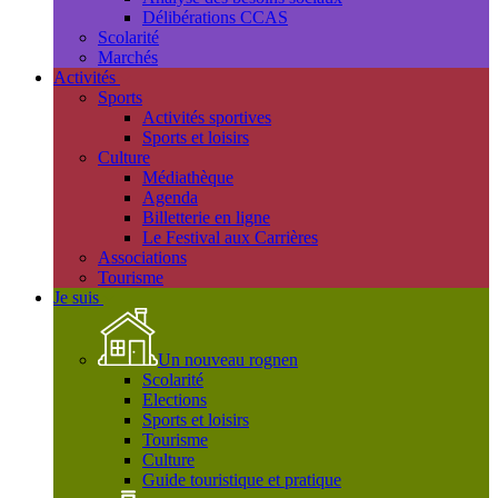
Délibérations CCAS
Scolarité
Marchés
Activités
Sports
Activités sportives
Sports et loisirs
Culture
Médiathèque
Agenda
Billetterie en ligne
Le Festival aux Carrières
Associations
Tourisme
Je suis
Un nouveau rognen
Scolarité
Elections
Sports et loisirs
Tourisme
Culture
Guide touristique et pratique