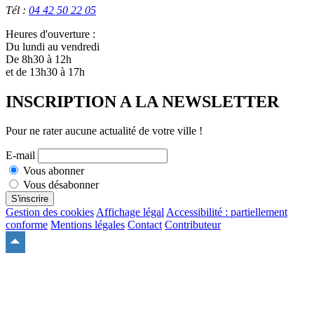
Tél :
04 42 50 22 05
Heures d'ouverture :
Du lundi au vendredi
De 8h30 à 12h
et de 13h30 à 17h
INSCRIPTION A LA NEWSLETTER
Pour ne rater aucune actualité de votre ville !
E-mail
Vous abonner
Vous désabonner
S'inscrire
Gestion des cookies
Affichage légal
Accessibilité : partiellement
conforme
Mentions légales
Contact
Contributeur
Remonter
en
haut
du
site