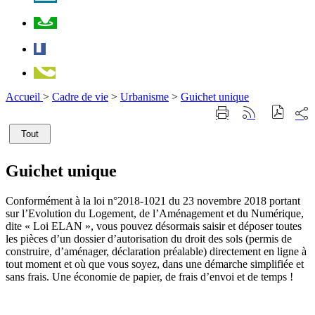
Plan
Facebook
Téléphone
Accueil
>
Cadre de vie
>
Urbanisme
>
Guichet unique
Part
Imprimer
Générer
sur
cette
le
les
Tout
page
flux
rése
RSS
soci
Guichet unique
Conformément à la loi n°2018-1021 du 23 novembre 2018 portant
sur l’Evolution du Logement, de l’Aménagement et du Numérique,
dite « Loi ELAN », vous pouvez désormais saisir et déposer toutes
les pièces d’un dossier d’autorisation du droit des sols (permis de
construire, d’aménager, déclaration préalable) directement en ligne à
tout moment et où que vous soyez, dans une démarche simplifiée et
sans frais. Une économie de papier, de frais d’envoi et de temps !