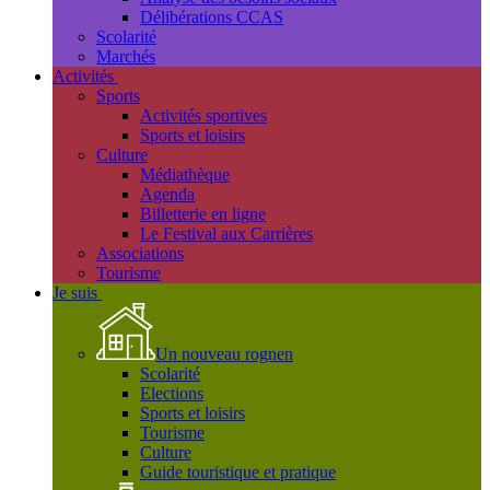
Délibérations CCAS
Scolarité
Marchés
Activités
Sports
Activités sportives
Sports et loisirs
Culture
Médiathèque
Agenda
Billetterie en ligne
Le Festival aux Carrières
Associations
Tourisme
Je suis
Un nouveau rognen
Scolarité
Elections
Sports et loisirs
Tourisme
Culture
Guide touristique et pratique