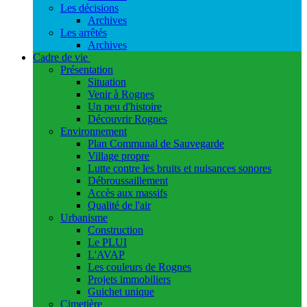
Les décisions
Archives
Les arrêtés
Archives
Cadre de vie
Présentation
Situation
Venir à Rognes
Un peu d'histoire
Découvrir Rognes
Environnement
Plan Communal de Sauvegarde
Village propre
Lutte contre les bruits et nuisances sonores
Débroussaillement
Accès aux massifs
Qualité de l'air
Urbanisme
Construction
Le PLUI
L'AVAP
Les couleurs de Rognes
Projets immobiliers
Guichet unique
Cimetière