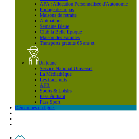
APA : Allocation Personnalisée d'Autonomie
Portage des repas
Maisons de retraite
Animations
Semaine Bleue
Club la Belle Epoque
Maison des Familles
Transports gratuits 65 ans et +
Un jeune
Service National Universel
La Médiathèque
Les transports
AFR
Sports & Loisirs
Pass étudiant
Pass Sport
Démarches en ligne
Contact