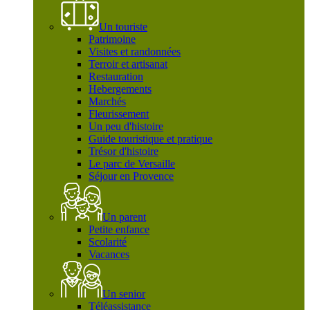
Un touriste
Patrimoine
Visites et randonnées
Terroir et artisanat
Restauration
Hebergements
Marchés
Fleurissement
Un peu d'histoire
Guide touristique et pratique
Trésor d'histoire
Le parc de Versaille
Séjour en Provence
Un parent
Petite enfance
Scolarité
Vacances
Un senior
Téléassistance