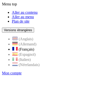
Menu top
Aller au contenu
Aller au menu
Plan de site
Versions étrangères
(Anglais)
(Allemand)
(Français)
(Espagnol)
(Italien)
(Néerlandais)
Mon compte
Page
accueil
de
Rognes