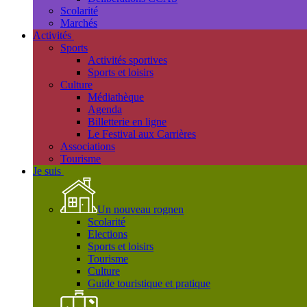
Scolarité
Marchés
Activités
Sports
Activités sportives
Sports et loisirs
Culture
Médiathèque
Agenda
Billetterie en ligne
Le Festival aux Carrières
Associations
Tourisme
Je suis
Un nouveau rognen
Scolarité
Elections
Sports et loisirs
Tourisme
Culture
Guide touristique et pratique