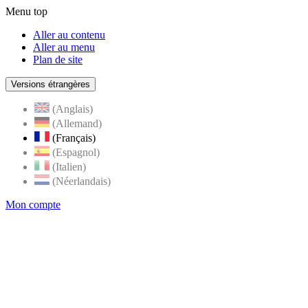
Menu top
Aller au contenu
Aller au menu
Plan de site
Versions étrangères
(Anglais)
(Allemand)
(Français)
(Espagnol)
(Italien)
(Néerlandais)
Mon compte
Page
accueil
de
Rognes