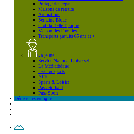
Portage des repas
Maisons de retraite
Animations
Semaine Bleue
Club la Belle Epoque
Maison des Familles
Transports gratuits 65 ans et +
Un jeune
Service National Universel
La Médiathèque
Les transports
AFR
Sports & Loisirs
Pass étudiant
Pass Sport
Démarches en ligne
Contact
Plan