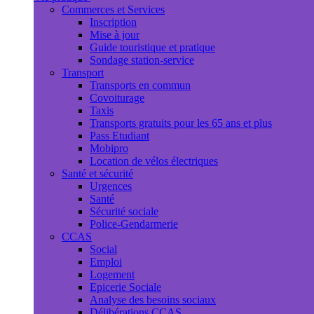
Commerces et Services
Inscription
Mise à jour
Guide touristique et pratique
Sondage station-service
Transport
Transports en commun
Covoiturage
Taxis
Transports gratuits pour les 65 ans et plus
Pass Etudiant
Mobipro
Location de vélos électriques
Santé et sécurité
Urgences
Santé
Sécurité sociale
Police-Gendarmerie
CCAS
Social
Emploi
Logement
Epicerie Sociale
Analyse des besoins sociaux
Délibérations CCAS