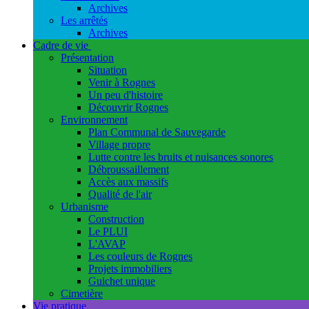
Archives
Les arrêtés
Archives
Cadre de vie
Présentation
Situation
Venir à Rognes
Un peu d'histoire
Découvrir Rognes
Environnement
Plan Communal de Sauvegarde
Village propre
Lutte contre les bruits et nuisances sonores
Débroussaillement
Accès aux massifs
Qualité de l'air
Urbanisme
Construction
Le PLUI
L'AVAP
Les couleurs de Rognes
Projets immobiliers
Guichet unique
Cimetière
Vie pratique