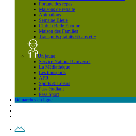
Portage des repas
Maisons de retraite
Animations
Semaine Bleue
Club la Belle Epoque
Maison des Familles
Transports gratuits 65 ans et +
Un jeune
Service National Universel
La Médiathèque
Les transports
AFR
Sports & Loisirs
Pass étudiant
Pass Sport
Démarches en ligne
Contact
Plan