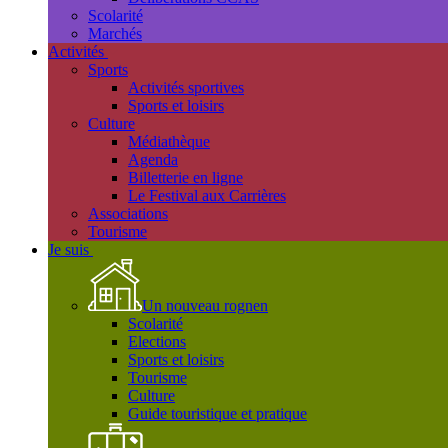
Scolarité
Marchés
Activités
Sports
Activités sportives
Sports et loisirs
Culture
Médiathèque
Agenda
Billetterie en ligne
Le Festival aux Carrières
Associations
Tourisme
Je suis
Un nouveau rognen
Scolarité
Elections
Sports et loisirs
Tourisme
Culture
Guide touristique et pratique