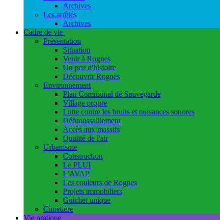
Archives
Les arrêtés
Archives
Cadre de vie
Présentation
Situation
Venir à Rognes
Un peu d'histoire
Découvrir Rognes
Environnement
Plan Communal de Sauvegarde
Village propre
Lutte contre les bruits et nuisances sonores
Débroussaillement
Accès aux massifs
Qualité de l'air
Urbanisme
Construction
Le PLUI
L'AVAP
Les couleurs de Rognes
Projets immobiliers
Guichet unique
Cimetière
Vie pratique