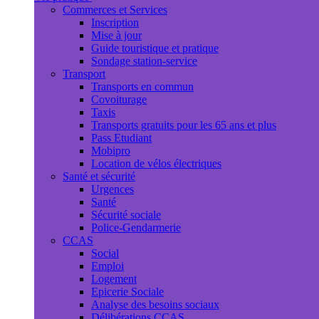
Commerces et Services
Inscription
Mise à jour
Guide touristique et pratique
Sondage station-service
Transport
Transports en commun
Covoiturage
Taxis
Transports gratuits pour les 65 ans et plus
Pass Etudiant
Mobipro
Location de vélos électriques
Santé et sécurité
Urgences
Santé
Sécurité sociale
Police-Gendarmerie
CCAS
Social
Emploi
Logement
Epicerie Sociale
Analyse des besoins sociaux
Délibérations CCAS