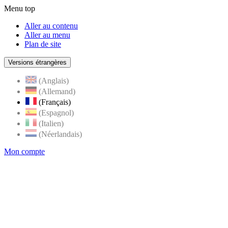
Menu top
Aller au contenu
Aller au menu
Plan de site
Versions étrangères
(Anglais)
(Allemand)
(Français)
(Espagnol)
(Italien)
(Néerlandais)
Mon compte
Page
accueil
de
Rognes