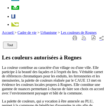
Plan
Facebook
Téléphone
Accueil
>
Cadre de vie
>
Urbanisme
>
Les couleurs de Rognes
Part
Imprimer
Générer
sur
cette
le
les
Tout
page
flux
rése
RSS
soci
Les couleurs autorisées à Rognes
La couleur contribue au caractère d'un village ou d'une ville. Elle
participe à la beauté des façades et à l'esprit du lieu. Véritable carnet
de références chromatiques pour les enduits, les ferronneries et les
menuiseries, la palette de couleurs réalisée par le CAUE 13 met en
évidence les couleurs locales propres à Rognes. Elle constitue une
gamme de nuances permettant à chacun de faire son choix en accord
avec l’environnement paysager et bâti de la commune.
La palette de couleurs, qui a vocation à être annexée au PLU,
permet à la commune de bénéficier d'exemples in situ afin de