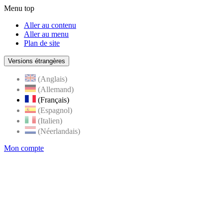
Menu top
Aller au contenu
Aller au menu
Plan de site
Versions étrangères
(Anglais)
(Allemand)
(Français)
(Espagnol)
(Italien)
(Néerlandais)
Mon compte
Page
accueil
de
Rognes