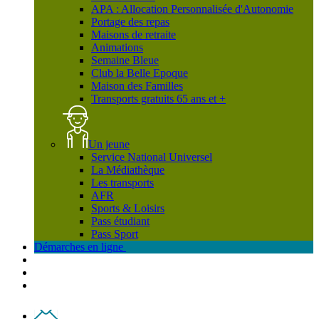
APA : Allocation Personnalisée d'Autonomie
Portage des repas
Maisons de retraite
Animations
Semaine Bleue
Club la Belle Epoque
Maison des Familles
Transports gratuits 65 ans et +
Un jeune
Service National Universel
La Médiathèque
Les transports
AFR
Sports & Loisirs
Pass étudiant
Pass Sport
Démarches en ligne
Contact