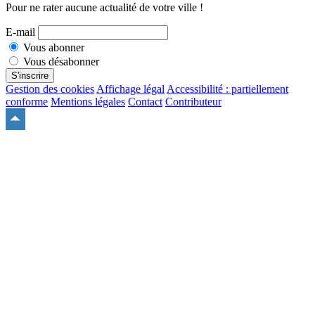
Pour ne rater aucune actualité de votre ville !
E-mail
Vous abonner
Vous désabonner
S'inscrire
Gestion des cookies
Affichage légal
Accessibilité : partiellement
conforme
Mentions légales
Contact
Contributeur
Remonter
en
haut
du
site