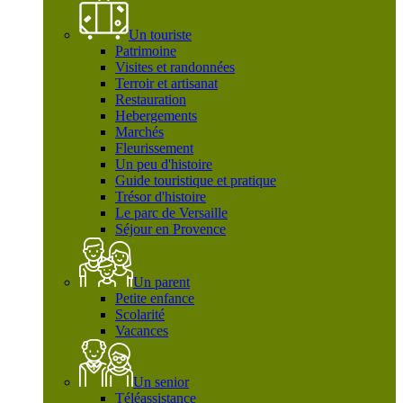
Un touriste
Patrimoine
Visites et randonnées
Terroir et artisanat
Restauration
Hebergements
Marchés
Fleurissement
Un peu d'histoire
Guide touristique et pratique
Trésor d'histoire
Le parc de Versaille
Séjour en Provence
Un parent
Petite enfance
Scolarité
Vacances
Un senior
Téléassistance