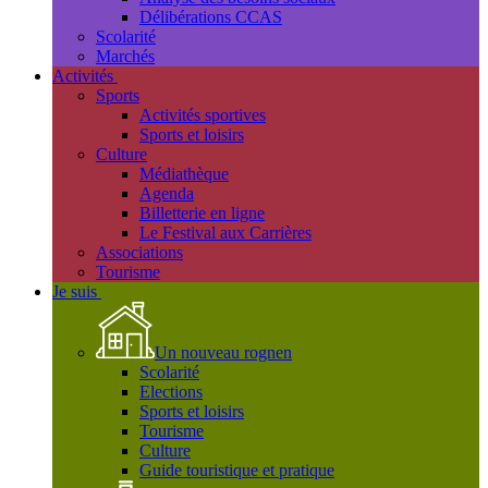
Délibérations CCAS
Scolarité
Marchés
Activités
Sports
Activités sportives
Sports et loisirs
Culture
Médiathèque
Agenda
Billetterie en ligne
Le Festival aux Carrières
Associations
Tourisme
Je suis
Un nouveau rognen
Scolarité
Elections
Sports et loisirs
Tourisme
Culture
Guide touristique et pratique