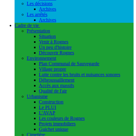
Les décisions
Archives
Les arrêtés
Archives
Cadre de vie
Présentation
Situation
Venir à Rognes
Un peu d'histoire
Découvrir Rognes
Environnement
Plan Communal de Sauvegarde
Village propre
Lutte contre les bruits et nuisances sonores
Débroussaillement
Accès aux massifs
Qualité de l'air
Urbanisme
Construction
Le PLUI
L'AVAP
Les couleurs de Rognes
Projets immobiliers
Guichet unique
Cimetière