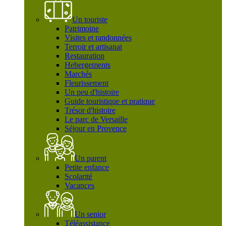
Un touriste
Patrimoine
Visites et randonnées
Terroir et artisanat
Restauration
Hebergements
Marchés
Fleurissement
Un peu d'histoire
Guide touristique et pratique
Trésor d'histoire
Le parc de Versaille
Séjour en Provence
Un parent
Petite enfance
Scolarité
Vacances
Un senior
Téléassistance