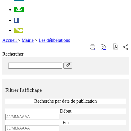
Plan
Facebook
Téléphone
Accueil
>
Mairie
>
Les délibérations
Part
Imprimer
Générer
sur
cette
le
Rechercher
les
page
flux
rése
RSS
soci
Rechercher
Filtrer l'affichage
Recherche par date de publication
Début
Fin