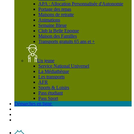
APA : Allocation Personnalisée d'Autonomie
Portage des repas
Maisons de retraite
Animations
Semaine Bleue
Club la Belle Epoque
Maison des Familles
Transports gratuits 65 ans et +
Un jeune
Service National Universel
La Médiathèque
Les transports
AFR
Sports & Loisirs
Pass étudiant
Pass Sport
Démarches en ligne
Contact