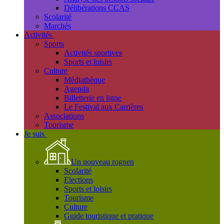
Délibérations CCAS
Scolarité
Marchés
Activités
Sports
Activités sportives
Sports et loisirs
Culture
Médiathèque
Agenda
Billetterie en ligne
Le Festival aux Carrières
Associations
Tourisme
Je suis
Un nouveau rognen
Scolarité
Elections
Sports et loisirs
Tourisme
Culture
Guide touristique et pratique