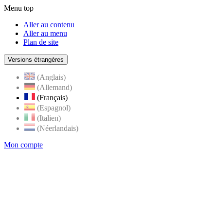
Menu top
Aller au contenu
Aller au menu
Plan de site
Versions étrangères
(Anglais)
(Allemand)
(Français)
(Espagnol)
(Italien)
(Néerlandais)
Mon compte
Page
accueil
de
Rognes