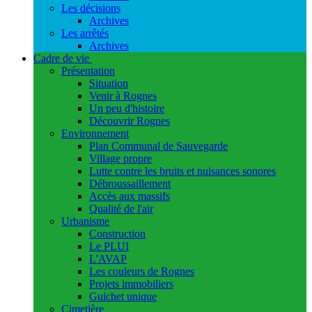
Les décisions
Archives
Les arrêtés
Archives
Cadre de vie
Présentation
Situation
Venir à Rognes
Un peu d'histoire
Découvrir Rognes
Environnement
Plan Communal de Sauvegarde
Village propre
Lutte contre les bruits et nuisances sonores
Débroussaillement
Accès aux massifs
Qualité de l'air
Urbanisme
Construction
Le PLUI
L'AVAP
Les couleurs de Rognes
Projets immobiliers
Guichet unique
Cimetière