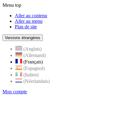
Menu top
Aller au contenu
Aller au menu
Plan de site
Versions étrangères
(Anglais)
(Allemand)
(Français)
(Espagnol)
(Italien)
(Néerlandais)
Mon compte
Page
accueil
de
Rognes