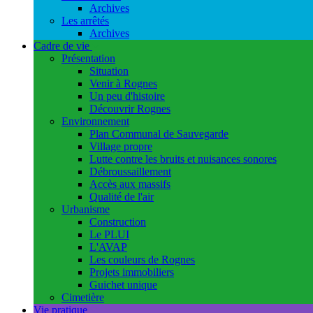
Archives
Les arrêtés
Archives
Cadre de vie
Présentation
Situation
Venir à Rognes
Un peu d'histoire
Découvrir Rognes
Environnement
Plan Communal de Sauvegarde
Village propre
Lutte contre les bruits et nuisances sonores
Débroussaillement
Accès aux massifs
Qualité de l'air
Urbanisme
Construction
Le PLUI
L'AVAP
Les couleurs de Rognes
Projets immobiliers
Guichet unique
Cimetière
Vie pratique