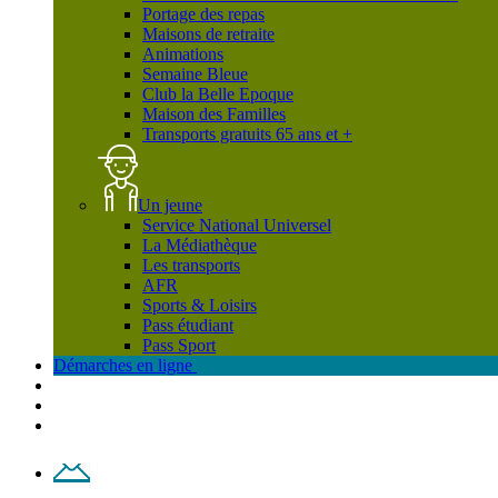
Portage des repas
Maisons de retraite
Animations
Semaine Bleue
Club la Belle Epoque
Maison des Familles
Transports gratuits 65 ans et +
Un jeune
Service National Universel
La Médiathèque
Les transports
AFR
Sports & Loisirs
Pass étudiant
Pass Sport
Démarches en ligne
Contact
Plan