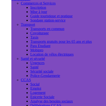
Commerces et Services
Inscription
Mise à jour
Guide touristique et pratique
Sondage station-service
Transport
Transports en commun
Covoiturage
Taxis
Transports gratuits pour les 65 ans et plus
Pass Etudiant
Mobipro
Location de vélos électriques
Santé et sécurité
Urgences
Santé
Sécurité sociale
Police-Gendarmerie
CCAS
Social
Emploi
Logement
Epicerie Sociale
Analyse des besoins sociaux
Délibérations CCAS