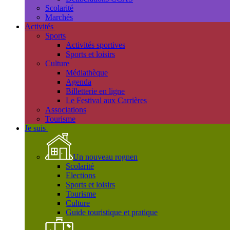
Scolarité
Marchés
Activités
Sports
Activités sportives
Sports et loisirs
Culture
Médiathèque
Agenda
Billetterie en ligne
Le Festival aux Carrières
Associations
Tourisme
Je suis
Un nouveau rognen
Scolarité
Elections
Sports et loisirs
Tourisme
Culture
Guide touristique et pratique