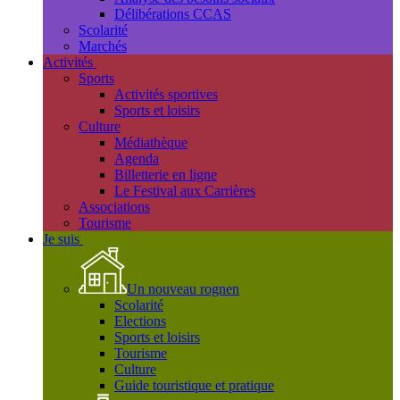
Délibérations CCAS
Scolarité
Marchés
Activités
Sports
Activités sportives
Sports et loisirs
Culture
Médiathèque
Agenda
Billetterie en ligne
Le Festival aux Carrières
Associations
Tourisme
Je suis
Un nouveau rognen
Scolarité
Elections
Sports et loisirs
Tourisme
Culture
Guide touristique et pratique