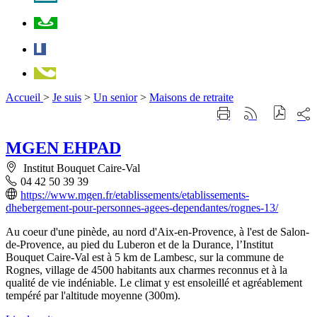
Plan
Facebook
Téléphone
Accueil
>
Je suis
>
Un senior
>
Maisons de retraite
Part
Imprimer
Générer
sur
cette
le
les
page
flux
MGEN EHPAD
rése
RSS
soci
Institut Bouquet Caire-Val
04 42 50 39 39
https://www.mgen.fr/etablissements/etablissements-
dhebergement-pour-personnes-agees-dependantes/rognes-13/
Au coeur d'une pinède, au nord d'Aix-en-Provence, à l'est de Salon-
de-Provence, au pied du Luberon et de la Durance, l’Institut
Bouquet Caire-Val est à 5 km de Lambesc, sur la commune de
Rognes, village de 4500 habitants aux charmes reconnus et à la
qualité de vie indéniable. Le climat y est ensoleillé et agréablement
tempéré par l'altitude moyenne (300m).