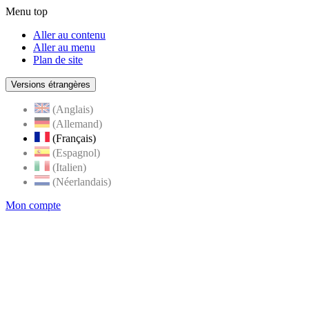
Menu top
Aller au contenu
Aller au menu
Plan de site
Versions étrangères
(Anglais)
(Allemand)
(Français)
(Espagnol)
(Italien)
(Néerlandais)
Mon compte
Page
accueil
de
Rognes