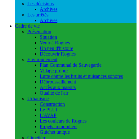
Les décisions
Archives
Les arrêtés
Archives
Cadre de vie
Présentation
Situation
Venir à Rognes
Un peu d'histoire
Découvrir Rognes
Environnement
Plan Communal de Sauvegarde
Village propre
Lutte contre les bruits et nuisances sonores
Débroussaillement
Accès aux massifs
Qualité de l'air
Urbanisme
Construction
Le PLUI
L'AVAP
Les couleurs de Rognes
Projets immobiliers
Guichet unique
Cimetière