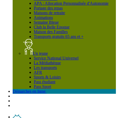
APA : Allocation Personnalisée d'Autonomie
Portage des repas
Maisons de retraite
Animations
Semaine Bleue
Club la Belle Epoque
Maison des Familles
Transports gratuits 65 ans et +
Un jeune
Service National Universel
La Médiathèque
Les transports
AFR
Sports & Loisirs
Pass étudiant
Pass Sport
Démarches en ligne
Contact