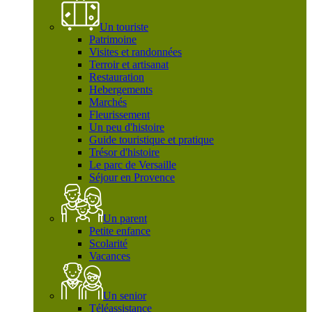
Un touriste
Patrimoine
Visites et randonnées
Terroir et artisanat
Restauration
Hebergements
Marchés
Fleurissement
Un peu d'histoire
Guide touristique et pratique
Trésor d'histoire
Le parc de Versaille
Séjour en Provence
Un parent
Petite enfance
Scolarité
Vacances
Un senior
Téléassistance