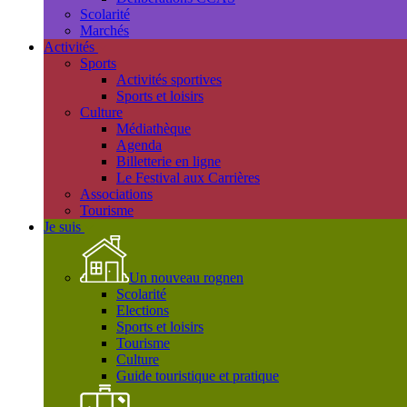
Scolarité
Marchés
Activités
Sports
Activités sportives
Sports et loisirs
Culture
Médiathèque
Agenda
Billetterie en ligne
Le Festival aux Carrières
Associations
Tourisme
Je suis
Un nouveau rognen
Scolarité
Elections
Sports et loisirs
Tourisme
Culture
Guide touristique et pratique