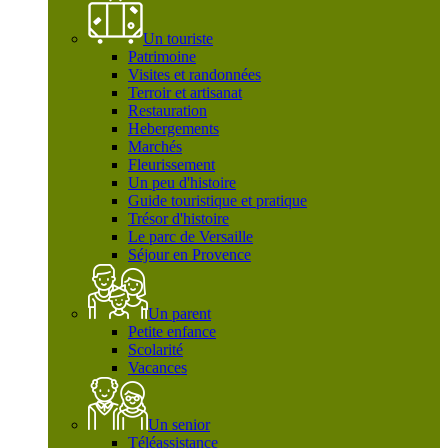
Un touriste
Patrimoine
Visites et randonnées
Terroir et artisanat
Restauration
Hebergements
Marchés
Fleurissement
Un peu d'histoire
Guide touristique et pratique
Trésor d'histoire
Le parc de Versaille
Séjour en Provence
Un parent
Petite enfance
Scolarité
Vacances
Un senior
Téléassistance