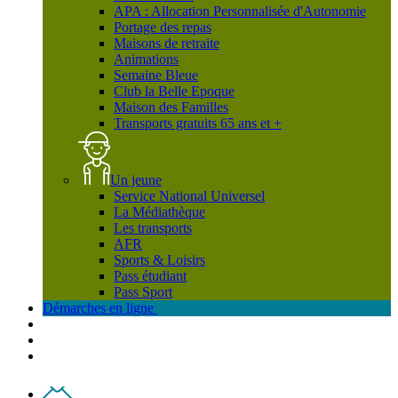
APA : Allocation Personnalisée d'Autonomie
Portage des repas
Maisons de retraite
Animations
Semaine Bleue
Club la Belle Epoque
Maison des Familles
Transports gratuits 65 ans et +
Un jeune
Service National Universel
La Médiathèque
Les transports
AFR
Sports & Loisirs
Pass étudiant
Pass Sport
Démarches en ligne
Contact