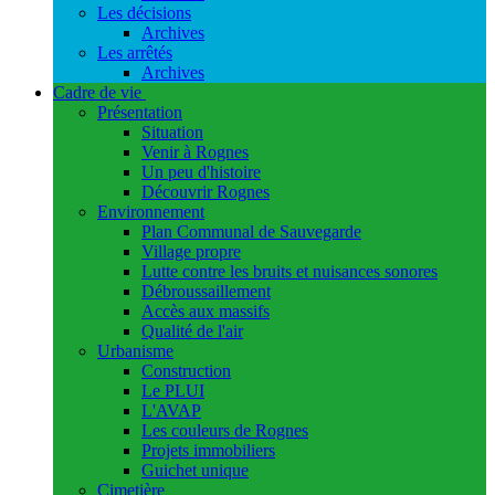
Les décisions
Archives
Les arrêtés
Archives
Cadre de vie
Présentation
Situation
Venir à Rognes
Un peu d'histoire
Découvrir Rognes
Environnement
Plan Communal de Sauvegarde
Village propre
Lutte contre les bruits et nuisances sonores
Débroussaillement
Accès aux massifs
Qualité de l'air
Urbanisme
Construction
Le PLUI
L'AVAP
Les couleurs de Rognes
Projets immobiliers
Guichet unique
Cimetière