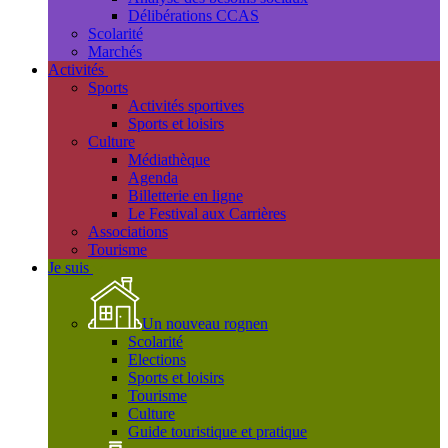
Délibérations CCAS
Scolarité
Marchés
Activités
Sports
Activités sportives
Sports et loisirs
Culture
Médiathèque
Agenda
Billetterie en ligne
Le Festival aux Carrières
Associations
Tourisme
Je suis
Un nouveau rognen
Scolarité
Elections
Sports et loisirs
Tourisme
Culture
Guide touristique et pratique