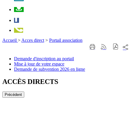
Plan
Facebook
Téléphone
Accueil
>
Acces direct
>
Portail association
Part
Imprimer
Générer
sur
cette
le
les
page
flux
Demande
Demande d'inscription au portail
rése
RSS
d'inscription
Mise
Mise à jour de votre espace
soci
au
à
Demande
Demande de subvention 2026 en ligne
portail
jour
de
de
subvention
ACCÈS DIRECTS
votre
2026
espace
en
Précédent
ligne