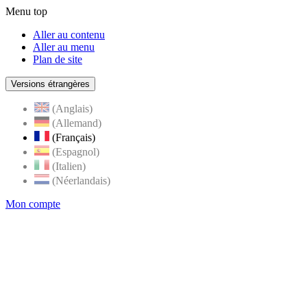
Menu top
Aller au contenu
Aller au menu
Plan de site
Versions étrangères
(Anglais)
(Allemand)
(Français)
(Espagnol)
(Italien)
(Néerlandais)
Mon compte
Page
accueil
de
Rognes