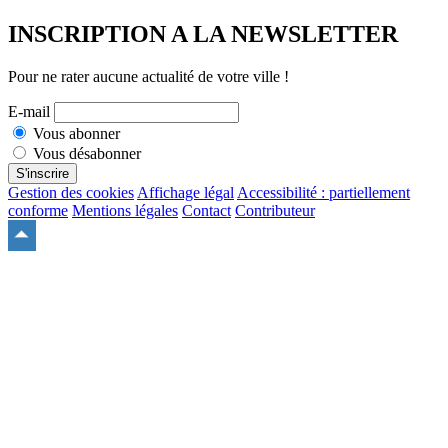
INSCRIPTION A LA NEWSLETTER
Pour ne rater aucune actualité de votre ville !
E-mail
Vous abonner
Vous désabonner
S'inscrire
Gestion des cookies
Affichage légal
Accessibilité : partiellement
conforme
Mentions légales
Contact
Contributeur
Remonter
en
haut
du
site