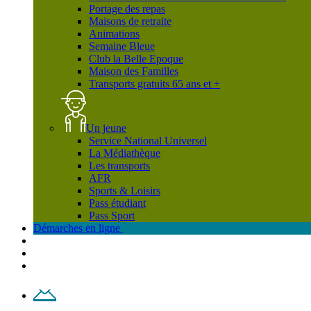
Portage des repas
Maisons de retraite
Animations
Semaine Bleue
Club la Belle Epoque
Maison des Familles
Transports gratuits 65 ans et +
Un jeune
Service National Universel
La Médiathèque
Les transports
AFR
Sports & Loisirs
Pass étudiant
Pass Sport
Démarches en ligne
Contact
Plan