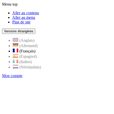
Menu top
Aller au contenu
Aller au menu
Plan de site
Versions étrangères
(Anglais)
(Allemand)
(Français)
(Espagnol)
(Italien)
(Néerlandais)
Mon compte
Page
accueil
de
Rognes