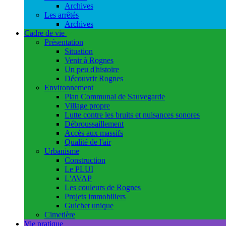
Archives
Les arrêtés
Archives
Cadre de vie
Présentation
Situation
Venir à Rognes
Un peu d'histoire
Découvrir Rognes
Environnement
Plan Communal de Sauvegarde
Village propre
Lutte contre les bruits et nuisances sonores
Débroussaillement
Accès aux massifs
Qualité de l'air
Urbanisme
Construction
Le PLUI
L'AVAP
Les couleurs de Rognes
Projets immobiliers
Guichet unique
Cimetière
Vie pratique