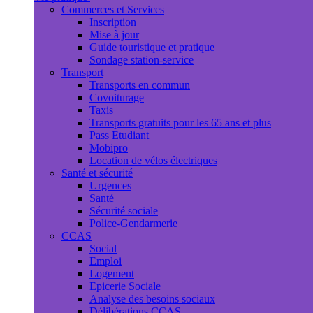
Commerces et Services
Inscription
Mise à jour
Guide touristique et pratique
Sondage station-service
Transport
Transports en commun
Covoiturage
Taxis
Transports gratuits pour les 65 ans et plus
Pass Etudiant
Mobipro
Location de vélos électriques
Santé et sécurité
Urgences
Santé
Sécurité sociale
Police-Gendarmerie
CCAS
Social
Emploi
Logement
Epicerie Sociale
Analyse des besoins sociaux
Délibérations CCAS