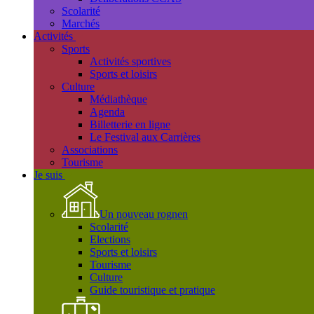
Scolarité
Marchés
Activités
Sports
Activités sportives
Sports et loisirs
Culture
Médiathèque
Agenda
Billetterie en ligne
Le Festival aux Carrières
Associations
Tourisme
Je suis
Un nouveau rognen
Scolarité
Elections
Sports et loisirs
Tourisme
Culture
Guide touristique et pratique