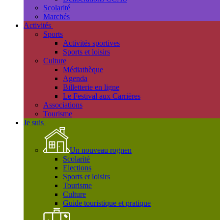
Scolarité
Marchés
Activités
Sports
Activités sportives
Sports et loisirs
Culture
Médiathèque
Agenda
Billetterie en ligne
Le Festival aux Carrières
Associations
Tourisme
Je suis
Un nouveau rognen
Scolarité
Elections
Sports et loisirs
Tourisme
Culture
Guide touristique et pratique