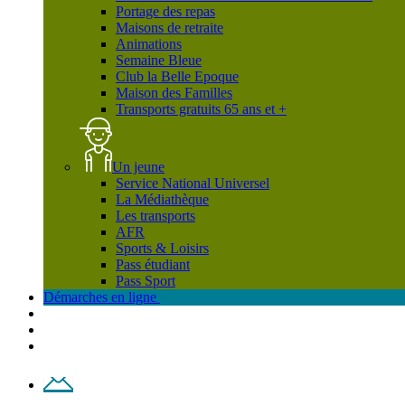
Portage des repas
Maisons de retraite
Animations
Semaine Bleue
Club la Belle Epoque
Maison des Familles
Transports gratuits 65 ans et +
Un jeune
Service National Universel
La Médiathèque
Les transports
AFR
Sports & Loisirs
Pass étudiant
Pass Sport
Démarches en ligne
Contact
Plan