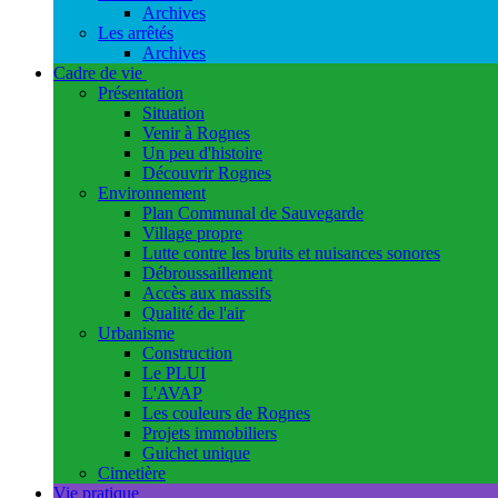
Archives
Les arrêtés
Archives
Cadre de vie
Présentation
Situation
Venir à Rognes
Un peu d'histoire
Découvrir Rognes
Environnement
Plan Communal de Sauvegarde
Village propre
Lutte contre les bruits et nuisances sonores
Débroussaillement
Accès aux massifs
Qualité de l'air
Urbanisme
Construction
Le PLUI
L'AVAP
Les couleurs de Rognes
Projets immobiliers
Guichet unique
Cimetière
Vie pratique