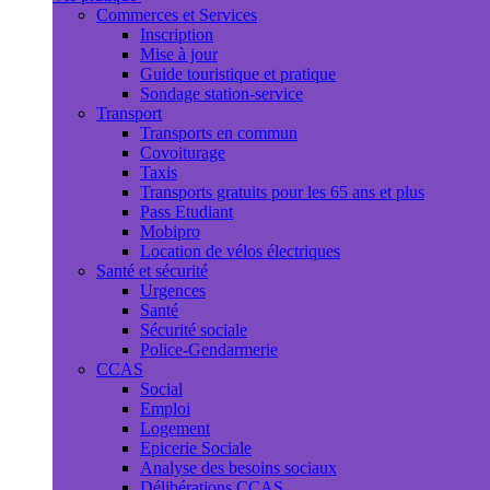
Commerces et Services
Inscription
Mise à jour
Guide touristique et pratique
Sondage station-service
Transport
Transports en commun
Covoiturage
Taxis
Transports gratuits pour les 65 ans et plus
Pass Etudiant
Mobipro
Location de vélos électriques
Santé et sécurité
Urgences
Santé
Sécurité sociale
Police-Gendarmerie
CCAS
Social
Emploi
Logement
Epicerie Sociale
Analyse des besoins sociaux
Délibérations CCAS