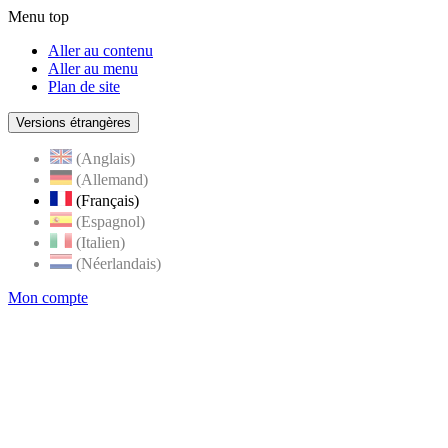
Menu top
Aller au contenu
Aller au menu
Plan de site
Versions étrangères
(Anglais)
(Allemand)
(Français)
(Espagnol)
(Italien)
(Néerlandais)
Mon compte
Page
accueil
de
Rognes