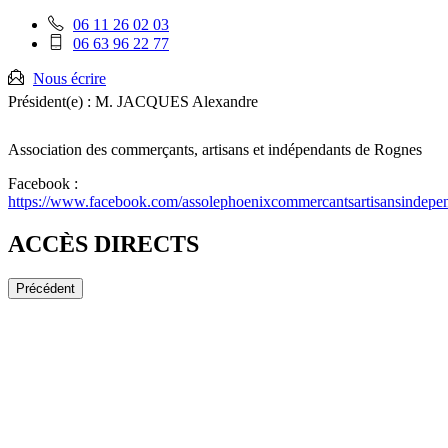
:
Téléphone
06 11 26 02 03
fixe
Téléphone
06 63 96 22 77
:
mobile
:
Nous écrire
Président(e) :
M. JACQUES Alexandre
Association des commerçants, artisans et indépendants de Rognes
Facebook :
https://www.facebook.com/assolephoenixcommercantsartisansindepen
ACCÈS DIRECTS
Précédent