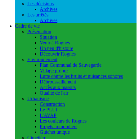
Les décisions
Archives
Les arrêtés
Archives
Cadre de vie
Présentation
Situation
Venir à Rognes
Un peu d'histoire
Découvrir Rognes
Environnement
Plan Communal de Sauvegarde
Village propre
Lutte contre les bruits et nuisances sonores
Débroussaillement
Accès aux massifs
Qualité de l'air
Urbanisme
Construction
Le PLUI
L'AVAP
Les couleurs de Rognes
Projets immobiliers
Guichet unique
Cimetière