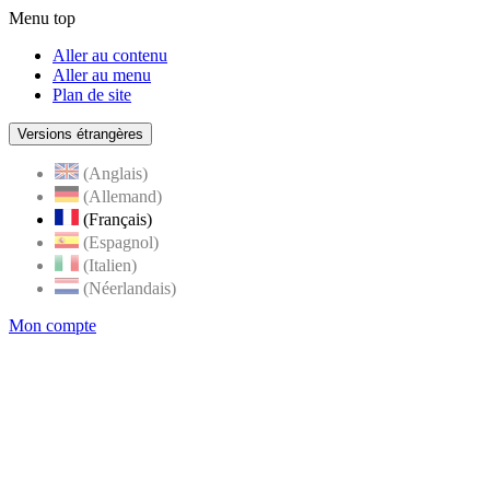
Menu top
Aller au contenu
Aller au menu
Plan de site
Versions étrangères
(Anglais)
(Allemand)
(Français)
(Espagnol)
(Italien)
(Néerlandais)
Mon compte
Page
accueil
de
Rognes