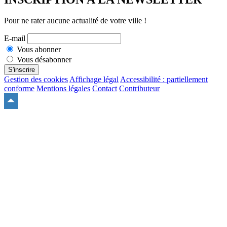
Pour ne rater aucune actualité de votre ville !
E-mail
Vous abonner
Vous désabonner
S'inscrire
Gestion des cookies
Affichage légal
Accessibilité : partiellement
conforme
Mentions légales
Contact
Contributeur
Remonter
en
haut
du
site