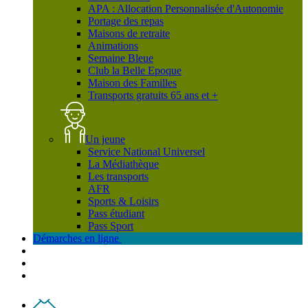
APA : Allocation Personnalisée d'Autonomie
Portage des repas
Maisons de retraite
Animations
Semaine Bleue
Club la Belle Epoque
Maison des Familles
Transports gratuits 65 ans et +
Un jeune
Service National Universel
La Médiathèque
Les transports
AFR
Sports & Loisirs
Pass étudiant
Pass Sport
Démarches en ligne
Contact