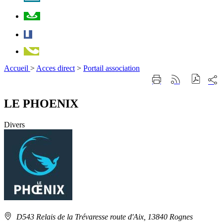
Plan
Facebook
Téléphone
Accueil
>
Acces direct
>
Portail association
Part
Imprimer
Générer
sur
cette
le
les
page
flux
LE PHOENIX
rése
RSS
soci
Divers
Adresse
D543 Relais de la Trévaresse route d'Aix, 13840 Rognes