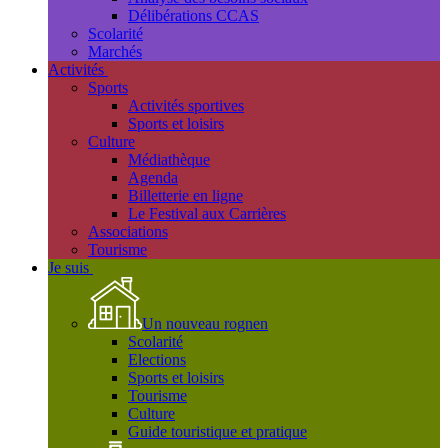
Délibérations CCAS
Scolarité
Marchés
Activités
Sports
Activités sportives
Sports et loisirs
Culture
Médiathèque
Agenda
Billetterie en ligne
Le Festival aux Carrières
Associations
Tourisme
Je suis
Un nouveau rognen
Scolarité
Elections
Sports et loisirs
Tourisme
Culture
Guide touristique et pratique