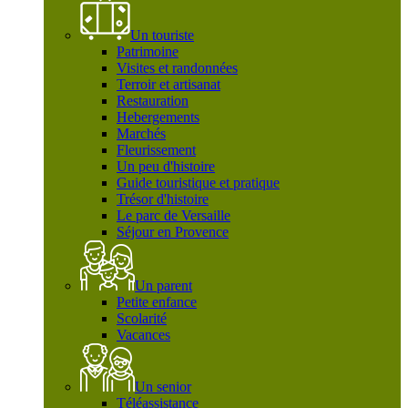
Un touriste
Patrimoine
Visites et randonnées
Terroir et artisanat
Restauration
Hebergements
Marchés
Fleurissement
Un peu d'histoire
Guide touristique et pratique
Trésor d'histoire
Le parc de Versaille
Séjour en Provence
Un parent
Petite enfance
Scolarité
Vacances
Un senior
Téléassistance