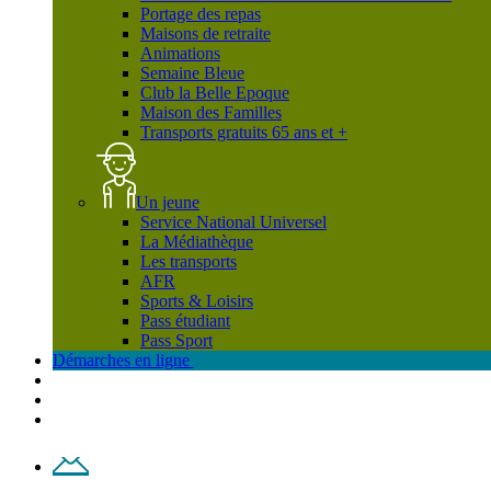
Portage des repas
Maisons de retraite
Animations
Semaine Bleue
Club la Belle Epoque
Maison des Familles
Transports gratuits 65 ans et +
Un jeune
Service National Universel
La Médiathèque
Les transports
AFR
Sports & Loisirs
Pass étudiant
Pass Sport
Démarches en ligne
Contact
Plan