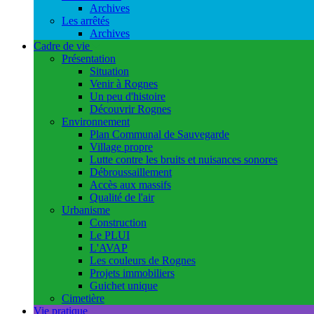
Archives
Les arrêtés
Archives
Cadre de vie
Présentation
Situation
Venir à Rognes
Un peu d'histoire
Découvrir Rognes
Environnement
Plan Communal de Sauvegarde
Village propre
Lutte contre les bruits et nuisances sonores
Débroussaillement
Accès aux massifs
Qualité de l'air
Urbanisme
Construction
Le PLUI
L'AVAP
Les couleurs de Rognes
Projets immobiliers
Guichet unique
Cimetière
Vie pratique