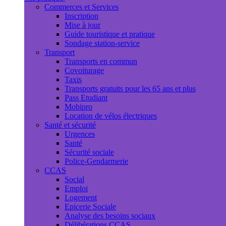
Commerces et Services
Inscription
Mise à jour
Guide touristique et pratique
Sondage station-service
Transport
Transports en commun
Covoiturage
Taxis
Transports gratuits pour les 65 ans et plus
Pass Etudiant
Mobipro
Location de vélos électriques
Santé et sécurité
Urgences
Santé
Sécurité sociale
Police-Gendarmerie
CCAS
Social
Emploi
Logement
Epicerie Sociale
Analyse des besoins sociaux
Délibérations CCAS