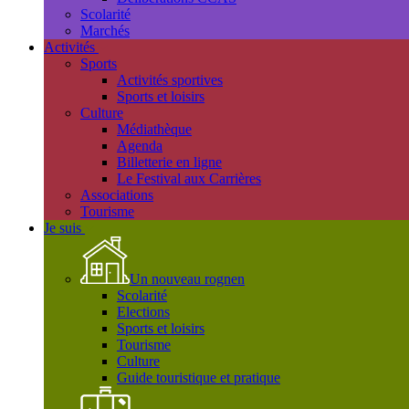
Scolarité
Marchés
Activités
Sports
Activités sportives
Sports et loisirs
Culture
Médiathèque
Agenda
Billetterie en ligne
Le Festival aux Carrières
Associations
Tourisme
Je suis
Un nouveau rognen
Scolarité
Elections
Sports et loisirs
Tourisme
Culture
Guide touristique et pratique