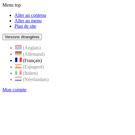
Menu top
Aller au contenu
Aller au menu
Plan de site
Versions étrangères
(Anglais)
(Allemand)
(Français)
(Espagnol)
(Italien)
(Néerlandais)
Mon compte
Page
accueil
de
Rognes