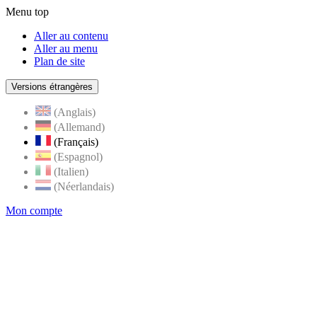
Menu top
Aller au contenu
Aller au menu
Plan de site
Versions étrangères
(Anglais)
(Allemand)
(Français)
(Espagnol)
(Italien)
(Néerlandais)
Mon compte
Page
accueil
de
Rognes