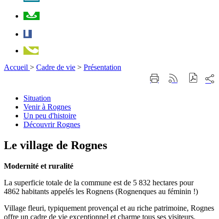
Plan
Facebook
Téléphone
Accueil
>
Cadre de vie
>
Présentation
Part
Imprimer
Générer
sur
cette
le
les
page
flux
Situation
Situation
rése
RSS
Venir
Venir à Rognes
soci
à
Un
Un peu d'histoire
Rognes
peu
Découvrir
Découvrir Rognes
d'histoire
Rognes
Le village de Rognes
Modernité et ruralité
La superficie totale de la commune est de 5 832 hectares pour
4862 habitants appelés les Rognens (Rognenques au féminin !)
Village fleuri, typiquement provençal et au riche patrimoine, Rognes
offre un cadre de vie exceptionnel et charme tous ses visiteurs.