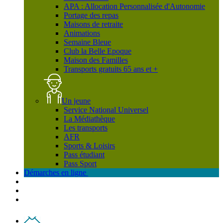
APA : Allocation Personnalisée d'Autonomie
Portage des repas
Maisons de retraite
Animations
Semaine Bleue
Club la Belle Epoque
Maison des Familles
Transports gratuits 65 ans et +
Un jeune
Service National Universel
La Médiathèque
Les transports
AFR
Sports & Loisirs
Pass étudiant
Pass Sport
Démarches en ligne
Contact