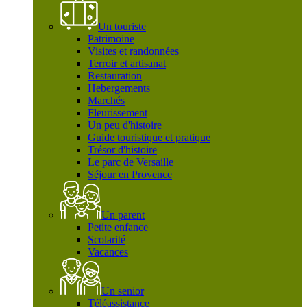
Un touriste
Patrimoine
Visites et randonnées
Terroir et artisanat
Restauration
Hebergements
Marchés
Fleurissement
Un peu d'histoire
Guide touristique et pratique
Trésor d'histoire
Le parc de Versaille
Séjour en Provence
Un parent
Petite enfance
Scolarité
Vacances
Un senior
Téléassistance