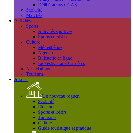
Délibérations CCAS
Scolarité
Marchés
Activités
Sports
Activités sportives
Sports et loisirs
Culture
Médiathèque
Agenda
Billetterie en ligne
Le Festival aux Carrières
Associations
Tourisme
Je suis
Un nouveau rognen
Scolarité
Elections
Sports et loisirs
Tourisme
Culture
Guide touristique et pratique