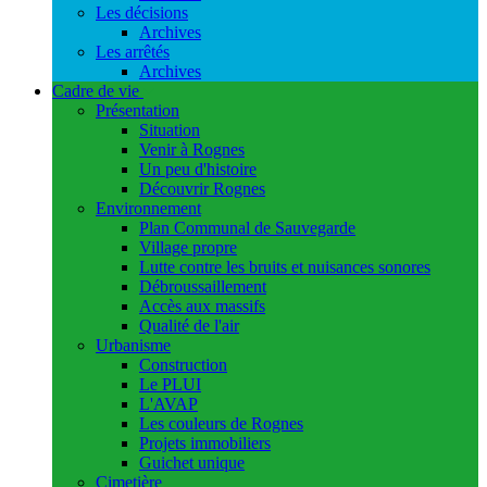
Les décisions
Archives
Les arrêtés
Archives
Cadre de vie
Présentation
Situation
Venir à Rognes
Un peu d'histoire
Découvrir Rognes
Environnement
Plan Communal de Sauvegarde
Village propre
Lutte contre les bruits et nuisances sonores
Débroussaillement
Accès aux massifs
Qualité de l'air
Urbanisme
Construction
Le PLUI
L'AVAP
Les couleurs de Rognes
Projets immobiliers
Guichet unique
Cimetière