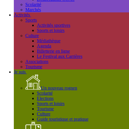
Scolarité
Marchés
Activités
Sports
Activités sportives
Sports et loisirs
Culture
Médiathèque
Agenda
Billetterie en ligne
Le Festival aux Carrières
Associations
Tourisme
Je suis
Un nouveau rognen
Scolarité
Elections
Sports et loisirs
Tourisme
Culture
Guide touristique et pratique