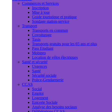
Commerces et Services
Inscription
Mise à jour
Guide touristique et pratique
Sondage station-service
Transport
Transports en commun
Covoiturage
Taxis
Transports gratuits pour les 65 ans et plus
Pass Etudiant
Mobipro
Location de vélos électriques
Santé et sécurité
Urgences
Santé
Sécurité sociale
Police-Gendarmerie
CCAS
Social
Emploi
Logement
Epicerie Sociale
Analyse des besoins sociaux
Délibérations CCAS