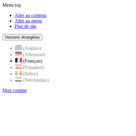
Menu top
Aller au contenu
Aller au menu
Plan de site
Versions étrangères
(Anglais)
(Allemand)
(Français)
(Espagnol)
(Italien)
(Néerlandais)
Mon compte
Page
accueil
de
Rognes