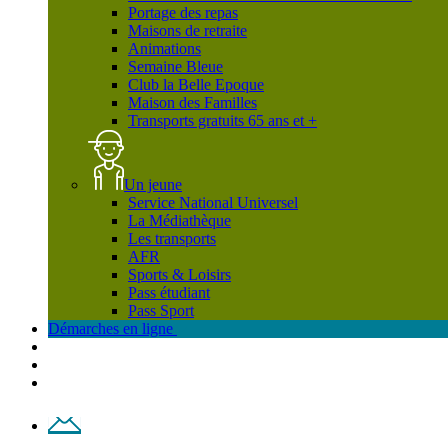
Portage des repas
Maisons de retraite
Animations
Semaine Bleue
Club la Belle Epoque
Maison des Familles
Transports gratuits 65 ans et +
Un jeune
Service National Universel
La Médiathèque
Les transports
AFR
Sports & Loisirs
Pass étudiant
Pass Sport
Démarches en ligne
Contact
Plan