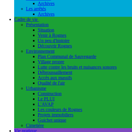
Archives
Les arrêtés
Archives
Cadre de vie
Présentation
Situation
Venir à Rognes
Un peu d'histoire
Découvrir Rognes
Environnement
Plan Communal de Sauvegarde
Village propre
Lutte contre les bruits et nuisances sonores
Débroussaillement
Accès aux massifs
Qualité de l'air
Urbanisme
Construction
Le PLUI
L'AVAP
Les couleurs de Rognes
Projets immobiliers
Guichet unique
Cimetière
Vie pratique