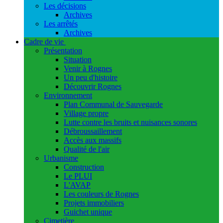
Les décisions
Archives
Les arrêtés
Archives
Cadre de vie
Présentation
Situation
Venir à Rognes
Un peu d'histoire
Découvrir Rognes
Environnement
Plan Communal de Sauvegarde
Village propre
Lutte contre les bruits et nuisances sonores
Débroussaillement
Accès aux massifs
Qualité de l'air
Urbanisme
Construction
Le PLUI
L'AVAP
Les couleurs de Rognes
Projets immobiliers
Guichet unique
Cimetière