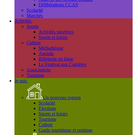
Délibérations CCAS
Scolarité
Marchés
Activités
Sports
Activités sportives
Sports et loisirs
Culture
Médiathèque
Agenda
Billetterie en ligne
Le Festival aux Carrières
Associations
Tourisme
Je suis
Un nouveau rognen
Scolarité
Elections
Sports et loisirs
Tourisme
Culture
Guide touristique et pratique