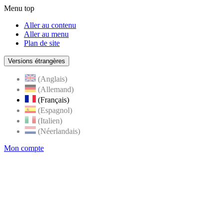
Menu top
Aller au contenu
Aller au menu
Plan de site
Versions étrangères
(Anglais)
(Allemand)
(Français)
(Espagnol)
(Italien)
(Néerlandais)
Mon compte
Page
accueil
de
Rognes