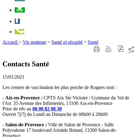
Plan
Facebook
Téléphone
Accueil
>
Vie pratique
>
Santé et sécurité
>
Santé
Part
Imprimer
Générer
sur
cette
le
les
page
flux
Contacts Santé
rése
RSS
soci
15/01/2021
Les centres de vaccination les plus proche de Rognes sont :
-
Aix-en-Provence :
CPTS Aix Ste Victoire / Gymnase du Val de
l'Arc 35 Avenue des Infirmeries, 13100 Aix-en-Provence
Prise de rdv au
08 00 82 08 30
Ouvert 7j/7j du Lundi au Dimanche de 08h00 à 20h00
-
Salon-de-Provence :
Ville de Salon de Provence - Salle
Polyvalente 17 boulevard Aristide Briand, 13300 Salon-de-
Provence