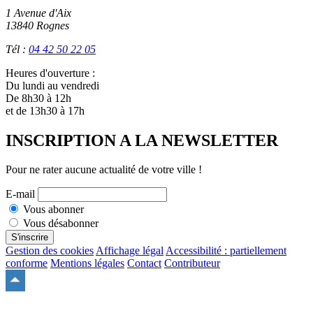
1 Avenue d'Aix
13840 Rognes
Tél :
04 42 50 22 05
Heures d'ouverture :
Du lundi au vendredi
De 8h30 à 12h
et de 13h30 à 17h
INSCRIPTION A LA NEWSLETTER
Pour ne rater aucune actualité de votre ville !
E-mail
Vous abonner
Vous désabonner
S'inscrire
Gestion des cookies
Affichage légal
Accessibilité : partiellement
conforme
Mentions légales
Contact
Contributeur
Remonter
en
haut
du