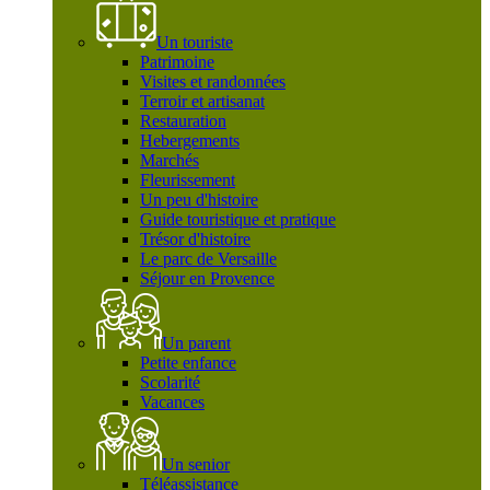
Un touriste
Patrimoine
Visites et randonnées
Terroir et artisanat
Restauration
Hebergements
Marchés
Fleurissement
Un peu d'histoire
Guide touristique et pratique
Trésor d'histoire
Le parc de Versaille
Séjour en Provence
Un parent
Petite enfance
Scolarité
Vacances
Un senior
Téléassistance