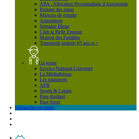
APA : Allocation Personnalisée d'Autonomie
Portage des repas
Maisons de retraite
Animations
Semaine Bleue
Club la Belle Epoque
Maison des Familles
Transports gratuits 65 ans et +
Un jeune
Service National Universel
La Médiathèque
Les transports
AFR
Sports & Loisirs
Pass étudiant
Pass Sport
Démarches en ligne
Contact