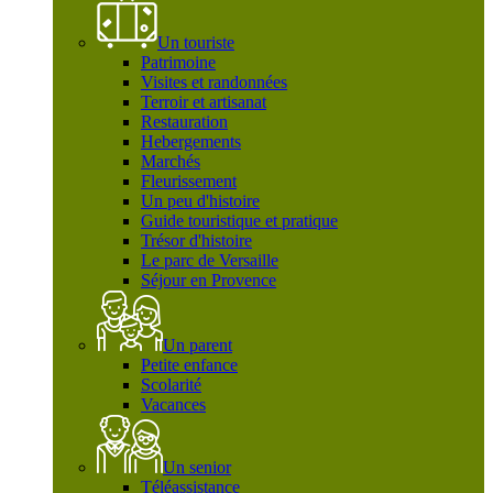
Un touriste
Patrimoine
Visites et randonnées
Terroir et artisanat
Restauration
Hebergements
Marchés
Fleurissement
Un peu d'histoire
Guide touristique et pratique
Trésor d'histoire
Le parc de Versaille
Séjour en Provence
Un parent
Petite enfance
Scolarité
Vacances
Un senior
Téléassistance