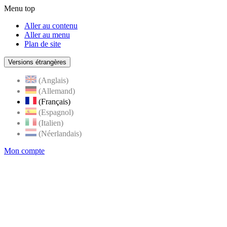
Menu top
Aller au contenu
Aller au menu
Plan de site
Versions étrangères
(Anglais)
(Allemand)
(Français)
(Espagnol)
(Italien)
(Néerlandais)
Mon compte
Page
accueil
de
Rognes