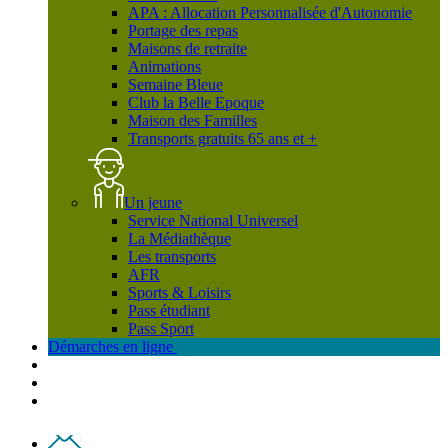
APA : Allocation Personnalisée d'Autonomie
Portage des repas
Maisons de retraite
Animations
Semaine Bleue
Club la Belle Epoque
Maison des Familles
Transports gratuits 65 ans et +
Un jeune
Service National Universel
La Médiathèque
Les transports
AFR
Sports & Loisirs
Pass étudiant
Pass Sport
Démarches en ligne
Contact