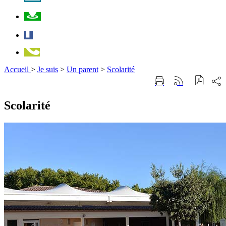
Plan
Facebook
Téléphone
Accueil
>
Je suis
>
Un parent
>
Scolarité
Part
Imprimer
Générer
sur
cette
le
les
page
flux
Scolarité
rése
RSS
soci