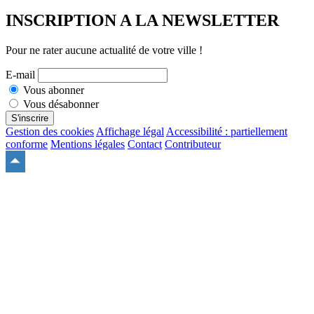
INSCRIPTION A LA NEWSLETTER
Pour ne rater aucune actualité de votre ville !
E-mail
Vous abonner
Vous désabonner
S'inscrire
Gestion des cookies
Affichage légal
Accessibilité : partiellement
conforme
Mentions légales
Contact
Contributeur
Remonter
en
haut
du
site