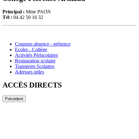
Principal :
Mme PAON
Tél :
04 42 50 16 32
Coupons
Coupons absence - présence
absence
Ecoles
Ecoles - Collège
-
-
Activités
Activités Périscolaires
présence
Collège
Périscolaires
Restauration
Restauration scolaire
scolaire
Transports
Transports Scolaires
Scolaires
Adresses
Adresses utiles
utiles
ACCÈS DIRECTS
Précédent