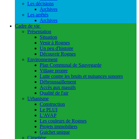
Les décisions
Archives
Les arrêtés
Archives
Cadre de vie
Présentation
Situation
Venir à Rognes
Un peu d'histoire
Découvrir Rognes
Environnement
Plan Communal de Sauvegarde
Village propre
Lutte contre les bruits et nuisances sonores
Débroussaillement
Accès aux massifs
Qualité de l'air
Urbanisme
Construction
Le PLUI
L'AVAP
Les couleurs de Rognes
Projets immobiliers
Guichet unique
Cimetière