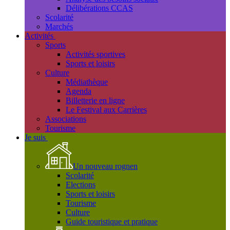
Délibérations CCAS
Scolarité
Marchés
Activités
Sports
Activités sportives
Sports et loisirs
Culture
Médiathèque
Agenda
Billetterie en ligne
Le Festival aux Carrières
Associations
Tourisme
Je suis
Un nouveau rognen
Scolarité
Elections
Sports et loisirs
Tourisme
Culture
Guide touristique et pratique