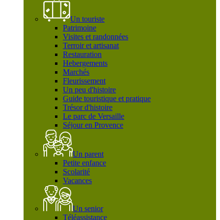
Un touriste
Patrimoine
Visites et randonnées
Terroir et artisanat
Restauration
Hebergements
Marchés
Fleurissement
Un peu d'histoire
Guide touristique et pratique
Trésor d'histoire
Le parc de Versaille
Séjour en Provence
Un parent
Petite enfance
Scolarité
Vacances
Un senior
Téléassistance