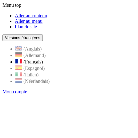
Menu top
Aller au contenu
Aller au menu
Plan de site
Versions étrangères
(Anglais)
(Allemand)
(Français)
(Espagnol)
(Italien)
(Néerlandais)
Mon compte
Page
accueil
de
Rognes