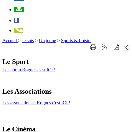
Plan
Facebook
Téléphone
Accueil
>
Je suis
>
Un jeune
>
Sports & Loisirs
Part
Imprimer
Générer
sur
cette
le
les
page
flux
Le Sport
rése
RSS
soci
Le sport à Rognes c'est ICI !
Les Associations
Les associations à Rognes c'est ICI !
Le Cinéma