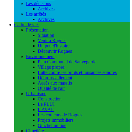
Les décisions
Archives
Les arrêtés
Archives
Cadre de vie
Présentation
Situation
Venir à Rognes
Un peu d'histoire
Découvrir Rognes
Environnement
Plan Communal de Sauvegarde
Village propre
Lutte contre les bruits et nuisances sonores
Débroussaillement
Accès aux massifs
Qualité de l'air
Urbanisme
Construction
Le PLUI
L'AVAP
Les couleurs de Rognes
Projets immobiliers
Guichet unique
Cimetière