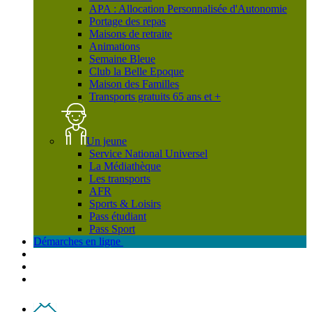
APA : Allocation Personnalisée d'Autonomie
Portage des repas
Maisons de retraite
Animations
Semaine Bleue
Club la Belle Epoque
Maison des Familles
Transports gratuits 65 ans et +
Un jeune
Service National Universel
La Médiathèque
Les transports
AFR
Sports & Loisirs
Pass étudiant
Pass Sport
Démarches en ligne
Contact