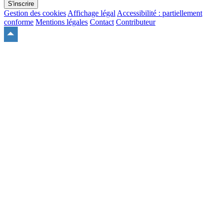
S'inscrire
Gestion des cookies
Affichage légal
Accessibilité : partiellement
conforme
Mentions légales
Contact
Contributeur
Remonter
en
haut
du
site