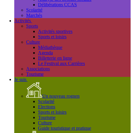
Délibérations CCAS
Scolarité
Marchés
Activités
Sports
Activités sportives
Sports et loisirs
Culture
Médiathèque
Agenda
Billetterie en ligne
Le Festival aux Carrières
Associations
Tourisme
Je suis
Un nouveau rognen
Scolarité
Elections
Sports et loisirs
Tourisme
Culture
Guide touristique et pratique