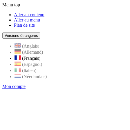
Menu top
Aller au contenu
Aller au menu
Plan de site
Versions étrangères
(Anglais)
(Allemand)
(Français)
(Espagnol)
(Italien)
(Néerlandais)
Mon compte
Page
accueil
de
Rognes