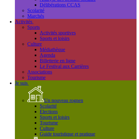
Délibérations CCAS
Scolarité
Marchés
Activités
Sports
Activités sportives
Sports et loisirs
Culture
Médiathèque
Agenda
Billetterie en ligne
Le Festival aux Carrières
Associations
Tourisme
Je suis
Un nouveau rognen
Scolarité
Elections
Sports et loisirs
Tourisme
Culture
Guide touristique et pratique