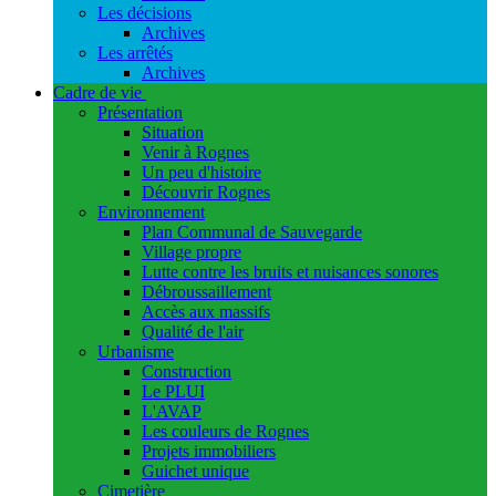
Les décisions
Archives
Les arrêtés
Archives
Cadre de vie
Présentation
Situation
Venir à Rognes
Un peu d'histoire
Découvrir Rognes
Environnement
Plan Communal de Sauvegarde
Village propre
Lutte contre les bruits et nuisances sonores
Débroussaillement
Accès aux massifs
Qualité de l'air
Urbanisme
Construction
Le PLUI
L'AVAP
Les couleurs de Rognes
Projets immobiliers
Guichet unique
Cimetière