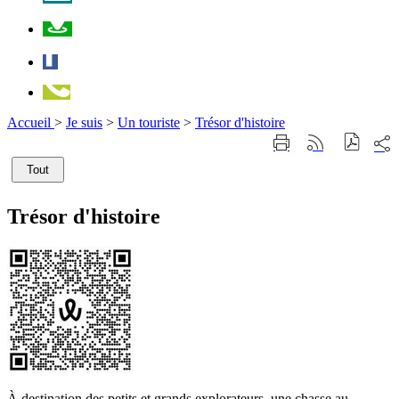
Plan
Facebook
Téléphone
Accueil
>
Je suis
>
Un touriste
>
Trésor d'histoire
Part
Imprimer
Générer
sur
cette
le
les
Tout
page
flux
rése
RSS
soci
Trésor d'histoire
À destination des petits et grands explorateurs, une chasse au