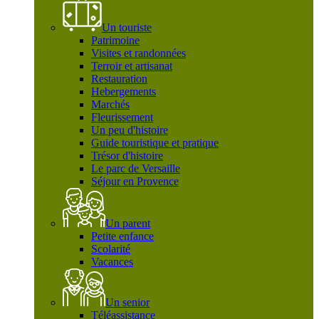
Un touriste
Patrimoine
Visites et randonnées
Terroir et artisanat
Restauration
Hebergements
Marchés
Fleurissement
Un peu d'histoire
Guide touristique et pratique
Trésor d'histoire
Le parc de Versaille
Séjour en Provence
Un parent
Petite enfance
Scolarité
Vacances
Un senior
Téléassistance