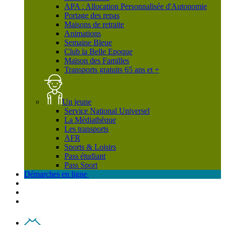
APA : Allocation Personnalisée d'Autonomie
Portage des repas
Maisons de retraite
Animations
Semaine Bleue
Club la Belle Epoque
Maison des Familles
Transports gratuits 65 ans et +
Un jeune
Service National Universel
La Médiathèque
Les transports
AFR
Sports & Loisirs
Pass étudiant
Pass Sport
Démarches en ligne
Contact