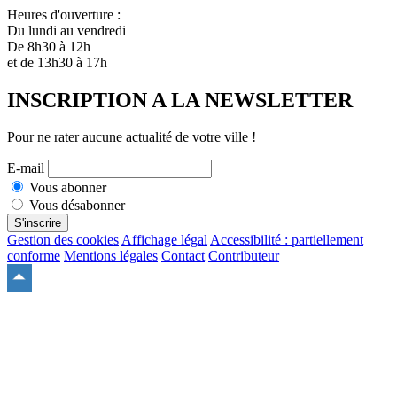
Heures d'ouverture :
Du lundi au vendredi
De 8h30 à 12h
et de 13h30 à 17h
INSCRIPTION A LA NEWSLETTER
Pour ne rater aucune actualité de votre ville !
E-mail
Vous abonner
Vous désabonner
S'inscrire
Gestion des cookies
Affichage légal
Accessibilité : partiellement
conforme
Mentions légales
Contact
Contributeur
Remonter
en
haut
du
site